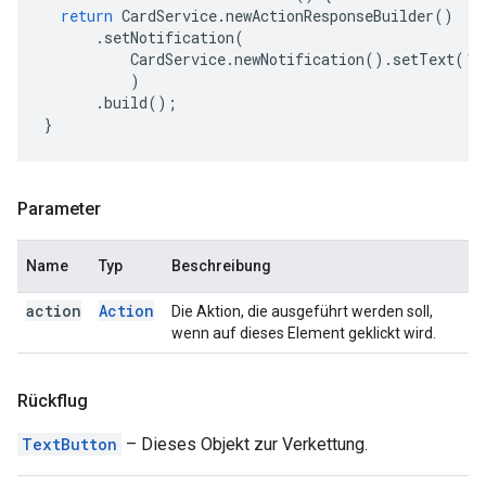
return
CardService
.
newActionResponseBuilder
()
.
setNotification
(
CardService
.
newNotification
().
setText
(
'S
)
.
build
();
}
Parameter
Name
Typ
Beschreibung
action
Action
Die Aktion, die ausgeführt werden soll,
wenn auf dieses Element geklickt wird.
Rückflug
TextButton
– Dieses Objekt zur Verkettung.