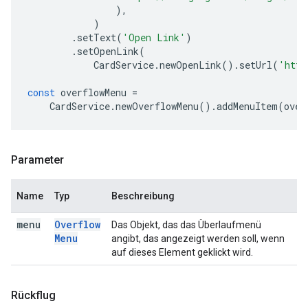
),
)
.
setText
(
'Open Link'
)
.
setOpenLink
(
CardService
.
newOpenLink
().
setUrl
(
'http
const
overflowMenu
=
CardService
.
newOverflowMenu
().
addMenuItem
(
over
Parameter
Name
Typ
Beschreibung
menu
Overflow
Das Objekt, das das Überlaufmenü
Menu
angibt, das angezeigt werden soll, wenn
auf dieses Element geklickt wird.
Rückflug