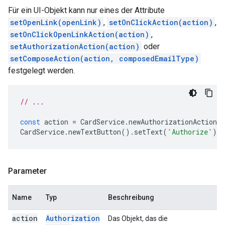
Für ein UI-Objekt kann nur eines der Attribute
setOpenLink(openLink)
,
setOnClickAction(action)
,
setOnClickOpenLinkAction(action)
,
setAuthorizationAction(action)
oder
setComposeAction(action, composedEmailType)
festgelegt werden.
// ...
const
action
=
CardService
.
newAuthorizationAction
(
CardService
.
newTextButton
().
setText
(
'Authorize'
).
s
Parameter
Name
Typ
Beschreibung
action
Authorization
Das Objekt, das die