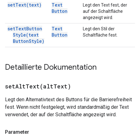
set
Text(
text)
Text
Legt den Text fest, der
Button
auf der Schaltfläche
angezeigt wird.
set
Text
Button
Text
Legt den Stil der
Style(
text
Button
Schaltfläche fest.
Button
Style)
Detaillierte Dokumentation
setAltText(
alt
Text)
Legt den Alternativtext des Buttons für die Barrierefreiheit
fest. Wenn nicht festgelegt, wird standardmäßig der Text
verwendet, der auf der Schaltfläche angezeigt wird.
Parameter