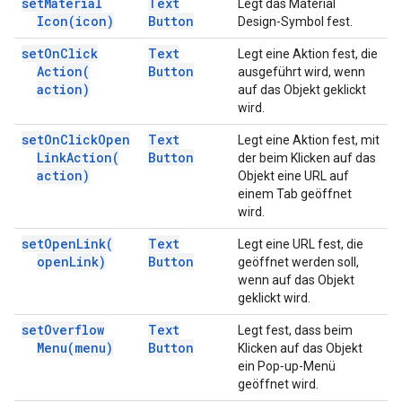
set
Material
Text
Legt das Material
Icon(
icon)
Button
Design-Symbol fest.
set
On
Click
Text
Legt eine Aktion fest, die
Action(
Button
ausgeführt wird, wenn
action)
auf das Objekt geklickt
wird.
set
On
Click
Open
Text
Legt eine Aktion fest, mit
Link
Action(
Button
der beim Klicken auf das
action)
Objekt eine URL auf
einem Tab geöffnet
wird.
set
Open
Link(
Text
Legt eine URL fest, die
open
Link)
Button
geöffnet werden soll,
wenn auf das Objekt
geklickt wird.
set
Overflow
Text
Legt fest, dass beim
Menu(
menu)
Button
Klicken auf das Objekt
ein Pop‑up-Menü
geöffnet wird.