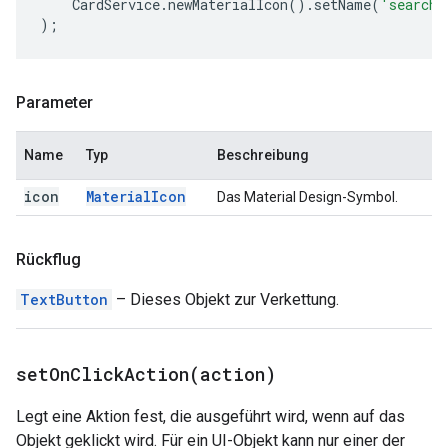
CardService
.
newMaterialIcon
().
setName
(
'search'
);
Parameter
Name
Typ
Beschreibung
icon
Material
Icon
Das Material Design-Symbol.
Rückflug
TextButton
– Dieses Objekt zur Verkettung.
setOnClickAction(
action)
Legt eine Aktion fest, die ausgeführt wird, wenn auf das
Objekt geklickt wird. Für ein UI-Objekt kann nur einer der