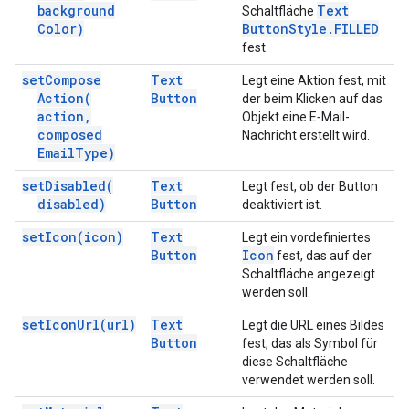
background
Text
Schaltfläche
Color)
Button
Style
.
FILLED
fest.
set
Compose
Text
Legt eine Aktion fest, mit
Action(
Button
der beim Klicken auf das
action
,
Objekt eine E‑Mail-
composed
Nachricht erstellt wird.
Email
Type)
set
Disabled(
Text
Legt fest, ob der Button
disabled)
Button
deaktiviert ist.
set
Icon(
icon)
Text
Legt ein vordefiniertes
Button
Icon
fest, das auf der
Schaltfläche angezeigt
werden soll.
set
Icon
Url(
url)
Text
Legt die URL eines Bildes
Button
fest, das als Symbol für
diese Schaltfläche
verwendet werden soll.