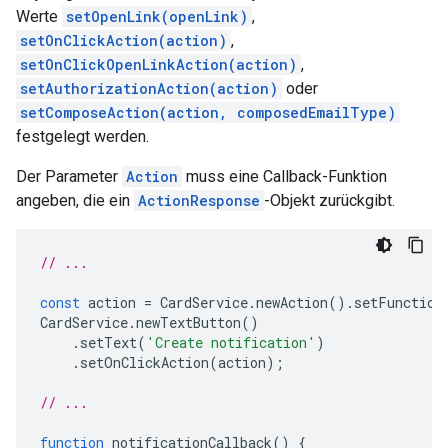
Werte
setOpenLink(openLink)
,
setOnClickAction(action)
,
setOnClickOpenLinkAction(action)
,
setAuthorizationAction(action)
oder
setComposeAction(action, composedEmailType)
festgelegt werden.
Der Parameter
Action
muss eine Callback-Funktion
angeben, die ein
ActionResponse
-Objekt zurückgibt.
// ...
const
action
=
CardService
.
newAction
().
setFunction
CardService
.
newTextButton
()
.
setText
(
'Create notification'
)
.
setOnClickAction
(
action
);
// ...
function
notificationCallback
()
{