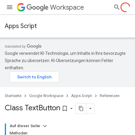
Workspace
Apps Script
Google verwendet KI-Technologie, um Inhalte in Ihre bevorzugte
Sprache zu übersetzen. KI-Übersetzungen können Fehler
enthalten.
Startseite
Google Workspace
Apps Script
Referenzen
Class Text
Button
bookmark_border
Auf dieser Seite
Methoden