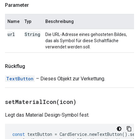
Parameter
Name
Typ
Beschreibung
url
String
Die URL-Adresse eines gehosteten Bildes,
das als Symbol für diese Schaltfläche
verwendet werden soll.
Rückflug
TextButton
– Dieses Objekt zur Verkettung.
setMaterialIcon(
icon)
Legt das Material Design-Symbol fest.
const
textButton
=
CardService
.
newTextButton
().
set