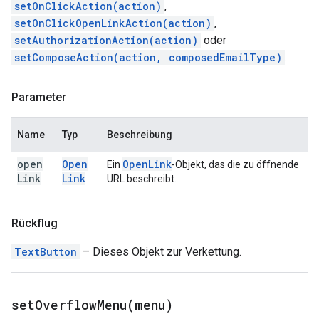
setOnClickAction(action)
,
setOnClickOpenLinkAction(action)
,
setAuthorizationAction(action)
oder
setComposeAction(action, composedEmailType)
.
Parameter
Name
Typ
Beschreibung
open
Open
Open
Link
Ein
-Objekt, das die zu öffnende
Link
Link
URL beschreibt.
Rückflug
TextButton
– Dieses Objekt zur Verkettung.
setOverflowMenu(
menu)