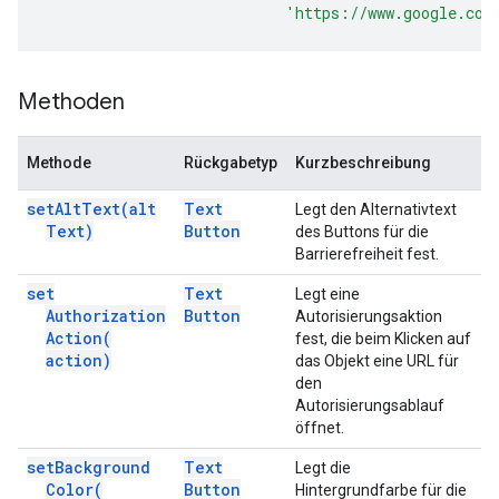
'https://www.google.com
Methoden
Methode
Rückgabetyp
Kurzbeschreibung
set
Alt
Text(
alt
Text
Legt den Alternativtext
Text)
Button
des Buttons für die
Barrierefreiheit fest.
set
Text
Legt eine
Authorization
Button
Autorisierungsaktion
Action(
fest, die beim Klicken auf
action)
das Objekt eine URL für
den
Autorisierungsablauf
öffnet.
set
Background
Text
Legt die
Color(
Button
Hintergrundfarbe für die