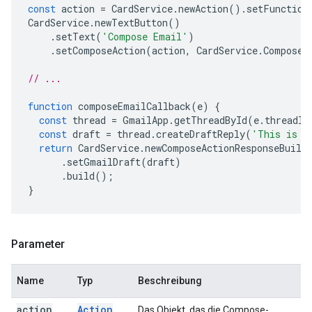
const
action
=
CardService
.
newAction
().
setFunction
CardService
.
newTextButton
()
.
setText
(
'Compose Email'
)
.
setComposeAction
(
action
,
CardService
.
Composed
// ...
function
composeEmailCallback
(
e
)
{
const
thread
=
GmailApp
.
getThreadById
(
e
.
threadId
const
draft
=
thread
.
createDraftReply
(
'This is a
return
CardService
.
newComposeActionResponseBuild
.
setGmailDraft
(
draft
)
.
build
();
}
Parameter
Name
Typ
Beschreibung
action
Action
Das Objekt, das die Compose-