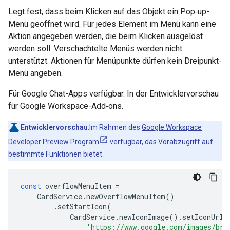
Legt fest, dass beim Klicken auf das Objekt ein Pop‑up-
Menü geöffnet wird. Für jedes Element im Menü kann eine
Aktion angegeben werden, die beim Klicken ausgelöst
werden soll. Verschachtelte Menüs werden nicht
unterstützt. Aktionen für Menüpunkte dürfen kein Dreipunkt-
Menü angeben.
Für Google Chat-Apps verfügbar. In der Entwicklervorschau
für Google Workspace-Add‑ons.
Entwicklervorschau
:Im Rahmen des
Google Workspace
Developer Preview Program
verfügbar, das Vorabzugriff auf
bestimmte Funktionen bietet.
const
overflowMenuItem
=
CardService
.
newOverflowMenuItem
()
.
setStartIcon
(
CardService
.
newIconImage
().
setIconUrl
(
'https://www.google.com/images/bra