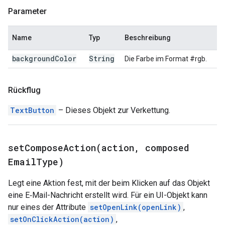
Parameter
Name
Typ
Beschreibung
background
Color
String
Die Farbe im Format #rgb.
Rückflug
TextButton
– Dieses Objekt zur Verkettung.
setComposeAction(
action
,
composed
Email
Type)
Legt eine Aktion fest, mit der beim Klicken auf das Objekt
eine E‑Mail-Nachricht erstellt wird. Für ein UI-Objekt kann
nur eines der Attribute
setOpenLink(openLink)
,
setOnClickAction(action)
,