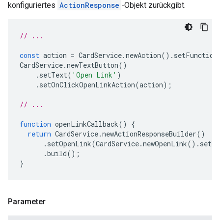
konfiguriertes
ActionResponse
-Objekt zurückgibt.
// ...
const
action
=
CardService
.
newAction
().
setFunction
CardService
.
newTextButton
()
.
setText
(
'Open Link'
)
.
setOnClickOpenLinkAction
(
action
);
// ...
function
openLinkCallback
()
{
return
CardService
.
newActionResponseBuilder
()
.
setOpenLink
(
CardService
.
newOpenLink
().
setUr
.
build
();
}
Parameter