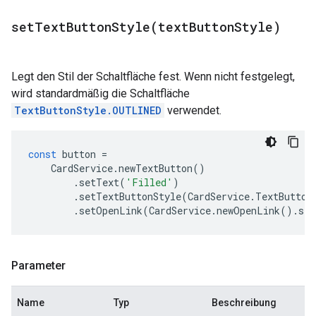
setTextButtonStyle(
text
Button
Style)
Legt den Stil der Schaltfläche fest. Wenn nicht festgelegt,
wird standardmäßig die Schaltfläche
TextButtonStyle.OUTLINED
verwendet.
const
button
=
CardService
.
newTextButton
()
.
setText
(
'Filled'
)
.
setTextButtonStyle
(
CardService
.
TextButton
.
setOpenLink
(
CardService
.
newOpenLink
().
set
Parameter
Name
Typ
Beschreibung