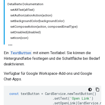
Detaillierte Dokumentation
setAltText(altText)
setAuthorizationAction(action)
setBackgroundColor(backgroundColor)
setComposeAction(action, composedEmailType)
setDisabled(disabled)
setIcon(icon)
Ein
TextButton
mit einem Textlabel. Sie können die
Hintergrundfarbe festlegen und die Schaltfläche bei Bedarf
deaktivieren.
Verfügbar für Google Workspace-Add‑ons und Google
Chat-Apps.
const
textButton
=
CardService
.
newTextButton
()
.
setText
(
'Open Link'
)
.
setOpenLink
(
CardService
.
ne