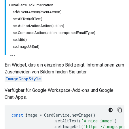
Detaillierte Dokumentation
addEventAction(eventAction)
setAltText(altText)
setAuthorizationAction(action)
setComposeAction(action, composedEmailType)
setId(id)
setImageUrl(url)
Ein Widget, das ein einzelnes Bild zeigt. Informationen zum
Zuschneiden von Bildern finden Sie unter
ImageCropStyle
.
Verfügbar für Google Workspace-Add-ons und Google
Chat-Apps.
const
image
=
CardService
.
newImage
()
.
setAltText
(
'A nice image'
)
.
setImageUrl
(
'https://image.png'