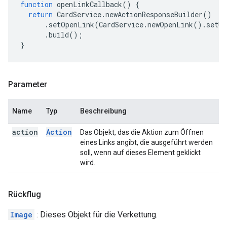
function
openLinkCallback
()
{
return
CardService
.
newActionResponseBuilder
()
.
setOpenLink
(
CardService
.
newOpenLink
().
setUr
.
build
();
}
Parameter
Name
Typ
Beschreibung
action
Action
Das Objekt, das die Aktion zum Öffnen
eines Links angibt, die ausgeführt werden
soll, wenn auf dieses Element geklickt
wird.
Rückflug
Image
: Dieses Objekt für die Verkettung.