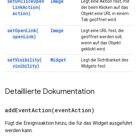
set
On
Click
Open
Image
Legt eine Aktion fest, mit
Link
Action(
der beim Klicken auf das
action)
Objekt eine URL in einem
Tab geöffnet wird.
set
Open
Link(
Image
Legt eine URL fest, die
open
Link)
geöffnet werden soll,
wenn auf das Objekt
geklickt wird.
set
Visibility(
Widget
Legt die Sichtbarkeit des
visibility)
Widgets fest.
Detaillierte Dokumentation
addEventAction(
event
Action)
Fügt die Ereignisaktion hinzu, die für das Widget ausgeführt
werden kann.