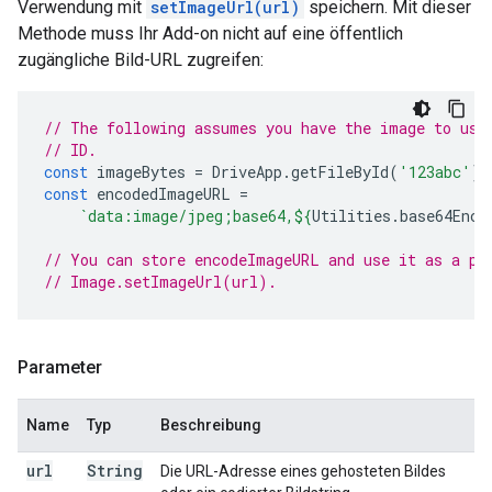
Verwendung mit
setImageUrl(url)
speichern. Mit dieser
Methode muss Ihr Add-on nicht auf eine öffentlich
zugängliche Bild-URL zugreifen:
// The following assumes you have the image to use
// ID.
const
imageBytes
=
DriveApp
.
getFileById
(
'123abc'
).
const
encodedImageURL
=
`data:image/jpeg;base64,
${
Utilities
.
base64Enco
// You can store encodeImageURL and use it as a pa
// Image.setImageUrl(url).
Parameter
Name
Typ
Beschreibung
url
String
Die URL-Adresse eines gehosteten Bildes