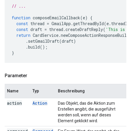
// ...
function
composeEmailCallback
(
e
)
{
const
thread
=
GmailApp
.
getThreadById
(
e
.
threadId
const
draft
=
thread
.
createDraftReply
(
'This is a
return
CardService
.
newComposeActionResponseBuild
.
setGmailDraft
(
draft
)
.
build
();
}
Parameter
Name
Typ
Beschreibung
action
Action
Das Objekt, das die Aktion zum
Erstellen angibt, die ausgeführt
werden soll, wenn auf dieses
Element geklickt wird.