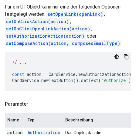
Für ein UI-Objekt kann nur eine der folgenden Optionen
festgelegt werden:
setOpenLink(openLink)
,
setOnClickAction(action)
,
setOnClickOpenLinkAction(action)
,
setAuthorizationAction(action)
oder
setComposeAction(action, composedEmailType)
.
// ...
const
action
=
CardService
.
newAuthorizationAction
(
CardService
.
newTextButton
().
setText
(
'Authorize'
).
s
Parameter
Name
Typ
Beschreibung
action
Authorization
Das Objekt, das die