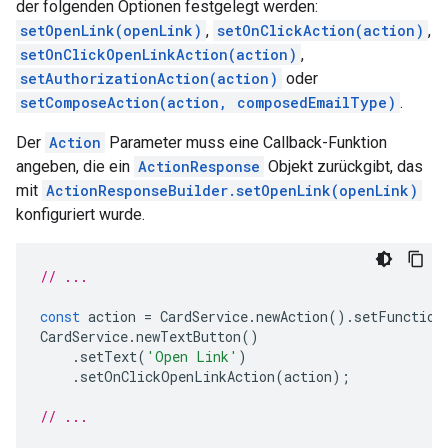
der folgenden Optionen festgelegt werden:
setOpenLink(openLink)
,
setOnClickAction(action)
,
setOnClickOpenLinkAction(action)
,
setAuthorizationAction(action)
oder
setComposeAction(action, composedEmailType)
.
Der
Action
Parameter muss eine Callback-Funktion
angeben, die ein
ActionResponse
Objekt zurückgibt, das
mit
ActionResponseBuilder.setOpenLink(openLink)
konfiguriert wurde.
// ...
const
action
=
CardService
.
newAction
().
setFunction
CardService
.
newTextButton
()
.
setText
(
'Open Link'
)
.
setOnClickOpenLinkAction
(
action
);
// ...