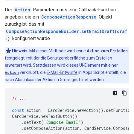
Der
Action
Parameter muss eine Callback-Funktion
angeben, die ein
ComposeActionResponse
Objekt
zurückgibt, das mit
ComposeActionResponseBuilder.setGmailDraft(draf
t)
konfiguriert wurde.
Hinweis
: Mit dieser Methode wird keine
Aktion zum Erstellen
festgelegt, mit der die Benutzeroberfläche zum Erstellen
erweitert wird.
Stattdessen wird dieses UI-Element mit einer
Action
verknüpft, die
E-Mail-Entwürfe
in Apps Script erstellt, die
nach Abschluss der Aktion in Gmail geöffnet werden.
// ...
const
action
=
CardService
.
newAction
().
setFunction
CardService
.
newTextButton
()
.
setText
(
'Compose Email'
)
.
setComposeAction
(
action
,
CardService
.
Composed