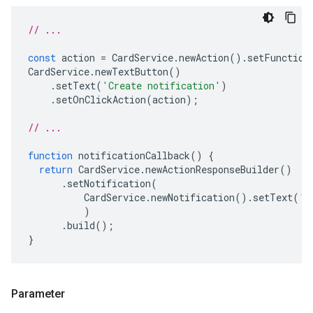
// ...
const
action
=
CardService
.
newAction
().
setFunction
CardService
.
newTextButton
()
.
setText
(
'Create notification'
)
.
setOnClickAction
(
action
);
// ...
function
notificationCallback
()
{
return
CardService
.
newActionResponseBuilder
()
.
setNotification
(
CardService
.
newNotification
().
setText
(
'S
)
.
build
();
}
Parameter