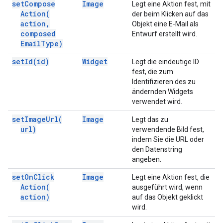
set
Compose
Image
Legt eine Aktion fest, mit
Action(
der beim Klicken auf das
action
,
Objekt eine E-Mail als
composed
Entwurf erstellt wird.
Email
Type)
set
Id(
id)
Widget
Legt die eindeutige ID
fest, die zum
Identifizieren des zu
ändernden Widgets
verwendet wird.
set
Image
Url(
Image
Legt das zu
url)
verwendende Bild fest,
indem Sie die URL oder
den Datenstring
angeben.
set
On
Click
Image
Legt eine Aktion fest, die
Action(
ausgeführt wird, wenn
action)
auf das Objekt geklickt
wird.