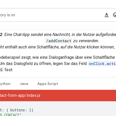
 2
: Eine Chat-App sendet eine Nachricht, in der Nutzer aufgeforde
/addContact
zu verwenden.
ht enthält auch eine Schaltfläche, auf die Nutzer klicken können
ebeispiel zeigt, wie eine Dialoganfrage über eine Schaltfläche 
 Um das Dialogfeld zu öffnen, legen Sie das Feld
onClick.acti
OG
fest:
Python
Java
Apps Script
act-form-app/index.js
t
:
{
buttons
:
[{
DD CONTACT"
,