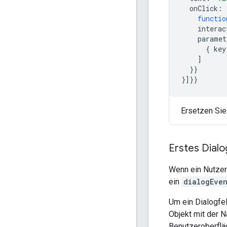
onClick
:
functio
interac
paramet
{
key
]
}}
}]}}
Ersetzen Si
Erstes Dialo
Wenn ein Nutzer
ein
dialogEve
Um ein Dialogfel
Objekt mit der 
Benutzeroberfläc