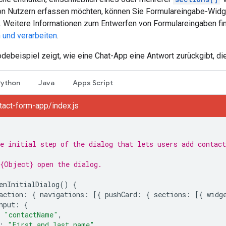
on Nutzern erfassen möchten, können Sie Formulareingabe-Widge
 Weitere Informationen zum Entwerfen von Formulareingaben fi
 und verarbeiten
.
ebeispiel zeigt, wie eine Chat-App eine Antwort zurückgibt, die
Python
Java
Apps Script
act-form-app/index.js
e initial step of the dialog that lets users add contact
{Object} open the dialog.
enInitialDialog
()
{
action
:
{
navigations
:
[{
pushCard
:
{
sections
:
[{
widg
nput
:
{
"contactName"
,
:
"First and last name"
,