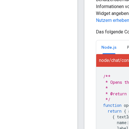
Informationen v
Widget angeben.
Nutzern erheben
Das folgende Cod
Node.js
node/chat/cont
/**
 * Opens th
 *
 * @return 
 */
function
op
return
{
{
textI
name
:
label