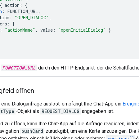
{
action
:
{
n
:
FUNCTION_URL
,
tion
:
"OPEN_DIALOG"
,
ers
:
[
:
"actionName"
,
value
:
"openInitialDialog"
}
e
FUNCTION_URL
durch den HTTP-Endpunkt, der die Schaltflächen
gfeld öffnen
 eine Dialoganfrage auslöst, empfängt Ihre Chat-App ein
Ereigni
ntType
-Objekt als
REQUEST_DIALOG
angegeben ist.
d zu öffnen, kann Ihre Chat-App auf die Anfrage reagieren, inde
Navigation
pushCard
zurückgibt, um eine Karte anzuzeigen. Die K
he enthalten, einschließlich eines oder mehrerer
sections[]
-