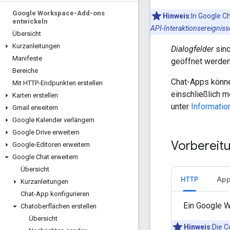
Google Workspace-Add-ons
Hinweis
:In Google C
entwickeln
API-Interaktionsereignis
Übersicht
Kurzanleitungen
Dialogfelder
sind
Manifeste
geöffnet werden.
Bereiche
Chat-Apps könne
Mit HTTP-Endpunkten erstellen
einschließlich m
Karten erstellen
unter
Informatio
Gmail erweitern
Google Kalender verlängern
Google Drive erweitern
Vorbereit
Google-Editoren erweitern
Google Chat erweitern
Übersicht
HTTP
App
Kurzanleitungen
Chat-App konfigurieren
Ein Google W
Chatoberflächen erstellen
Übersicht
Hinweis
:Die 