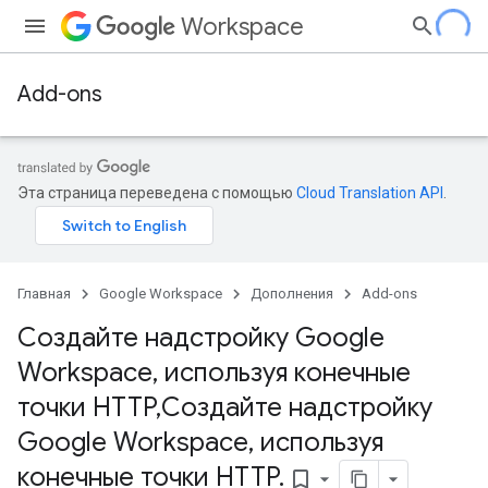
Workspace
Add-ons
Эта страница переведена с помощью
Cloud Translation API
.
Главная
Google Workspace
Дополнения
Add-ons
Создайте надстройку Google
Workspace
,
используя конечные
точки HTTP
,
Создайте надстройку
Google Workspace
,
используя
конечные точки HTTP
.
bookmark_border