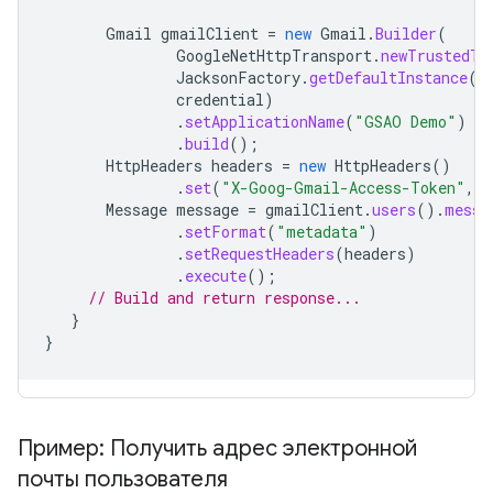
Gmail
gmailClient
=
new
Gmail
.
Builder
(
GoogleNetHttpTransport
.
newTrustedTr
JacksonFactory
.
getDefaultInstance
()
credential
)
.
setApplicationName
(
"GSAO Demo"
)
.
build
();
HttpHeaders
headers
=
new
HttpHeaders
()
.
set
(
"X-Goog-Gmail-Access-Token"
,
m
Message
message
=
gmailClient
.
users
().
messa
.
setFormat
(
"metadata"
)
.
setRequestHeaders
(
headers
)
.
execute
();
// Build and return response...
}
}
Пример: Получить адрес электронной
почты пользователя