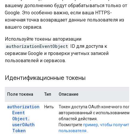
вашему дополнению будут обрабатываться только от
Google. Это особенно важно, если ваша HTTPS-
конечная точка возвращает данные пользователя из
вашего сервиса.
Используйте токены авторизации
authorizationEventObject
ID для доступа к
сервисам Google и проверки учетных записей
пользователей и сервисов.
Идентификационные токены
Поле токена
Тип
Описание
authorization
Нить
Токен доступа OAuth конечного поль
Event
авторизованный с использованием 
Object
.
областей действия.
user
OAuth
Посмотрите
пример, чтобы получить 
Token
пользователя
.