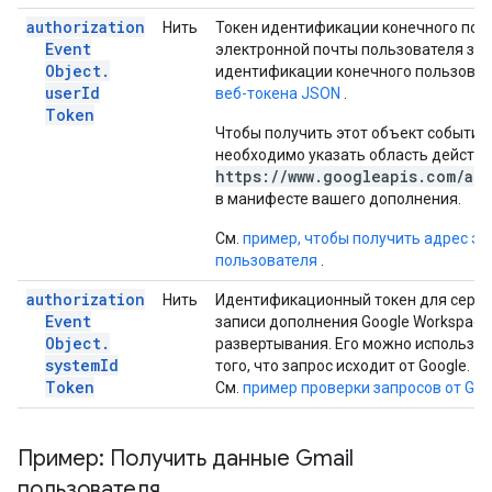
authorization
Нить
Токен идентификации конечного пол
Event
электронной почты пользователя зак
Object
.
идентификации конечного пользоват
user
Id
веб-токена JSON
.
Token
Чтобы получить этот объект события 
необходимо указать область действ
https://www.googleapis.com/aut
в манифесте вашего дополнения.
См.
пример, чтобы получить адрес э
пользователя
.
authorization
Нить
Идентификационный токен для серви
Event
записи дополнения Google Workspace
Object
.
развертывания. Его можно использов
system
Id
того, что запрос исходит от Google.
Token
См.
пример проверки запросов от Goo
Пример: Получить данные Gmail
пользователя