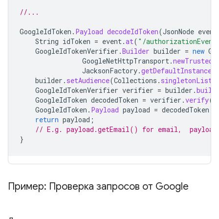
//...
GoogleIdToken
.
Payload
decodeIdToken
(
JsonNode
event
String
idToken
=
event
.
at
(
"/authorizationEvent
GoogleIdTokenVerifier
.
Builder
builder
=
new
Go
GoogleNetHttpTransport
.
newTrustedT
JacksonFactory
.
getDefaultInstance
(
builder
.
setAudience
(
Collections
.
singletonList
(
GoogleIdTokenVerifier
verifier
=
builder
.
build
GoogleIdToken
decodedToken
=
verifier
.
verify
(
i
GoogleIdToken
.
Payload
payload
=
decodedToken
.
g
return
payload
;
// E.g. payload.getEmail() for email,  payload
}
Пример: Проверка запросов от Google