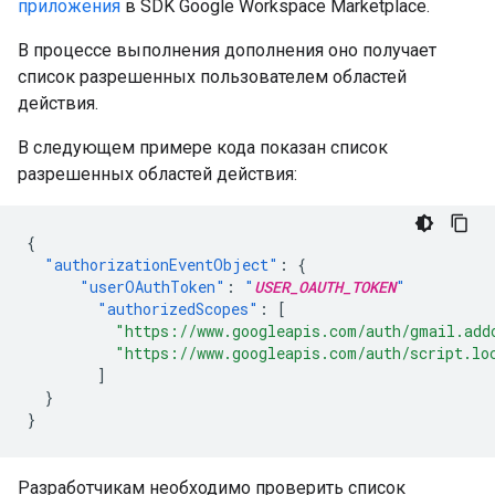
приложения
в SDK Google Workspace Marketplace.
В процессе выполнения дополнения оно получает
список разрешенных пользователем областей
действия.
В следующем примере кода показан список
разрешенных областей действия:
{
"authorizationEventObject"
:
{
"userOAuthToken"
:
"
USER_OAUTH_TOKEN
"
"authorizedScopes"
:
[
"https://www.googleapis.com/auth/gmail.add
"https://www.googleapis.com/auth/script.lo
]
}
}
Разработчикам необходимо проверить список