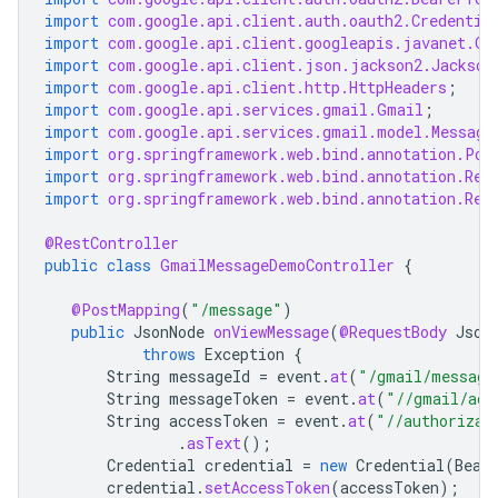
import
com.google.api.client.auth.oauth2.Credentia
import
com.google.api.client.googleapis.javanet.Go
import
com.google.api.client.json.jackson2.Jackson
import
com.google.api.client.http.HttpHeaders
;
import
com.google.api.services.gmail.Gmail
;
import
com.google.api.services.gmail.model.Message
import
org.springframework.web.bind.annotation.Pos
import
org.springframework.web.bind.annotation.Req
import
org.springframework.web.bind.annotation.Res
@RestController
public
class
GmailMessageDemoController
{
@PostMapping
(
"/message"
)
public
JsonNode
onViewMessage
(
@RequestBody
Json
throws
Exception
{
String
messageId
=
event
.
at
(
"/gmail/message
String
messageToken
=
event
.
at
(
"//gmail/acc
String
accessToken
=
event
.
at
(
"//authorizat
.
asText
();
Credential
credential
=
new
Credential
(
Bear
credential
.
setAccessToken
(
accessToken
);