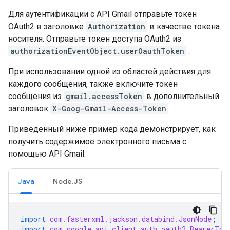
Для аутентификации с API Gmail отправьте токен
OAuth2 в заголовке
Authorization
в качестве токена
носителя. Отправьте токен доступа OAuth2 из
authorizationEventObject.userOauthToken
.
При использовании одной из областей действия для
каждого сообщения, также включите токен
сообщения из
gmail.accessToken
в дополнительный
заголовок
X-Goog-Gmail-Access-Token
.
Приведённый ниже пример кода демонстрирует, как
получить содержимое электронного письма с
помощью API Gmail:
Java
Node.JS
import
com.fasterxml.jackson.databind.JsonNode
;
import
com.google.api.client.auth.oauth2.BearerTok