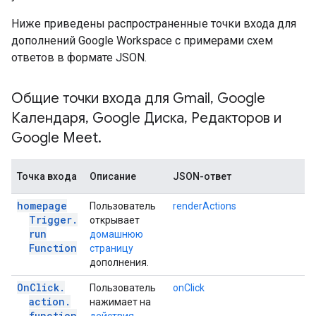
Ниже приведены распространенные точки входа для
дополнений Google Workspace с примерами схем
ответов в формате JSON.
Общие точки входа для Gmail
,
Google
Календаря
,
Google Диска
,
Редакторов и
Google Meet
.
Точка входа
Описание
JSON-ответ
homepage
Пользователь
renderActions
Trigger
.
открывает
run
домашнюю
Function
страницу
дополнения.
On
Click
.
Пользователь
onClick
action
.
нажимает на
function