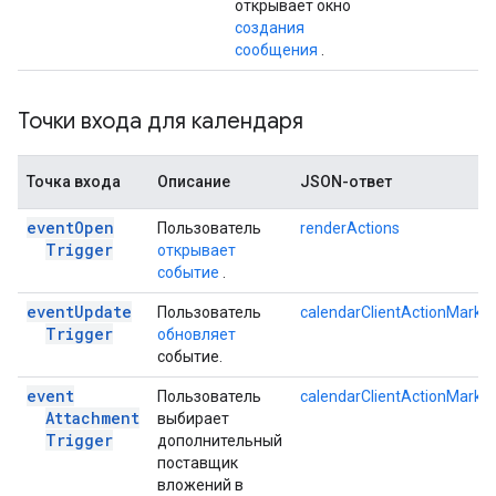
открывает окно
создания
сообщения
.
Точки входа для календаря
Точка входа
Описание
JSON-ответ
event
Open
Пользователь
renderActions
Trigger
открывает
событие
.
event
Update
Пользователь
calendarClientActionMarku
Trigger
обновляет
событие.
event
Пользователь
calendarClientActionMarku
Attachment
выбирает
Trigger
дополнительный
поставщик
вложений в