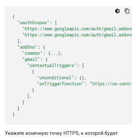
{
"oauthScopes"
:
[
"https://www.googleapis.com/auth/gmail.addons.
"https://www.googleapis.com/auth/gmail.addons.
],
"addOns"
:
{
"common"
:
{
...
},
"gmail"
:
{
"contextualTriggers"
:
[
{
"unconditional"
:
{},
"onTriggerFunction"
:
"https://us-central
}
],
}
}
}
Укажите конечную точку HTTPS, к которой будет