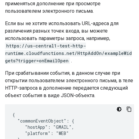
применяться дополнение при просмотре
пользователем электронного письма.
Если вы не хотите использовать URL-адреса для
различения разных точек входа, вы можете
использовать параметры запроса, например,
https://us-central1-test-http-
runtime.cloudfunctions.net/HttpAddOn/exampleWid
gets?trigger=onEmailOpen
.
При срабатывании события, в данном случае при
открытии пользователем электронного письма, в теле
HTTP-запроса в дополнение передается следующий
объект события в виде JSON-объекта.
{

  "commonEventObject": {

     "hostApp": "GMAIL",

     "platform": "WEB"
