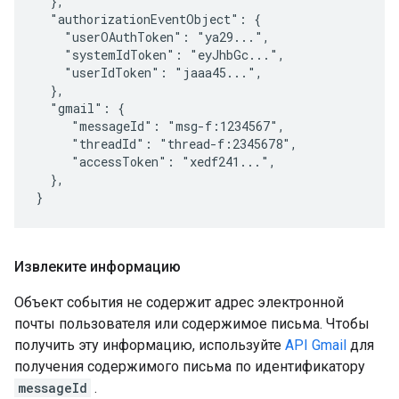
  },

  "authorizationEventObject": {

    "userOAuthToken": "ya29...",

    "systemIdToken": "eyJhbGc...",

    "userIdToken": "jaaa45...",

  },

  "gmail": {

     "messageId": "msg-f:1234567",

     "threadId": "thread-f:2345678",

     "accessToken": "xedf241...",

  },

}
Извлеките информацию
Объект события не содержит адрес электронной
почты пользователя или содержимое письма. Чтобы
получить эту информацию, используйте
API Gmail
для
получения содержимого письма по идентификатору
messageId
.