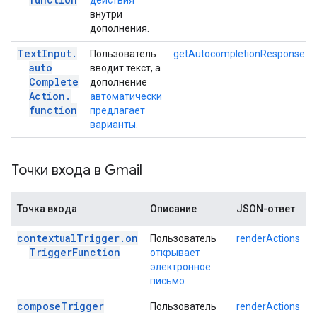
действия
внутри
дополнения.
Text
Input
.
Пользователь
getAutocompletionResponse
auto
вводит текст, а
Complete
дополнение
Action
.
автоматически
function
предлагает
варианты.
Точки входа в Gmail
Точка входа
Описание
JSON-ответ
contextual
Trigger
.
on
Пользователь
renderActions
Trigger
Function
открывает
электронное
письмо
.
compose
Trigger
Пользователь
renderActions