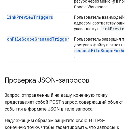
ресурс через меню @ в при
Google Workspace.
linkPreviewTriggers
Пользователь взаимодейств
адресом, соответствующим 
Link
Preview
указанному в
onFileScopeGrantedTrigger
Пользователь завершил пр
доступа к файлу в ответ на 
requestFileScopeForAct
.
Проверка JSON-запросов
Запрос, отправленный на вашу конечную точку,
представляет собой POST-запрос, содержащий объект
события в формате JSON в теле запроса.
Надлежащим образом защитите свою HTTPS-
конечную точку, чтобы гарантировать, что запросы к