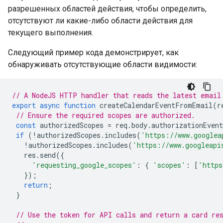
разрешенных областей действия, чтобы определить,
отсутствуют ли какие-либо области действия для
текущего выполнения.
Следующий пример кода демонстрирует, как
обнаруживать отсутствующие области видимости:
// A NodeJS HTTP handler that reads the latest email
export
async
function
createCalendarEventFromEmail
(
r
// Ensure the required scopes are authorized.
const
authorizedScopes
=
req
.
body
.
authorizationEven
if
(
!
authorizedScopes
.
includes
(
'https://www.googlea
!
authorizedScopes
.
includes
(
'https://www.googleapi
res
.
send
({
'requesting_google_scopes'
:
{
'scopes'
:
[
'https
});
return
;
}
// Use the token for API calls and return a card re