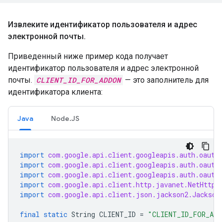
Извлеките идентификатор пользователя и адрес
электронной почты
.
Приведенный ниже пример кода получает
идентификатор пользователя и адрес электронной
почты.
CLIENT_ID_FOR_ADDON
— это заполнитель для
идентификатора клиента:
Java
Node.JS
import
com.google.api.client.googleapis.auth.oauth
import
com.google.api.client.googleapis.auth.oauth
import
com.google.api.client.googleapis.auth.oauth
import
com.google.api.client.http.javanet.NetHttpT
import
com.google.api.client.json.jackson2.Jackson
final
static
String
CLIENT_ID
=
"CLIENT_ID_FOR_ADD