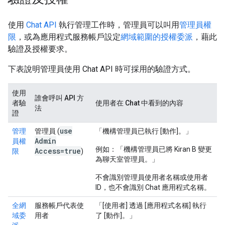
使用
Chat API
執行管理工作時，管理員可以叫用
管理員權
限
，或為應用程式服務帳戶設定
網域範圍的授權委派
，藉此
驗證及授權要求。
下表說明管理員使用 Chat API 時可採用的驗證方式。
使用
誰會呼叫 API 方
者驗
使用者在 Chat 中看到的內容
法
證
use
管理
管理員 (
「機構管理員已執行 [動作]。」
Admin
員權
例如：「機構管理員已將 Kiran B 變更
Access=true
限
)
為聊天室管理員。」
不會識別管理員使用者名稱或使用者
ID，也不會識別 Chat 應用程式名稱。
全網
服務帳戶代表使
「[使用者] 透過 [應用程式名稱] 執行
域委
用者
了 [動作]。」