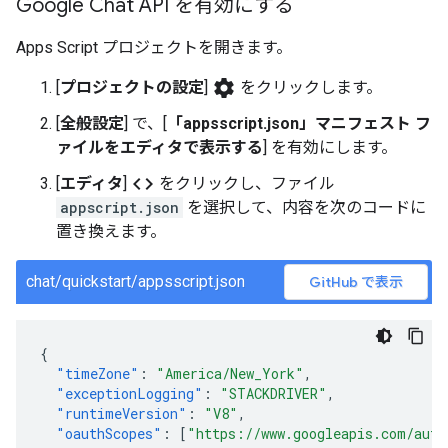
Google Chat API を有効にする
Apps Script プロジェクトを開きます。
settings
[
プロジェクトの設定
]
をクリックします。
[
全般設定
] で、[
「appsscript.json」マニフェスト フ
ァイルをエディタで表示する
] を有効にします。
code
[
エディタ
]
をクリックし、ファイル
appscript.json
を選択して、内容を次のコードに
置き換えます。
chat/quickstart/appsscript.json
GitHub で表示
{
"timeZone"
:
"America/New_York"
,
"exceptionLogging"
:
"STACKDRIVER"
,
"runtimeVersion"
:
"V8"
,
"oauthScopes"
:
[
"https://www.googleapis.com/auth