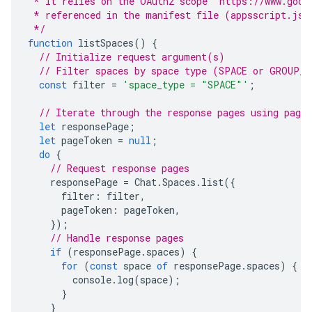
 * It relies on the OAuth2 scope 'https://www.goog
 * referenced in the manifest file (appsscript.jso
 */
function
listSpaces
()
{
// Initialize request argument(s)
// Filter spaces by space type (SPACE or GROUP_C
const
filter
=
'space_type = "SPACE"'
;
// Iterate through the response pages using page 
let
responsePage
;
let
pageToken
=
null
;
do
{
// Request response pages
responsePage
=
Chat
.
Spaces
.
list
({
filter
:
filter
,
pageToken
:
pageToken
,
});
// Handle response pages
if
(
responsePage
.
spaces
)
{
for
(
const
space
of
responsePage
.
spaces
)
{
console
.
log
(
space
);
}
}