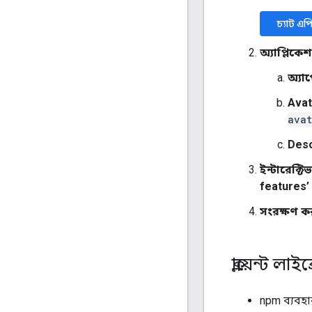
চ্যাট এপ
অ্যাপ্লিকে
অ্যা
Avat
avat
Desc
ইন্টারেক্ট
features’
সংরক্ষণ ক
ক্লায়েন্ট লা
npm ব্যবহা