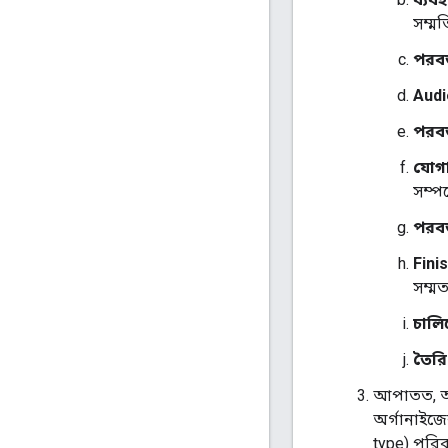
সম্ম
পরবর্
Aud
পরবর্
যোগা
সম্প
পরবর্
Fini
সম্ম
চালি
তৈরি
আপাতত, আপ
অর্গানাইজ
type) পরি