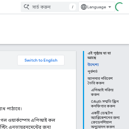
/
এই পৃষ্ঠায় যা যা
আছে
উদ্দেশ্য
পূর্বশর্ত
আপনার পরিবেশ
তৈরি করুন
এপিআই সক্রিয়
করুন
OAuth সম্মতি স্ক্রিন
কনফিগার করুন
রোধ পাঠাবে।
একটি ডেস্কটপ
অ্যাপ্লিকেশনের জন্য
গুগল ওয়ার্কস্পেস এপিআই কল
ক্রেডেনশিয়াল
্টিং এনভায়রনমেন্টের জন্য
অনুমোদন করুন