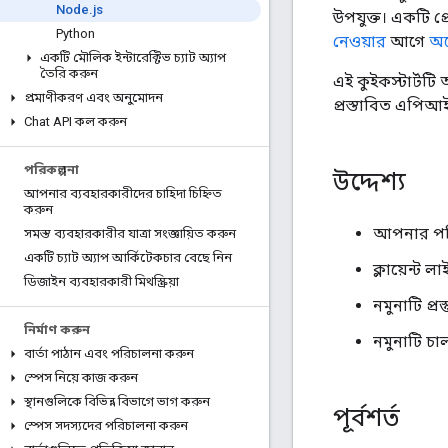
Node
.
js
উপযুক্ত। একটি প
Python
নেওয়ার
আগে
অথ
একটি মৌলিক ইন্টারেক্টিভ চ্যাট অ্যাপ
তৈরি করুন
এই কুইকস্টার্টট
প্রমাণীকরণ এবং অনুমোদন
প্রস্তাবিত এপিআই 
Chat API কল করুন
পরিকল্পনা
উদ্দেশ্য
আপনার ব্যবহারকারীদের চাহিদা চিহ্নিত
করুন
আপনার পরিব
সমস্ত ব্যবহারকারীর যাত্রা সংজ্ঞায়িত করুন
একটি চ্যাট অ্যাপ আর্কিটেকচার বেছে নিন
ক্লায়েন্ট ল
ডিজাইন ব্যবহারকারী মিথস্ক্রিয়া
নমুনাটি প্রস
নির্মাণ করুন
নমুনাটি চা
বার্তা পাঠান এবং পরিচালনা করুন
স্পেস নিয়ে কাজ করুন
স্থানগুলিকে বিভিন্ন বিভাগে ভাগ করুন
পূর্বশর্ত
স্পেস সদস্যদের পরিচালনা করুন