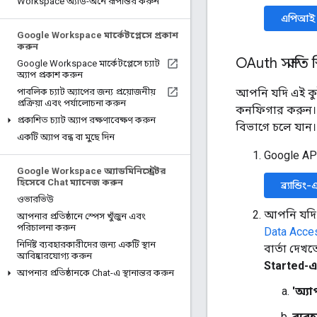
Workspace অ্যাড-অনে রূপান্তর করুন
এপিআই স
Google Workspace মার্কেটপ্লেসে প্রকাশ
করুন
OAuth সম্মতি 
Google Workspace মার্কেটপ্লেসে চ্যাট
অ্যাপ প্রকাশ করুন
আপনি যদি এই কুইক
পাবলিক চ্যাট অ্যাপের জন্য প্রয়োজনীয়
প্রক্রিয়া এবং পর্যালোচনা করুন
কনফিগার করুন। য
প্রকাশিত চ্যাট অ্যাপ রক্ষণাবেক্ষণ করুন
বিভাগে চলে যান।
একটি অ্যাপ বন্ধ বা মুছে দিন
Google A
Google Workspace অ্যাডমিনিস্ট্রেটর
হিসেবে Chat ম্যানেজ করুন
ব্র্যান্ডিং
ওভারভিউ
আপনি যদি 
আপনার প্রতিষ্ঠানে স্পেস খুঁজুন এবং
পরিচালনা করুন
Data Acce
নির্দিষ্ট ব্যবহারকারীদের জন্য একটি স্থান
বার্তা দে
আবিষ্কারযোগ্য করুন
Started-এ
আপনার প্রতিষ্ঠানকে Chat-এ স্থানান্তর করুন
'অ্য
ব্যব