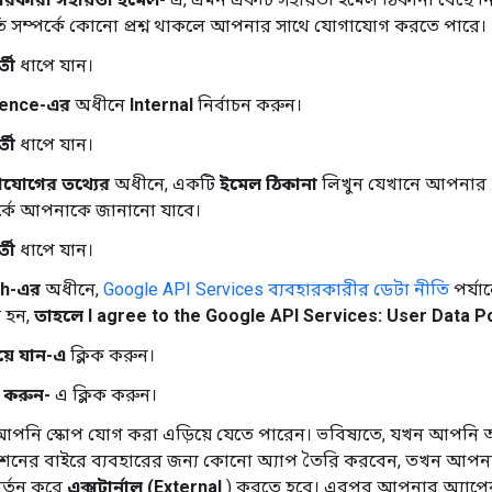
তি সম্পর্কে কোনো প্রশ্ন থাকলে আপনার সাথে যোগাযোগ করতে পারে।
তী
ধাপে যান।
ience-এর
অধীনে
Internal
নির্বাচন করুন।
তী
ধাপে যান।
যোগের তথ্যের
অধীনে, একটি
ইমেল ঠিকানা
লিখুন যেখানে আপনার প
র্কে আপনাকে জানানো যাবে।
তী
ধাপে যান।
sh-এর
অধীনে,
Google API Services ব্যবহারকারীর ডেটা নীতি
পর্য
ত হন,
তাহলে I agree to the Google API Services: User Data Po
য়ে যান-এ
ক্লিক করুন।
 করুন-
এ ক্লিক করুন।
নি স্কোপ যোগ করা এড়িয়ে যেতে পারেন। ভবিষ্যতে, যখন আপনি
েশনের বাইরে ব্যবহারের জন্য কোনো অ্যাপ তৈরি করবেন, তখন আপ
বর্তন করে
এক্সটার্নাল (External
) করতে হবে। এরপর আপনার অ্যাপের