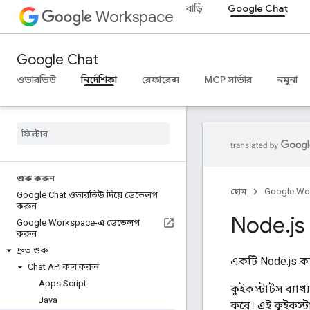
বাড়ি
Google Chat
Workspace
Google Chat
ওভারভিউ
নির্দেশিকা
রেফারেন্স
MCP সার্ভার
নমুনা
শুরু করুন
হোম
Google Wo
Google Chat ওভারভিউ দিয়ে ডেভেলপ
করুন
Node
.
js
Google Workspace-এ ডেভেলপ
করুন
দ্রুত শুরু
একটি Node.js কম
Chat API কল করুন
Apps Script
কুইকস্টার্টস ব্
Java
করে। এই কুইকস্ট