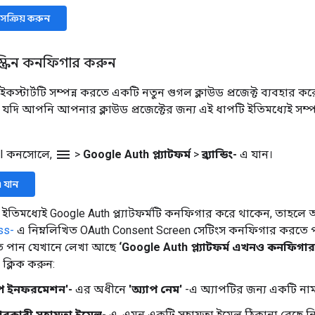
ক্রিয় করুন
স্ক্রিন কনফিগার করুন
স্টার্টটি সম্পন্ন করতে একটি নতুন গুগল ক্লাউড প্রজেক্ট ব্যবহার করে
দি আপনি আপনার ক্লাউড প্রজেক্টের জন্য এই ধাপটি ইতিমধ্যেই সম্পন
menu
PI কনসোলে,
>
Google Auth প্ল্যাটফর্ম
>
ব্র্যান্ডিং-
এ যান।
-এ যান
ইতিমধ্যেই Google Auth প্ল্যাটফর্মটি কনফিগার করে থাকেন, তাহল
ss-
এ নিম্নলিখিত OAuth Consent Screen সেটিংস কনফিগার করত
খতে পান যেখানে লেখা আছে
‘Google Auth প্ল্যাটফর্ম এখনও কনফিগার
ক্লিক করুন:
াপ ইনফরমেশন'-
এর অধীনে
'অ্যাপ নেম'
-এ অ্যাপটির জন্য একটি নাম
হারকারী সহায়তা ইমেল-
এ, এমন একটি সহায়তা ইমেল ঠিকানা বেছে নি