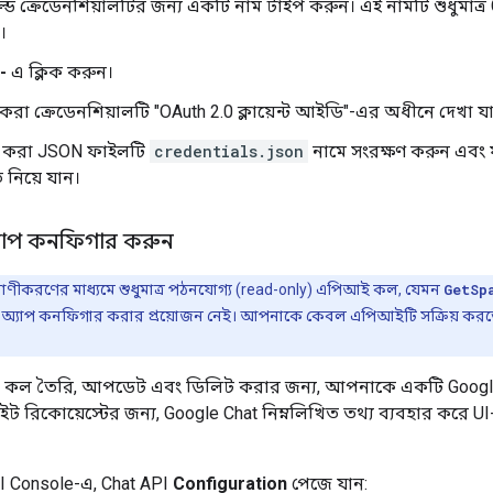
ডে ক্রেডেনশিয়ালটির জন্য একটি নাম টাইপ করুন। এই নামটি শুধুমাত্
।
-
এ ক্লিক করুন।
করা ক্রেডেনশিয়ালটি "OAuth 2.0 ক্লায়েন্ট আইডি"-এর অধীনে দেখা যা
করা JSON ফাইলটি
credentials.json
নামে সংরক্ষণ করুন এবং 
 নিয়ে যান।
্যাপ কনফিগার করুন
রমাণীকরণের মাধ্যমে শুধুমাত্র পঠনযোগ্য (read-only) এপিআই কল, যেমন
GetSp
অ্যাপ কনফিগার করার প্রয়োজন নেই। আপনাকে কেবল এপিআইটি সক্রিয় করতে 
I কল তৈরি, আপডেট এবং ডিলিট করার জন্য, আপনাকে একটি Googl
ট রিকোয়েস্টের জন্য, Google Chat নিম্নলিখিত তথ্য ব্যবহার করে U
I Console-এ, Chat API
Configuration
পেজে যান: