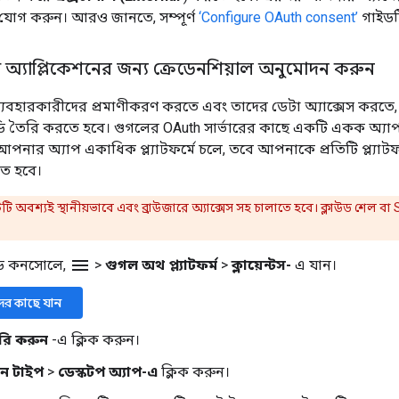
 যোগ করুন। আরও জানতে, সম্পূর্ণ
‘Configure OAuth consent’
গাইডট
 অ্যাপ্লিকেশনের জন্য ক্রেডেনশিয়াল অনুমোদন করুন
্যবহারকারীদের প্রমাণীকরণ করতে এবং তাদের ডেটা অ্যাক্সেস কর
আইডি তৈরি করতে হবে। গুগলের OAuth সার্ভারের কাছে একটি একক অ্যাপ
 আপনার অ্যাপ একাধিক প্ল্যাটফর্মে চলে, তবে আপনাকে প্রতিটি প্ল্যাটফর
ে হবে।
টটি অবশ্যই স্থানীয়ভাবে এবং ব্রাউজারে অ্যাক্সেস সহ চালাতে হবে। ক্লাউড শেল 
menu
উড কনসোলে,
>
গুগল অথ প্ল্যাটফর্ম
>
ক্লায়েন্টস-
এ যান।
টদের কাছে যান
তৈরি করুন
-এ ক্লিক করুন।
শন টাইপ
>
ডেস্কটপ অ্যাপ-এ
ক্লিক করুন।