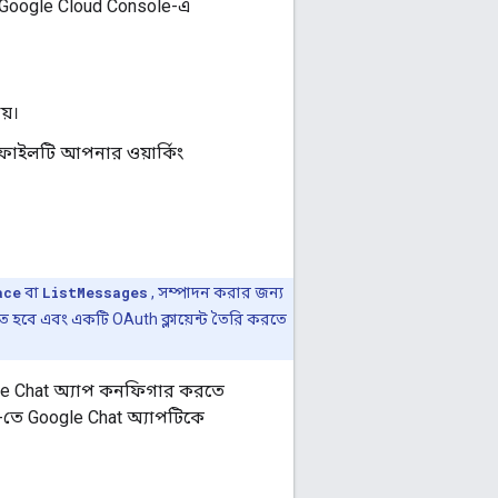
র Google Cloud Console-এ
য়।
ফাইলটি আপনার ওয়ার্কিং
ace
বা
ListMessages
, সম্পাদন করার জন্য
হবে এবং একটি OAuth ক্লায়েন্ট তৈরি করতে
e Chat অ্যাপ কনফিগার করতে
I-তে Google Chat অ্যাপটিকে