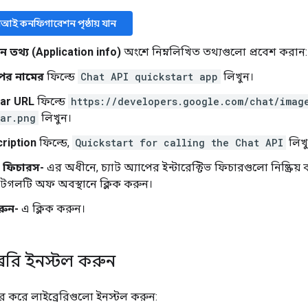
িআই কনফিগারেশন পৃষ্ঠায় যান
শন তথ্য (Application info)
অংশে নিম্নলিখিত তথ্যগুলো প্রবেশ করান:
পের নামের
ফিল্ডে
Chat API quickstart app
লিখুন।
ar URL
ফিল্ডে
https://developers.google.com/chat/imag
ar.png
লিখুন।
ription
ফিল্ডে,
Quickstart for calling the Chat API
লিখু
িভ ফিচারস-
এর অধীনে, চ্যাট অ্যাপের ইন্টারেক্টিভ ফিচারগুলো নিষ্ক্রিয
টগলটি অফ অবস্থানে ক্লিক করুন।
রুন-
এ ক্লিক করুন।
ইব্রেরি ইনস্টল করুন
র করে লাইব্রেরিগুলো ইনস্টল করুন: