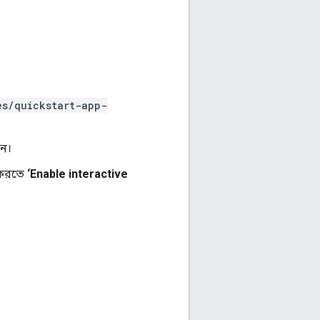
es/quickstart-app-
ন।
় করতে
‘Enable interactive