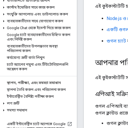
বার্তাগুলিতে প্রতিক্রিয়া জানান
এই কুইকস্টার্টটি
কাস্টম ইমোজির সাথে কাজ করুন
সংযুক্তি আপলোড এবং ডাউনলোড করুন
Node.js ও
ব্যবহারকারীদের সাথে যোগাযোগ করুন
Google Chat থেকে ইভেন্ট নিয়ে কাজ করুন
একটি গুগল 
Google চ্যাট ব্যবহারকারীদের চিহ্নিত করুন
এবং নির্দিষ্ট করুন
গুগল চ্যাট
ব্যবহারকারীদের উপলব্ধতার অবস্থা
পরিচালনা করুন
কর্মযোগ্য ত্রুটি বার্তা লিখুন
আপনার পর
চ্যাট অ্যাপের নমুনা এবং টিউটোরিয়ালগুলি
অন্বেষণ করুন
এই কুইকস্টার্টট
স্থাপন
,
পরীক্ষা
,
এবং সমস্যা সমাধান
স্থাপনা তৈরি করুন এবং পরিচালনা করুন
এপিআই সক্রি
ইন্টারেক্টিভ বৈশিষ্ট্য পরীক্ষা করুন
লগ ত্রুটি
গুগল এপিআই ব্য
সমস্যা সমাধান
গুগল ক্লাউড প্র
গুগল ক্লাউ
একটি ইন্টারেক্টিভ চ্যাট অ্যাপকে Google