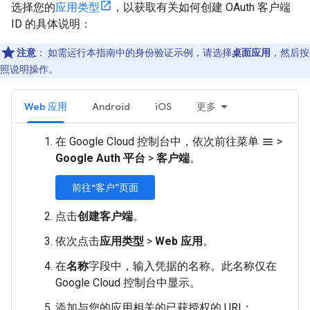
选择您的
应用类型
，以获取有关如何创建 OAuth 客户端
ID 的具体说明：
注意
：
如需运行本指南中的身份验证示例，请选择
桌面应用
，然后按
照说明操作。
Web 应用
Android
iOS
更多
在 Google Cloud 控制台中，依次前往菜单
>
menu
Google Auth 平台
>
客户端
。
前往“客户”页面
点击
创建客户端
。
依次点击
应用类型
>
Web 应用
。
在
名称
字段中，输入凭据的名称。此名称仅在
Google Cloud 控制台中显示。
添加与您的应用相关的已获授权的 URI：