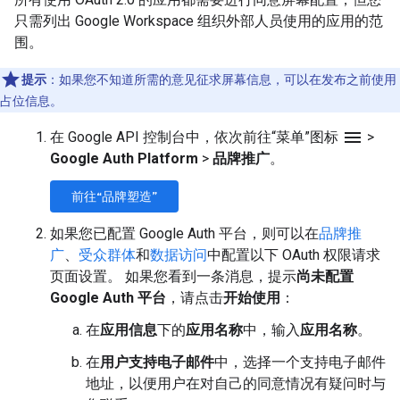
只需列出 Google Workspace 组织外部人员使用的应用的范
围。
提示
：如果您不知道所需的意见征求屏幕信息，可以在发布之前使用
占位信息。
menu
在 Google API 控制台中，依次前往“菜单”图标
>
Google Auth Platform
>
品牌推广
。
前往“品牌塑造”
如果您已配置 Google Auth 平台，则可以在
品牌推
广
、
受众群体
和
数据访问
中配置以下 OAuth 权限请求
页面设置。 如果您看到一条消息，提示
尚未配置
Google Auth 平台
，请点击
开始使用
：
在
应用信息
下的
应用名称
中，输入
应用名称
。
在
用户支持电子邮件
中，选择一个支持电子邮件
地址，以便用户在对自己的同意情况有疑问时与