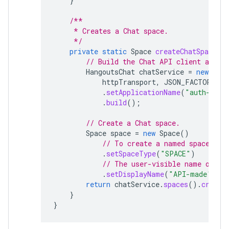
}
/**
     * Creates a Chat space.
     */
private
static
Space
createChatSpace
(
C
// Build the Chat API client and a
HangoutsChat
chatService
=
new
Hang
httpTransport
,
JSON_FACTORY
,
u
.
setApplicationName
(
"auth-samp
.
build
();
// Create a Chat space.
Space
space
=
new
Space
()
// To create a named space, se
.
setSpaceType
(
"SPACE"
)
// The user-visible name of th
.
setDisplayName
(
"API-made"
);
return
chatService
.
spaces
().
create
}
}