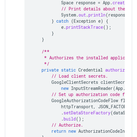
Space
response
=
App
.
createChat
// Print details about the cre
System
.
out
.
println
(
response
);
}
catch
(
Exception
e
)
{
e
.
printStackTrace
();
}
}
/**
     * Authorizes the installed applicatio
     */
private
static
Credential
authorize
()
// Load client secrets.
GoogleClientSecrets
clientSecrets
new
InputStreamReader
(
App
.
clas
// Set up authorization code flow.
GoogleAuthorizationCodeFlow
flow
=
httpTransport
,
JSON_FACTORY
,
c
.
setDataStoreFactory
(
dataStore
.
build
();
// Authorize.
return
new
AuthorizationCodeInstall