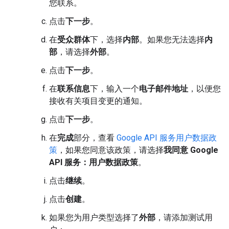
您联系。
点击
下一步
。
在
受众群体
下，选择
内部
。如果您无法选择
内
部
，请选择
外部
。
点击
下一步
。
在
联系信息
下，输入一个
电子邮件地址
，以便您
接收有关项目变更的通知。
点击
下一步
。
在
完成
部分，查看
Google API 服务用户数据政
策
，如果您同意该政策，请选择
我同意 Google
API 服务：用户数据政策
。
点击
继续
。
点击
创建
。
如果您为用户类型选择了
外部
，请添加测试用