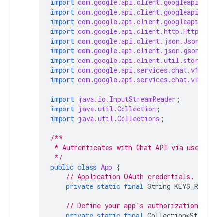
import
com.google.api.client.googleapis.au
import
com.google.api.client.googleapis.au
import
com.google.api.client.googleapis.ja
import
com.google.api.client.http.HttpTran
import
com.google.api.client.json.JsonFact
import
com.google.api.client.json.gson.Gso
import
com.google.api.client.util.store.Fi
import
com.google.api.services.chat.v1.Han
import
com.google.api.services.chat.v1.mod
import
java.io.InputStreamReader
;
import
java.util.Collection
;
import
java.util.Collections
;
/**
 * Authenticates with Chat API via user cr
 */
public
class
App
{
// Application OAuth credentials.
private
static
final
String
KEYS_RESOU
// Define your app's authorization sco
private
static
final
Collection<String>