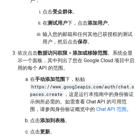
户：
点击
受众群体
。
在
测试用户
下，点击
添加用户
。
输入您的邮箱和任何其他已获授权的测试
用户，然后点击
保存
。
依次点击
数据访问权限
>
添加或移除范围
。系统会显
示一个面板，其中列出了您在 Google Cloud 项目中启
用的每个 API 的范围。
在
手动添加范围
下，粘贴
https://www.googleapis.com/auth/chat.s
paces.create
，这是运行本指南中的身份验证
示例所必需的。如需查看 Chat API 的可用范
围，请参阅身份验证概览中的
Chat API 范围
。
点击
添加到表格
。
点击
更新
。