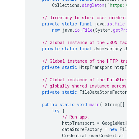
Collections
.
singleton
(
"https://www
// Directory to store user credentials.
private
static
final
java
.
io
.
File
DATA
new
java
.
io
.
File
(
System
.
getPropert
// Global instance of the JSON factory
private
static
final
JsonFactory
JSON_
// Global instance of the HTTP transpo
private
static
HttpTransport
httpTrans
// Global instance of the DataStoreFac
// globally shared instance across your
private
static
FileDataStoreFactory
da
public
static
void
main
(
String
[]
args
try
{
// Run app.
httpTransport
=
GoogleNetHttpT
dataStoreFactory
=
new
FileDat
Credential
userCredential
=
aut