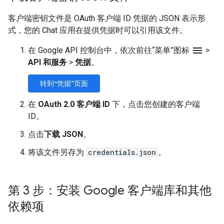
客户端密钥文件是 OAuth 客户端 ID 凭据的 JSON 表示形
式，您的 Chat 应用在提供凭据时可以引用该文件。
menu
在 Google API 控制台中，依次前往“菜单”图标
>
API 和服务
>
凭据
。
转到“凭据”页面
在
OAuth 2.0 客户端 ID
下，点击您创建的客户端
ID。
点击
下载 JSON
。
将该文件另存为
credentials.json
。
第 3 步：安装 Google 客户端库和其他
依赖项