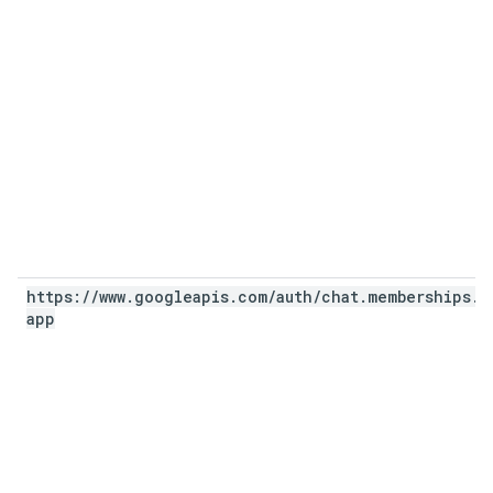
https:
/
/
www
.
googleapis
.
com
/
auth
/
chat
.
memberships
.
app