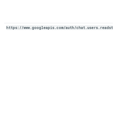
https:
/
/
www
.
googleapis
.
com
/
auth
/
chat
.
users
.
readsta