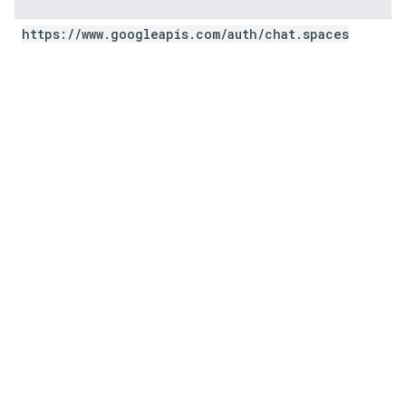
https:
/
/
www
.
googleapis
.
com
/
auth
/
chat
.
spaces