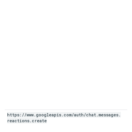
https:
/
/
www
.
googleapis
.
com
/
auth
/
chat
.
messages
.
reactions
.
create