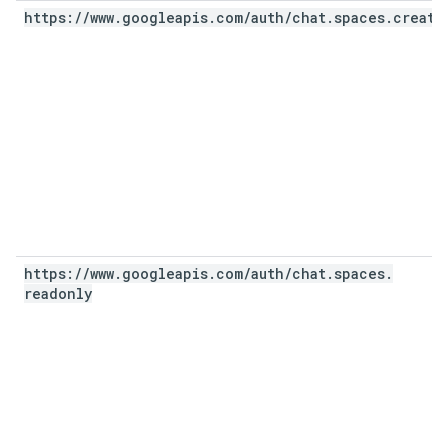
https:
/
/
www
.
googleapis
.
com
/
auth
/
chat
.
spaces
.
create
https:
/
/
www
.
googleapis
.
com
/
auth
/
chat
.
spaces
.
readonly