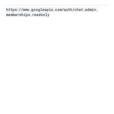
https:
/
/
www
.
googleapis
.
com
/
auth
/
chat
.
admin
.
memberships
.
readonly