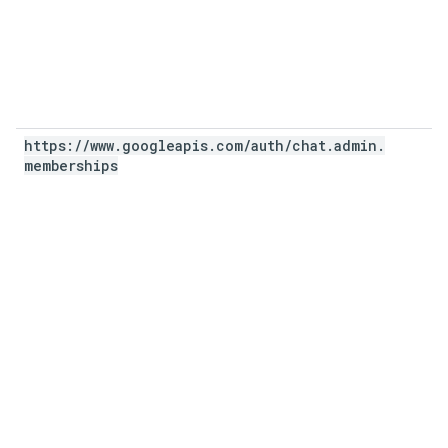
https:
/
/
www
.
googleapis
.
com
/
auth
/
chat
.
admin
.
memberships