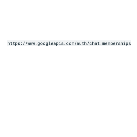
https:
/
/
www
.
googleapis
.
com
/
auth
/
chat
.
memberships