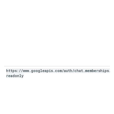
https:
/
/
www
.
googleapis
.
com
/
auth
/
chat
.
memberships
.
readonly