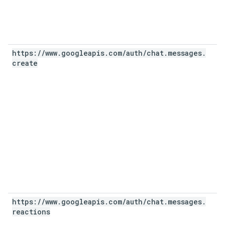
https:
/
/
www
.
googleapis
.
com
/
auth
/
chat
.
messages
.
create
https:
/
/
www
.
googleapis
.
com
/
auth
/
chat
.
messages
.
reactions