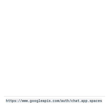
https:
/
/
www
.
googleapis
.
com
/
auth
/
chat
.
app
.
spaces