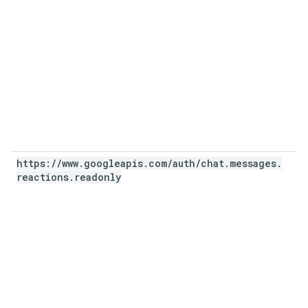
https:
/
/
www
.
googleapis
.
com
/
auth
/
chat
.
messages
.
reactions
.
readonly