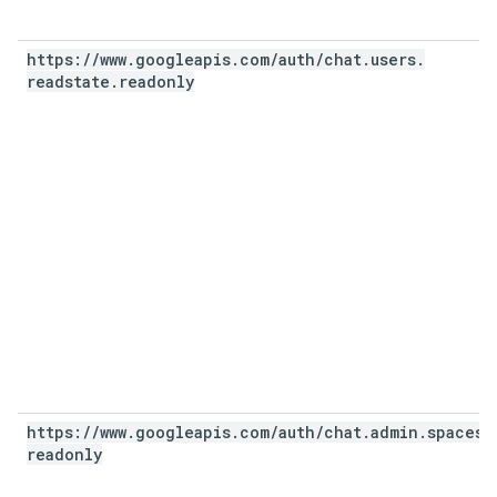
https:
/
/
www
.
googleapis
.
com
/
auth
/
chat
.
users
.
readstate
.
readonly
https:
/
/
www
.
googleapis
.
com
/
auth
/
chat
.
admin
.
spaces
.
readonly