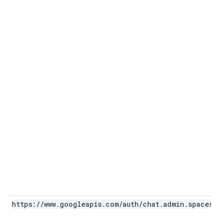
https:
/
/
www
.
googleapis
.
com
/
auth
/
chat
.
admin
.
spaces