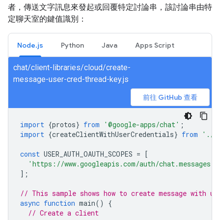
者，傳送文字訊息來發起或回覆特定討論串，該討論串由特
定聊天室的鍵值識別：
Node.js
Python
Java
Apps Script
chat/client-libraries/cloud/create-
message-user-cred-thread-key.js
前往 GitHub 查看
import
{
protos
}
from
'@google-apps/chat'
;
import
{
createClientWithUserCredentials
}
from
'./a
const
USER_AUTH_OAUTH_SCOPES
=
[
'https://www.googleapis.com/auth/chat.messages.c
];
// This sample shows how to create message with us
async
function
main
()
{
// Create a client