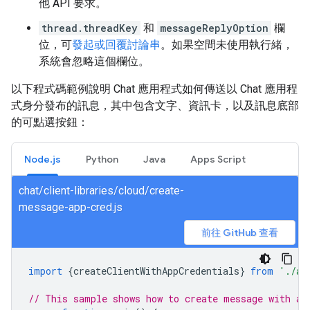
他 API 要求。
thread.threadKey
和
messageReplyOption
欄
位，可
發起或回覆討論串
。如果空間未使用執行緒，
系統會忽略這個欄位。
以下程式碼範例說明 Chat 應用程式如何傳送以 Chat 應用程
式身分發布的訊息，其中包含文字、資訊卡，以及訊息底部
的可點選按鈕：
Node.js
Python
Java
Apps Script
chat/client-libraries/cloud/create-
message-app-cred.js
前往 GitHub 查看
import
{
createClientWithAppCredentials
}
from
'./au
// This sample shows how to create message with ap