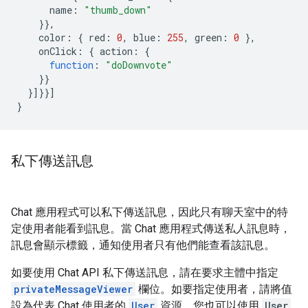
name
:
"thumb_down"
}},
color
:
{
red
:
0
,
blue
:
255
,
green
:
0
},
onClick
:
{
action
:
{
function
:
"doDownvote"
}}
}]}}]
}
私下傳送訊息
Chat 應用程式可以私下傳送訊息，因此只有聊天室中的特
定使用者能看到訊息。當 Chat 應用程式傳送私人訊息時，
訊息會顯示標籤，通知使用者只有他們能查看該訊息。
如要使用 Chat API 私下傳送訊息，請在要求主體中指定
privateMessageViewer
欄位。如要指定使用者，請將值
設為代表 Chat 使用者的
User
資源。您也可以使用
User