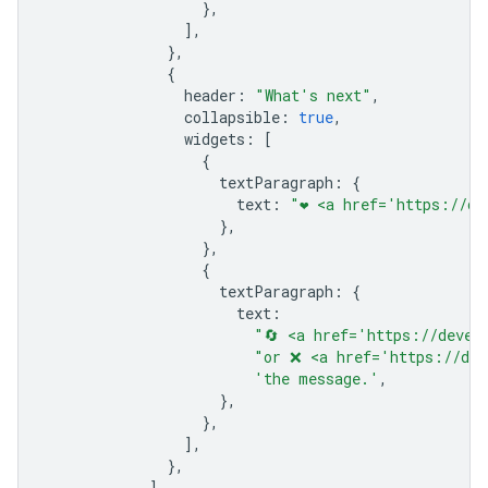
},
],
},
{
header
:
"What's next"
,
collapsible
:
true
,
widgets
:
[
{
textParagraph
:
{
text
:
"❤️ <a href='https://d
},
},
{
textParagraph
:
{
text
:
"🔄 <a href='https://devel
"or ❌ <a href='https://dev
'the message.'
,
},
},
],
},
],