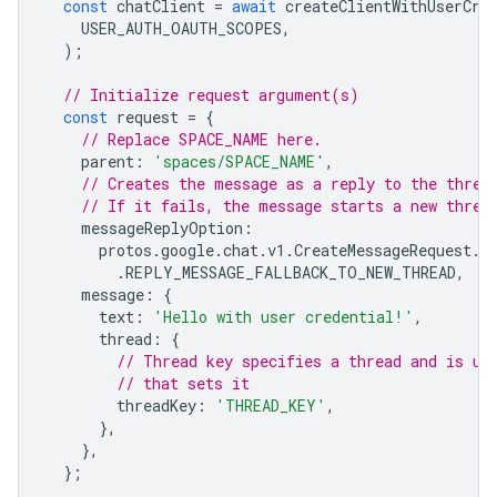
const
chatClient
=
await
createClientWithUserCre
USER_AUTH_OAUTH_SCOPES
,
);
// Initialize request argument(s)
const
request
=
{
// Replace SPACE_NAME here.
parent
:
'spaces/SPACE_NAME'
,
// Creates the message as a reply to the threa
// If it fails, the message starts a new threa
messageReplyOption
:
protos
.
google
.
chat
.
v1
.
CreateMessageRequest
.
M
.
REPLY_MESSAGE_FALLBACK_TO_NEW_THREAD
,
message
:
{
text
:
'Hello with user credential!'
,
thread
:
{
// Thread key specifies a thread and is un
// that sets it
threadKey
:
'THREAD_KEY'
,
},
},
};