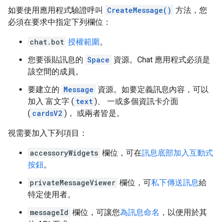
如要使用應用程式驗證呼叫
CreateMessage()
方法，您
必須在要求中指定下列欄位：
chat.bot
授權範圍
。
您要張貼訊息的
Space
資源。Chat 應用程式必須是
該空間的成員。
要建立的
Message
資源。如要定義訊息內容，可以
加入 富文字 (
text
)、 一或多個資訊卡介面
(
cardsV2
)， 或兩者皆是。
視需要加入下列項目：
accessoryWidgets
欄位，可在
訊息底部加入互動式
按鈕
。
privateMessageViewer
欄位，可
私下傳送訊息
給
特定使用者。
messageId
欄位，可讓您
為訊息命名
，以便用於其