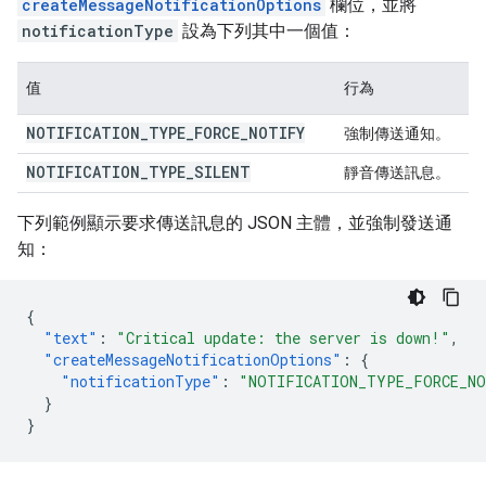
createMessageNotificationOptions
欄位，並將
notificationType
設為下列其中一個值：
值
行為
NOTIFICATION
_
TYPE
_
FORCE
_
NOTIFY
強制傳送通知。
NOTIFICATION
_
TYPE
_
SILENT
靜音傳送訊息。
下列範例顯示要求傳送訊息的 JSON 主體，並強制發送通
知：
{
"text"
:
"Critical update: the server is down!"
,
"createMessageNotificationOptions"
:
{
"notificationType"
:
"NOTIFICATION_TYPE_FORCE_N
}
}