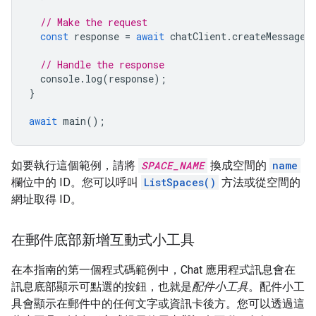
// Make the request
const
response
=
await
chatClient
.
createMessage
(
// Handle the response
console
.
log
(
response
);
}
await
main
();
如要執行這個範例，請將
SPACE_NAME
換成空間的
name
欄位中的 ID。您可以呼叫
ListSpaces()
方法或從空間的
網址取得 ID。
在郵件底部新增互動式小工具
在本指南的第一個程式碼範例中，Chat 應用程式訊息會在
訊息底部顯示可點選的按鈕，也就是
配件小工具
。配件小工
具會顯示在郵件中的任何文字或資訊卡後方。您可以透過這