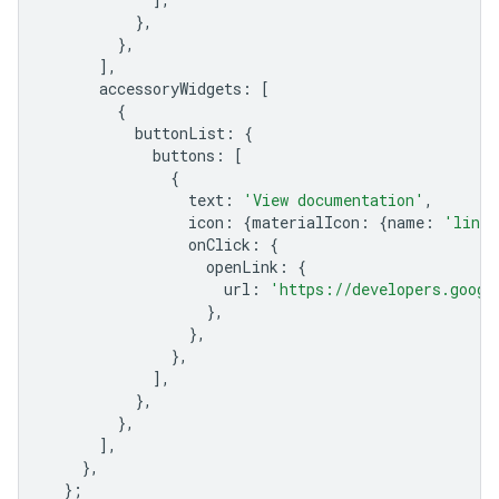
},
},
],
accessoryWidgets
:
[
{
buttonList
:
{
buttons
:
[
{
text
:
'View documentation'
,
icon
:
{
materialIcon
:
{
name
:
'link'
onClick
:
{
openLink
:
{
url
:
'https://developers.googl
},
},
},
],
},
},
],
},
};