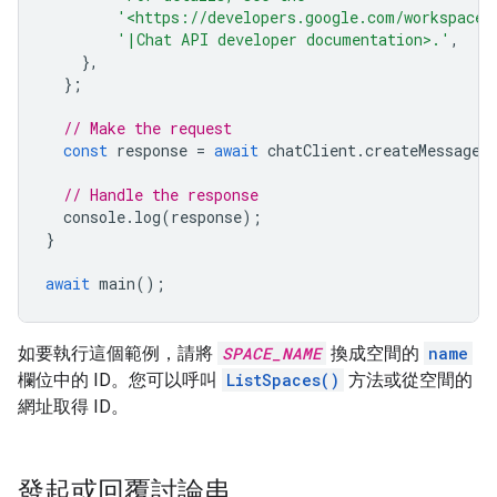
'<https://developers.google.com/workspace/
'|Chat API developer documentation>.'
,
},
};
// Make the request
const
response
=
await
chatClient
.
createMessage
(
// Handle the response
console
.
log
(
response
);
}
await
main
();
如要執行這個範例，請將
SPACE_NAME
換成空間的
name
欄位中的 ID。您可以呼叫
ListSpaces()
方法或從空間的
網址取得 ID。
發起或回覆討論串