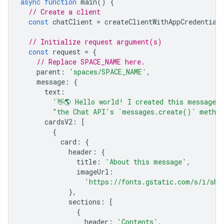
async
function
main
()
{
// Create a client
const
chatClient
=
createClientWithAppCredential
// Initialize request argument(s)
const
request
=
{
// Replace SPACE_NAME here.
parent
:
'spaces/SPACE_NAME'
,
message
:
{
text
:
'👋🌎 Hello world! I created this message 
"the Chat API's `messages.create()` metho
cardsV2
:
[
{
card
:
{
header
:
{
title
:
'About this message'
,
imageUrl
:
'https://fonts.gstatic.com/s/i/sho
},
sections
:
[
{
header
:
'Contents'
,