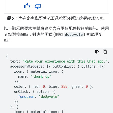
圖 5
：含有文字和配件小工具的即時通訊應用程式訊息。
以下顯示的要求主體會建立含有兩個配件按鈕的簡訊。使用
者點選按鈕時，對應的函式 (例如
doUpvote
) 會處理互
動：
{
text
:
"Rate your experience with this Chat app."
,
accessoryWidgets
:
[{
buttonList
:
{
buttons
:
[{
icon
:
{
material_icon
:
{
name
:
"thumb_up"
}},
color
:
{
red
:
0
,
blue
:
255
,
green
:
0
},
onClick
:
{
action
:
{
function
:
"doUpvote"
}}
},
{
icon
:
{
material_icon
:
{