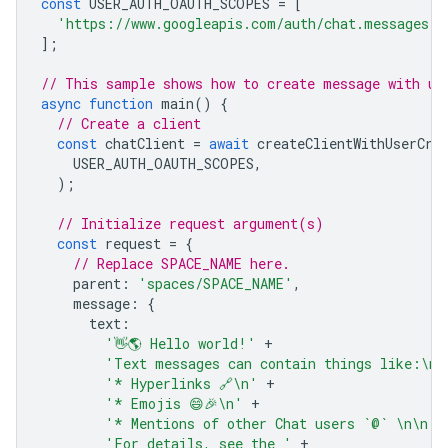
const
USER_AUTH_OAUTH_SCOPES
=
[
'https://www.googleapis.com/auth/chat.messages.c
];
// This sample shows how to create message with us
async
function
main
()
{
// Create a client
const
chatClient
=
await
createClientWithUserCre
USER_AUTH_OAUTH_SCOPES
,
);
// Initialize request argument(s)
const
request
=
{
// Replace SPACE_NAME here.
parent
:
'spaces/SPACE_NAME'
,
message
:
{
text
:
'👋🌎 Hello world!'
+
'Text messages can contain things like:\n\
'* Hyperlinks 🔗\n'
+
'* Emojis 😄🎉\n'
+
'* Mentions of other Chat users `@` \n\n'
'For details, see the '
+