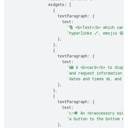
widgets
:
[
{
textParagraph
:
{
text
:
'🔡 <b>Text</b> which can 
'hyperlinks 🔗, emojis 😄🎉
},
},
{
textParagraph
:
{
text
:
'🖼️ A <b>card</b> to displ
'and request information s
'dates and times 📅, and se
},
},
{
textParagraph
:
{
text
:
'👉🔘 An <b>accessory widg
'a button to the bottom of
},