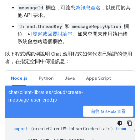
messageId
欄位，可讓您
為訊息命名
，以便用於其
他 API 要求。
thread.threadKey
和
messageReplyOption
欄
位，可
發起或回覆討論串
。如果空間未使用執行緒，
系統會忽略這個欄位。
以下程式碼範例說明 Chat 應用程式如何代表已驗證的使用
者，在指定空間中傳送訊息：
Node.js
Python
Java
Apps Script
chat/client-libraries/cloud/create-
message-user-cred.js
前往 GitHub 查看
import
{
createClientWithUserCredentials
}
from
'./a