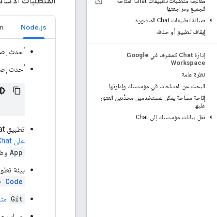
المتطلبات الأسا
معالجة متطلبات تطبيقات Chat المتاحة
للجميع ومراجعتها
صيانة تطبيقات Chat المنشورة
n
Node.js
إيقاف تطبيق أو حذفه
أحدث إص
إدارة Chat كمشرف في Google
Workspace
أحدث إصد
نظرة عامة
البحث عن المساحات في مؤسستك وإدارتها
إتاحة مساحة يمكن لمستخدمين محدَّدين العثور
عليها
نقل بيانات مؤسستك إلى Chat
تطبيق Chat عبر HTTP تم إعداده للمراسلة يمكنك اتّباع الأقسام
على Google Chat
App
وض
بيئة تطوير متكاملة (IDE) تم إعدادها في بي
o Code
Git
مثب
حساب ع