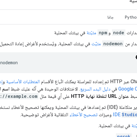
سية
Pytho
جافا
دارات
node
و
npm
مثبّتة
في بيئتك المحلية
ار من
nodemon
مثبَّت
في بيئتك المحلية، ويُستخدم لأغراض إعادة التحميل ا
nodemon
المتطلبات الأساسية
و
إع
في
دليل البدء السريع
. الاختلافات الوحيدة هي أنّه عليك ضبط
اسم ا
بط
عنوان URL لنقطة نهاية HTTP
على أي قيمة مثل
://example.com
ئتك المحلية ويمكنها تصحيح الأخطاء نستخدم في هذا الدليل
Studi
IDE
وميزات
تصحيح الأخطاء
التلقائية لأغراض توضيحية.
ّتة
في بيئتك المحلية.
لى
ngrok