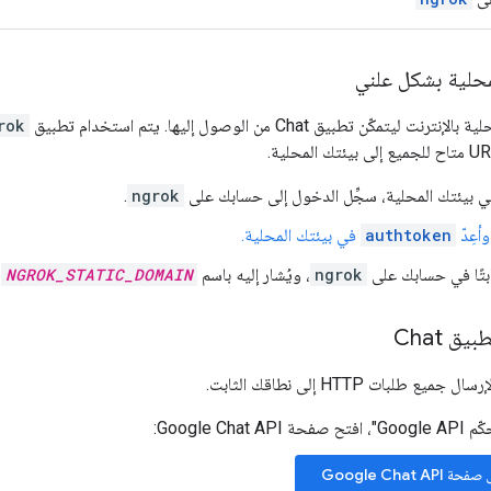
محلية بشكل علني
مكّن تطبيق Chat من الوصول إليها. يتم استخدام تطبيق
rok
 بيئتك المحلية، سجِّل الدخول إلى حسابك على
ngrok
.
أعِدّ
authtoken
في بيئتك المحلية.
ابتًا في حسابك على
ngrok
، ويُشار إليه باسم
NGROK_STATIC_DOMAIN
ف
ق Chat
Google Chat :
Google Chat API