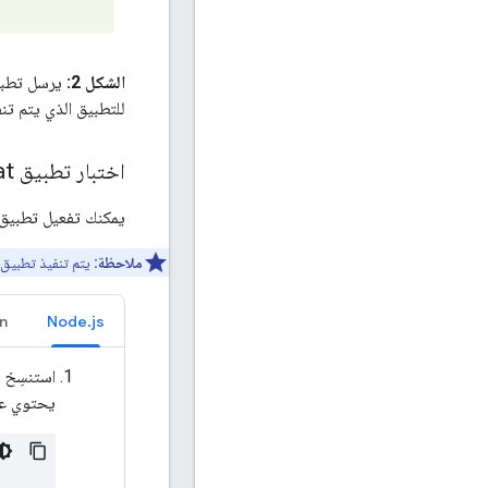
الشكل 2:
يرسل تطبيق Chat جميع طلبات HTTP إلى النطاق الث
للتطبيق الذي يتم تنف
اختبار تطبيق Chat
يمكنك تفعيل تطبيق Chat وتكوينه واختباره وتصحيح أخطائه وإعادة تحميله تلقائيًا على جه
ملاحظة:
يتم تنفيذ تطبيق Chat باستخدام
n
Node.js
استنسِخ
يحتوي على