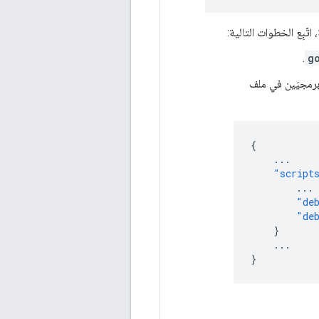
اتّبِع الخطوات التالية:
.
g
برمجيَين في ملف
{
...
"script
...
"de
"de
}
...
}