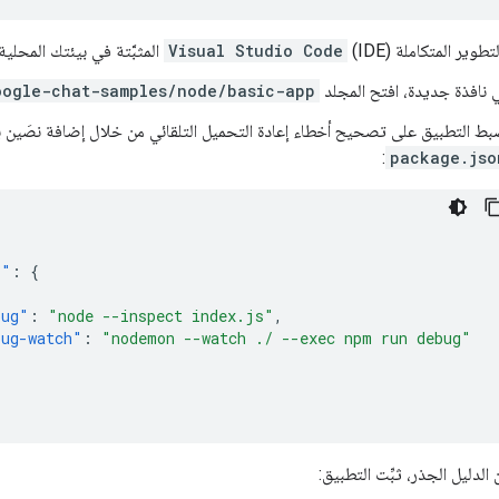
طوير المتكاملة (IDE)
Visual Studio Code
المثبَّتة في بيئتك المحلية، 
 نافذة جديدة، افتح المجلد
oogle-chat-samples/node/basic-app
بط التطبيق على تصحيح أخطاء إعادة التحميل التلقائي من خلال إضافة نصَين 
:
package.jso
s"
:
{
bug"
:
"node --inspect index.js"
,
bug-watch"
:
"nodemon --watch ./ --exec npm run debug"
 الدليل الجذر، ثبِّت التطبيق: