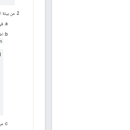
من بيئة الت
في
اض
n
من