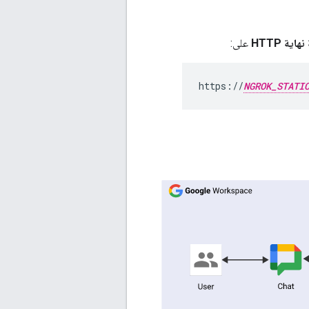
على:
https://
NGROK_STATI