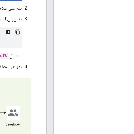
انقر على علام
انتقِل إلى
المي
استبدِل
AIN
انقر على
حفظ