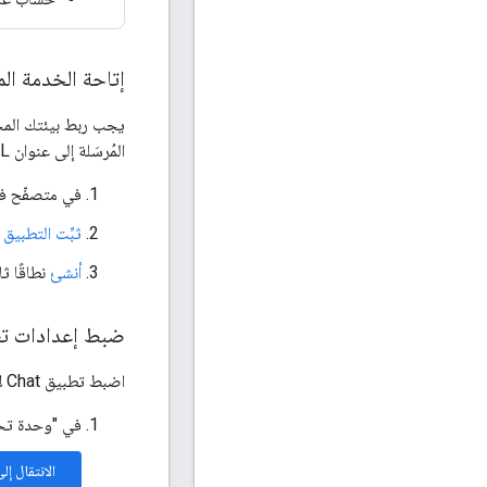
إتاحة الخدمة ال
يجب ربط بيئتك المحلية بالإنترنت ليت
المُرسَلة إلى عنوان URL متاح للجميع إلى بيئتك المحلية.
في متصفّح في
ثبِّت التطبيق و
أنشئ
نطاقًا ث
ضبط إعدادات تطبي
اضبط تطبيق Chat لإرسال جميع طلبات HTTP إلى نطاقك الثابت.
في "وحدة تحكّم Google API"، افتح صفحة API
الانتقال إلى صفحة 