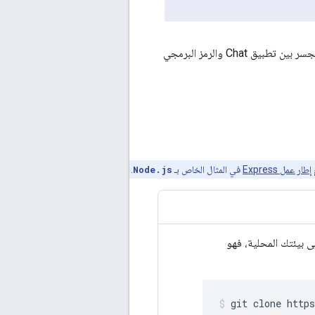
العامة كجسر بين تطبيق Chat والرمز البرمجي
إطار عمل Express
في المثال الخاص بـ
Node.js
.
GitHub إلى بيئتك المحلية، فهو
git
clone
http