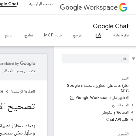
الصفحة الرئيسية
gle Chat
Workspace
Google Chat
نظرة عامة
الأدلة
المرجع
خادم MCP
نماذج
الدعم
تتضمّن بعض الأخطاء.
البدء
نظرة عامة على التطوير باستخدام Google
Chat
الصفحة الرئيسية
ce
التطوير على Google Workspace
تصحيح الأخطاء
البدء السريع
المصادقة والتفويض
طلب Chat API
وحلّها. يمكن تصحيح أخطاء تطبيقات Chat بطرق مختلفة حسب بني
تَصْميم