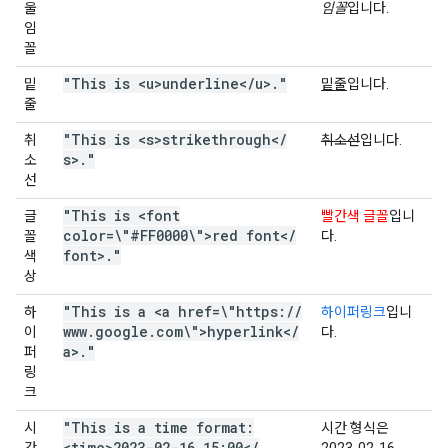
울
임꼴
입니다.
임
꼴
"This is <u>underline<
/
u>
.
"
밑
밑줄
입니다.
줄
"This is <s>strikethrough<
/
취
취소선
입니다.
s>
.
"
소
선
"This is <font
글
빨간색 글꼴
입니
color=\"#FF0000\">red font<
/
꼴
다.
font>
.
"
색
상
"This is a <a href=\"https:
/
/
하
하이퍼링크
입니
www
.
google
.
com\">hyperlink<
/
이
다.
a>
.
"
퍼
링
크
"This is a time format:
시
시간 형식은
<time>2023-02-16 15:00<
/
간
2023-02-16