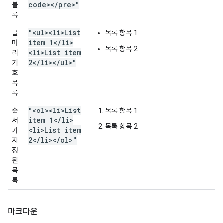
code><
/
pre>"
블
록
"<ul><li>List
글
목록 항목 1
item 1<
/
li>
머
목록 항목 2
<li>List item
리
2<
/
li><
/
ul>"
기
호
목
록
"<ol><li>List
순
목록 항목 1
item 1<
/
li>
서
목록 항목 2
<li>List item
가
2<
/
li><
/
ol>"
지
정
된
목
록
마크다운