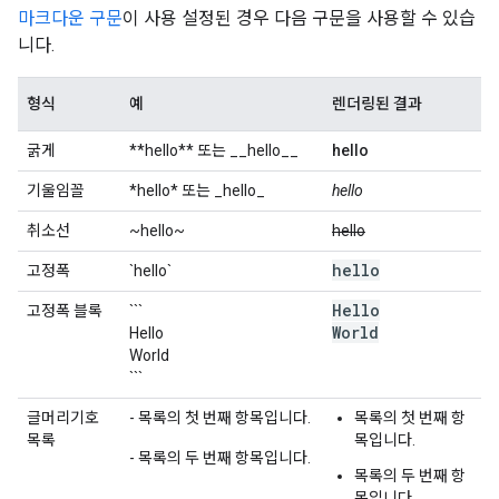
마크다운 구문
이 사용 설정된 경우 다음 구문을 사용할 수 있습
니다.
형식
예
렌더링된 결과
굵게
**hello** 또는 __hello__
hello
기울임꼴
*hello* 또는 _hello_
hello
취소선
~hello~
hello
hello
고정폭
`hello`
Hello
고정폭 블록
```
World
Hello
World
```
글머리기호
- 목록의 첫 번째 항목입니다.
목록의 첫 번째 항
목록
목입니다.
- 목록의 두 번째 항목입니다.
목록의 두 번째 항
목입니다.