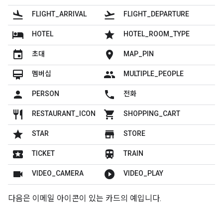
flight_land
flight_takeoff
FLIGHT_ARRIVAL
FLIGHT_DEPARTURE
hotel
grade
HOTEL
HOTEL_ROOM_TYPE
insert_invitation
location_on
초대
MAP_PIN
card_membership
people
멤버십
MULTIPLE_PEOPLE
person
local_phone
PERSON
전화
restaurant
shopping_cart
RESTAURANT_ICON
SHOPPING_CART
grade
store
STAR
STORE
local_play
train
TICKET
TRAIN
videocam
play_circle_filled
VIDEO_CAMERA
VIDEO_PLAY
다음은 이메일 아이콘이 있는 카드의 예입니다.