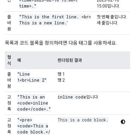
time>
.
"
15:00
입니다.
"This is the first line
.
<br>
줄
첫 번째 줄입니다.
This is a new line
.
바
'
새 줄입니다.
꿈
목록과 코드 블록을 정의하려면 다음 태그를 사용하세요.
형
예
렌더링된 결과
식
"Line
줄
행 1
1<br>Line 2"
바
행 2
꿈
"This is an
inline code
고
입니다.
<code>inline
정
code<
/
code>
.
"
폭
"<pre>
This is a code block.
고
<code>This a
정
code block
.
<
/
폭