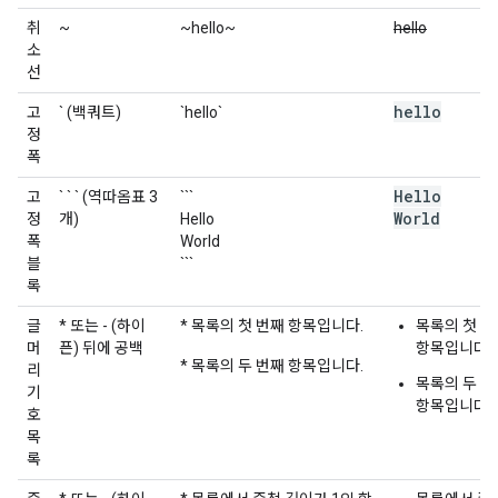
취
~
~hello~
hello
소
선
hello
고
` (백쿼트)
`hello`
정
폭
Hello
고
` ` ` (역따옴표 3
```
World
정
개)
Hello
폭
World
블
```
록
글
* 또는 - (하이
* 목록의 첫 번째 항목입니다.
목록의 첫 번
머
픈) 뒤에 공백
항목입니다.
* 목록의 두 번째 항목입니다.
리
목록의 두 번
기
항목입니다.
호
목
록