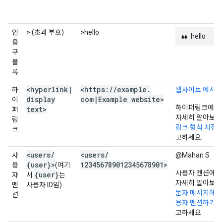
인
> (초과 부호)
>hello
hello
용
구
블
록
<hyperlink
|
<https:
/
/
example
.
하
웹사이트 예시
display
com
|
Example website>
이
하이퍼링크에 
text>
퍼
자세히 알아보
링
링크 형식 지정
을
크
고하세요.
<users
/
<users
/
사
@Mahan S
{user}>
123456789012345678901>
용
(여기
사용자 멘션에 
{user}
자
서
는
자세히 알아보
멘
사용자 ID임)
문자 메시지에서
션
용자 멘션하기
를
고하세요.