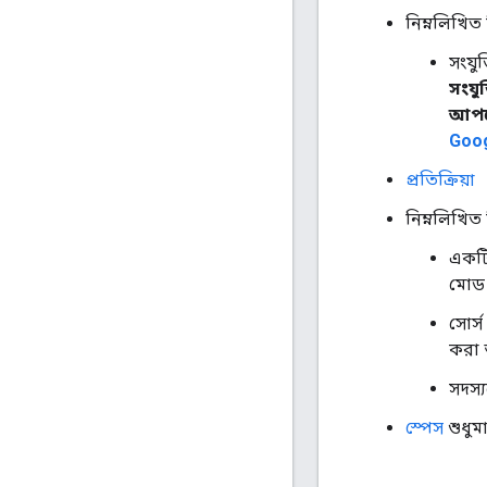
নিম্নলিখিত
সংযু
সংযু
আপলো
Goog
প্রতিক্রিয়া
নিম্নলিখিত
একটি
মোড 
সোর্স
করা 
সদস্
স্পেস
শুধুমা