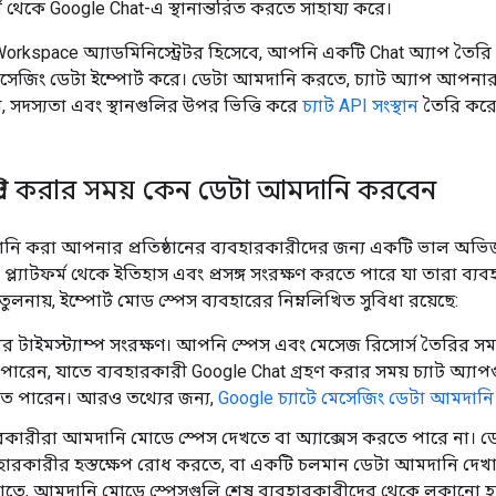
র্ম থেকে Google Chat-এ স্থানান্তরিত করতে সাহায্য করে।
kspace অ্যাডমিনিস্ট্রেটর হিসেবে, আপনি একটি Chat অ্যাপ তৈরি 
মেসেজিং ডেটা ইম্পোর্ট করে। ডেটা আমদানি করতে, চ্যাট অ্যাপ আপনার প্র
িয়া, সদস্যতা এবং স্থানগুলির উপর ভিত্তি করে
চ্যাট API সংস্থান
তৈরি করে
গ্রেট করার সময় কেন ডেটা আমদানি করবেন
ানি করা আপনার প্রতিষ্ঠানের ব্যবহারকারীদের জন্য একটি ভাল অভিজ
 প্ল্যাটফর্ম থেকে ইতিহাস এবং প্রসঙ্গ সংরক্ষণ করতে পারে যা তারা ব্যব
লনায়, ইম্পোর্ট মোড স্পেস ব্যবহারের নিম্নলিখিত সুবিধা রয়েছে:
র টাইমস্ট্যাম্প সংরক্ষণ। আপনি স্পেস এবং মেসেজ রিসোর্স তৈরির স
ারেন, যাতে ব্যবহারকারী Google Chat গ্রহণ করার সময় চ্যাট অ্যাপ
তে পারেন। আরও তথ্যের জন্য,
Google চ্যাটে মেসেজিং ডেটা আমদানি
রকারীরা আমদানি মোডে স্পেস দেখতে বা অ্যাক্সেস করতে পারে না। ড
যবহারকারীর হস্তক্ষেপ রোধ করতে, বা একটি চলমান ডেটা আমদানি দেখা
 এড়াতে, আমদানি মোডে স্পেসগুলি শেষ ব্যবহারকারীদের থেকে লুকানো 