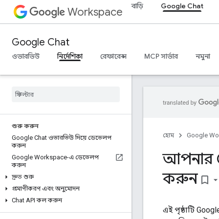
বাড়ি
Google Chat
Workspace
Google Chat
ওভারভিউ
নির্দেশিকা
রেফারেন্স
MCP সার্ভার
নমুনা
শুরু করুন
হোম
Google Wo
Google Chat ওভারভিউ দিয়ে ডেভেলপ
করুন
আপনার Go
Google Workspace-এ ডেভেলপ
করুন
করুন
দ্রুত শুরু
bookmark_border
প্রমাণীকরণ এবং অনুমোদন
Chat API কল করুন
এই পৃষ্ঠাটি Goog