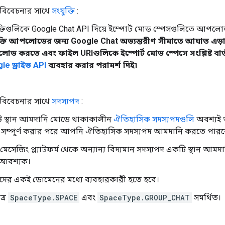
 বিবেচনার সাথে
সংযুক্তি
:
ক্তিগুলিকে Google Chat API দিয়ে ইম্পোর্ট মোড স্পেসগুলিতে আপল
ক্তি আপলোডের জন্য Google Chat অভ্যন্তরীণ সীমাতে আঘাত এড়া
ড করতে এবং ফাইল URIগুলিকে ইম্পোর্ট মোড স্পেসে সংশ্লিষ্ট বার্ত
le ড্রাইভ API
ব্যবহার করার পরামর্শ দিই৷
 বিবেচনার সাথে
সদস্যপদ
:
 স্থান আমদানি মোডে থাকাকালীন
ঐতিহাসিক সদস্যপদগুলি
অবশ্যই 
সম্পূর্ণ করার পরে আপনি ঐতিহাসিক সদস্যপদ আমদানি করতে পারব
 মেসেজিং প্ল্যাটফর্ম থেকে অন্যান্য বিদ্যমান সদস্যপদ একটি স্থান আম
আবশ্যক।
যদের একই ডোমেনের মধ্যে ব্যবহারকারী হতে হবে।
ত্র
SpaceType.SPACE
এবং
SpaceType.GROUP_CHAT
সমর্থিত।