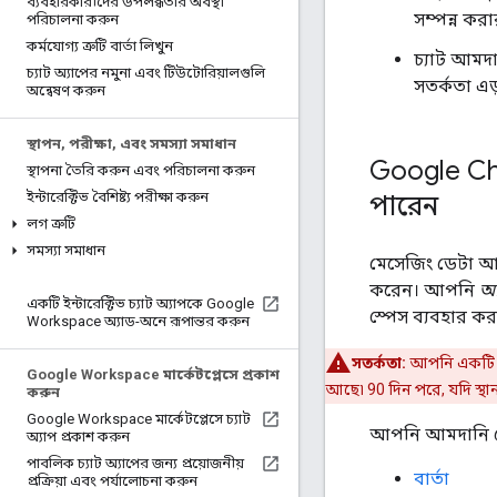
ব্যবহারকারীদের উপলব্ধতার অবস্থা
সম্পন্ন ক
পরিচালনা করুন
কর্মযোগ্য ত্রুটি বার্তা লিখুন
চ্যাট আমদান
চ্যাট অ্যাপের নমুনা এবং টিউটোরিয়ালগুলি
সতর্কতা এড
অন্বেষণ করুন
স্থাপন
,
পরীক্ষা
,
এবং সমস্যা সমাধান
Google Ch
স্থাপনা তৈরি করুন এবং পরিচালনা করুন
ইন্টারেক্টিভ বৈশিষ্ট্য পরীক্ষা করুন
পারেন
লগ ত্রুটি
সমস্যা সমাধান
মেসেজিং ডেটা আম
করেন। আপনি
আ
একটি ইন্টারেক্টিভ চ্যাট অ্যাপকে Google
স্পেস ব্যবহার ক
Workspace অ্যাড-অনে রূপান্তর করুন
সতর্কতা:
আপনি একটি ইম্
Google Workspace মার্কেটপ্লেসে প্রকাশ
আছে৷ 90 দিন পরে, যদি স্থা
করুন
Google Workspace মার্কেটপ্লেসে চ্যাট
আপনি আমদানি মোড
অ্যাপ প্রকাশ করুন
পাবলিক চ্যাট অ্যাপের জন্য প্রয়োজনীয়
বার্তা
প্রক্রিয়া এবং পর্যালোচনা করুন