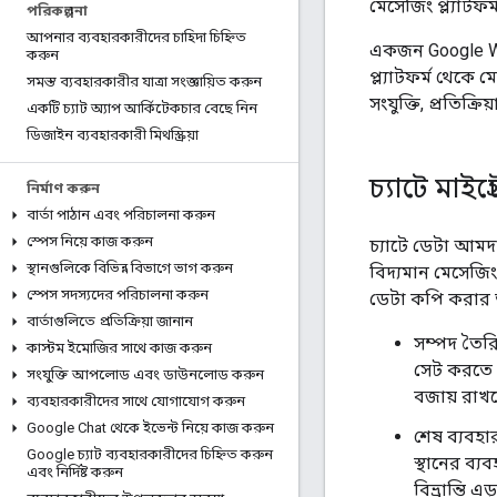
মেসেজিং প্ল্যাটফ
পরিকল্পনা
আপনার ব্যবহারকারীদের চাহিদা চিহ্নিত
একজন Google Wor
করুন
প্ল্যাটফর্ম থেকে 
সমস্ত ব্যবহারকারীর যাত্রা সংজ্ঞায়িত করুন
সংযুক্তি, প্রতিক্র
একটি চ্যাট অ্যাপ আর্কিটেকচার বেছে নিন
ডিজাইন ব্যবহারকারী মিথস্ক্রিয়া
চ্যাটে মাই
নির্মাণ করুন
বার্তা পাঠান এবং পরিচালনা করুন
স্পেস নিয়ে কাজ করুন
চ্যাটে ডেটা আমদ
স্থানগুলিকে বিভিন্ন বিভাগে ভাগ করুন
বিদ্যমান মেসেজিং
স্পেস সদস্যদের পরিচালনা করুন
ডেটা কপি করার তু
বার্তাগুলিতে প্রতিক্রিয়া জানান
সম্পদ তৈরি
কাস্টম ইমোজির সাথে কাজ করুন
সেট করতে প
সংযুক্তি আপলোড এবং ডাউনলোড করুন
বজায় রাখ
ব্যবহারকারীদের সাথে যোগাযোগ করুন
Google Chat থেকে ইভেন্ট নিয়ে কাজ করুন
শেষ ব্যবহা
Google চ্যাট ব্যবহারকারীদের চিহ্নিত করুন
স্থানের ব্
এবং নির্দিষ্ট করুন
বিভ্রান্তি