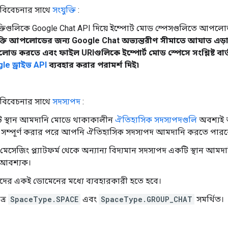
 বিবেচনার সাথে
সংযুক্তি
:
ক্তিগুলিকে Google Chat API দিয়ে ইম্পোর্ট মোড স্পেসগুলিতে আপল
ক্তি আপলোডের জন্য Google Chat অভ্যন্তরীণ সীমাতে আঘাত এড়া
ড করতে এবং ফাইল URIগুলিকে ইম্পোর্ট মোড স্পেসে সংশ্লিষ্ট বার্ত
le ড্রাইভ API
ব্যবহার করার পরামর্শ দিই৷
 বিবেচনার সাথে
সদস্যপদ
:
 স্থান আমদানি মোডে থাকাকালীন
ঐতিহাসিক সদস্যপদগুলি
অবশ্যই 
সম্পূর্ণ করার পরে আপনি ঐতিহাসিক সদস্যপদ আমদানি করতে পারব
 মেসেজিং প্ল্যাটফর্ম থেকে অন্যান্য বিদ্যমান সদস্যপদ একটি স্থান আম
আবশ্যক।
যদের একই ডোমেনের মধ্যে ব্যবহারকারী হতে হবে।
ত্র
SpaceType.SPACE
এবং
SpaceType.GROUP_CHAT
সমর্থিত।