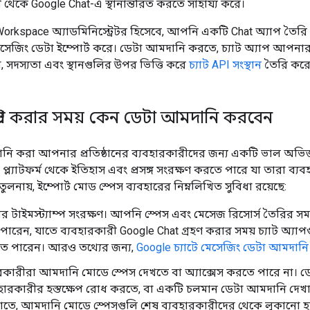
র্ম থেকে Google Chat-এ স্থানান্তরিত করতে সাহায্য করে।
kspace অ্যাডমিনিস্ট্রেটর হিসেবে, আপনি একটি Chat অ্যাপ তৈরি 
মেসেজিং ডেটা ইম্পোর্ট করে। ডেটা আমদানি করতে, চ্যাট অ্যাপ আপনার প্র
িয়া, সদস্যতা এবং স্থানগুলির উপর ভিত্তি করে
চ্যাট API সংস্থান
তৈরি করে
গ্রেট করার সময় কেন ডেটা আমদানি করবেন
ানি করা আপনার প্রতিষ্ঠানের ব্যবহারকারীদের জন্য একটি ভাল অভিজ
 প্ল্যাটফর্ম থেকে ইতিহাস এবং প্রসঙ্গ সংরক্ষণ করতে পারে যা তারা ব্যব
লনায়, ইম্পোর্ট মোড স্পেস ব্যবহারের নিম্নলিখিত সুবিধা রয়েছে:
র টাইমস্ট্যাম্প সংরক্ষণ। আপনি স্পেস এবং মেসেজ রিসোর্স তৈরির স
ারেন, যাতে ব্যবহারকারী Google Chat গ্রহণ করার সময় চ্যাট অ্যাপ
তে পারেন। আরও তথ্যের জন্য,
Google চ্যাটে মেসেজিং ডেটা আমদানি
রকারীরা আমদানি মোডে স্পেস দেখতে বা অ্যাক্সেস করতে পারে না। ড
যবহারকারীর হস্তক্ষেপ রোধ করতে, বা একটি চলমান ডেটা আমদানি দেখা
 এড়াতে, আমদানি মোডে স্পেসগুলি শেষ ব্যবহারকারীদের থেকে লুকানো 