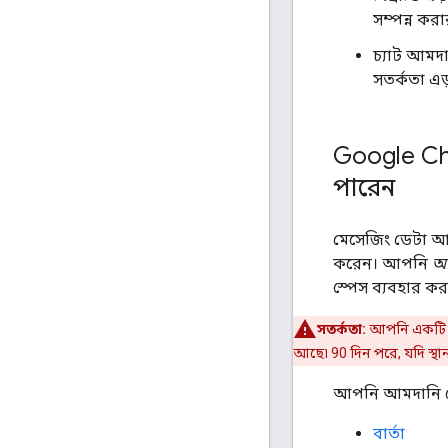
সম্পন্ন ক
চ্যাট আমদান
সতর্কতা এড
Google Ch
পারেন
মেসেজিং ডেটা আম
করেন। আপনি
আ
স্পেস ব্যবহার ক
সতর্কতা:
আপনি একটি ইম্
আছে৷ 90 দিন পরে, যদি স্থা
আপনি আমদানি মোড
বার্তা