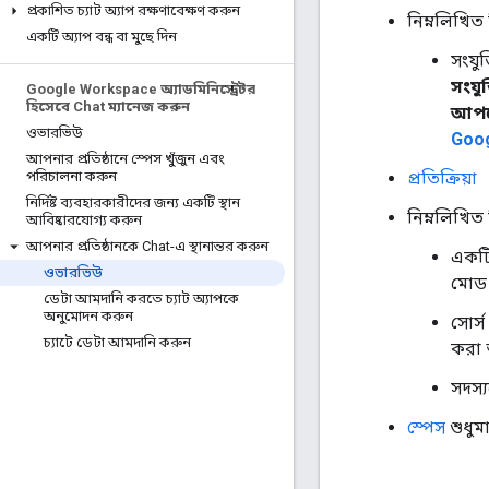
প্রকাশিত চ্যাট অ্যাপ রক্ষণাবেক্ষণ করুন
নিম্নলিখিত
একটি অ্যাপ বন্ধ বা মুছে দিন
সংযু
সংযু
Google Workspace অ্যাডমিনিস্ট্রেটর
হিসেবে Chat ম্যানেজ করুন
আপলো
ওভারভিউ
Goog
আপনার প্রতিষ্ঠানে স্পেস খুঁজুন এবং
প্রতিক্রিয়া
পরিচালনা করুন
নির্দিষ্ট ব্যবহারকারীদের জন্য একটি স্থান
নিম্নলিখিত
আবিষ্কারযোগ্য করুন
আপনার প্রতিষ্ঠানকে Chat-এ স্থানান্তর করুন
একটি
ওভারভিউ
মোড 
ডেটা আমদানি করতে চ্যাট অ্যাপকে
অনুমোদন করুন
সোর্স
চ্যাটে ডেটা আমদানি করুন
করা 
সদস্
স্পেস
শুধুমা