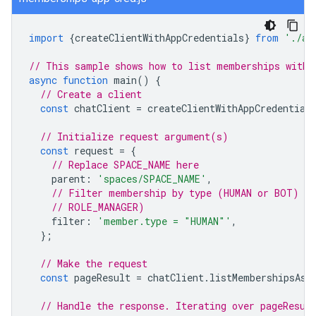
import
{
createClientWithAppCredentials
}
from
'./au
// This sample shows how to list memberships with 
async
function
main
()
{
// Create a client
const
chatClient
=
createClientWithAppCredential
// Initialize request argument(s)
const
request
=
{
// Replace SPACE_NAME here
parent
:
'spaces/SPACE_NAME'
,
// Filter membership by type (HUMAN or BOT) or
// ROLE_MANAGER)
filter
:
'member.type = "HUMAN"'
,
};
// Make the request
const
pageResult
=
chatClient
.
listMembershipsAsy
// Handle the response. Iterating over pageResul