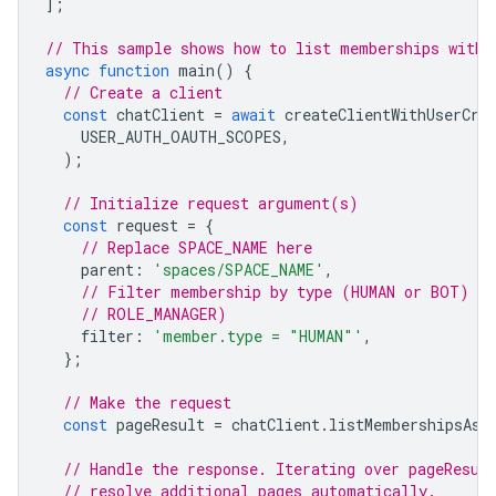
];
// This sample shows how to list memberships with 
async
function
main
()
{
// Create a client
const
chatClient
=
await
createClientWithUserCre
USER_AUTH_OAUTH_SCOPES
,
);
// Initialize request argument(s)
const
request
=
{
// Replace SPACE_NAME here
parent
:
'spaces/SPACE_NAME'
,
// Filter membership by type (HUMAN or BOT) or
// ROLE_MANAGER)
filter
:
'member.type = "HUMAN"'
,
};
// Make the request
const
pageResult
=
chatClient
.
listMembershipsAsy
// Handle the response. Iterating over pageResul
// resolve additional pages automatically.