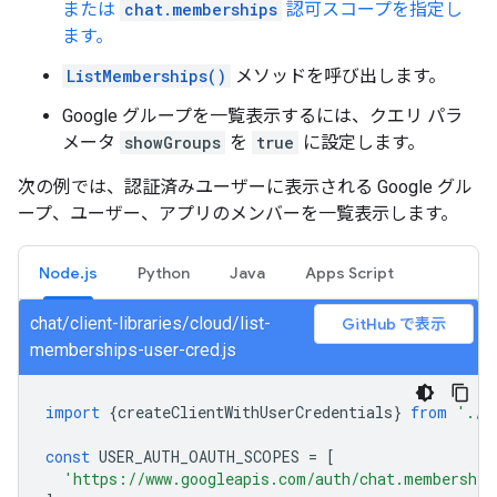
または
chat.memberships
認可スコープを指定し
ます。
ListMemberships()
メソッドを呼び出します。
Google グループを一覧表示するには、クエリ パラ
メータ
showGroups
を
true
に設定します。
次の例では、認証済みユーザーに表示される Google グル
ープ、ユーザー、アプリのメンバーを一覧表示します。
Node.js
Python
Java
Apps Script
chat/client-libraries/cloud/list-
GitHub で表示
memberships-user-cred.js
import
{
createClientWithUserCredentials
}
from
'./a
const
USER_AUTH_OAUTH_SCOPES
=
[
'https://www.googleapis.com/auth/chat.membership