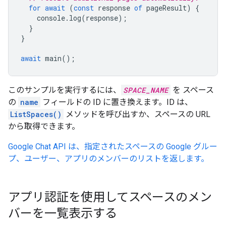
for
await
(
const
response
of
pageResult
)
{
console
.
log
(
response
);
}
}
await
main
();
このサンプルを実行するには、
SPACE_NAME
を スペース
の
name
フィールドの ID に置き換えます。ID は、
ListSpaces()
メソッドを呼び出すか、スペースの URL
から取得できます。
Google Chat API は、指定されたスペースの Google グルー
プ、ユーザー、アプリのメンバーのリストを返します。
アプリ認証を使用してスペースのメン
バーを一覧表示する