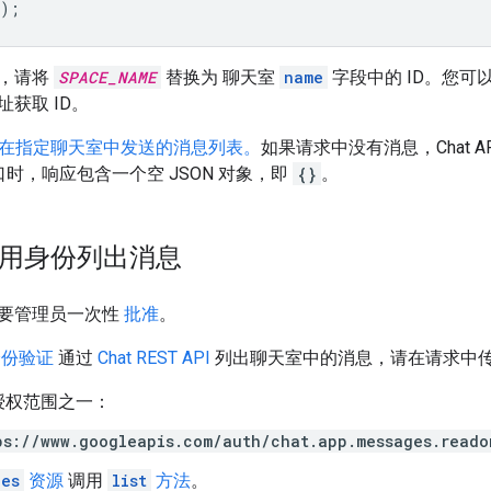
);
，请将
SPACE_NAME
替换为 聊天室
name
字段中的 ID。您可
获取 ID。
 会返回在指定聊天室中发送的消息列表。
如果请求中没有消息，Chat 
 接口时，响应包含一个空 JSON 对象，即
{}
。
 应用身份列出消息
要管理员一次性
批准
。
身份验证
通过
Chat REST API
列出聊天室中的消息，请在请求中
授权范围之一：
ps://www.googleapis.com/auth/chat.app.messages.reado
ges
资源
调用
list
方法
。