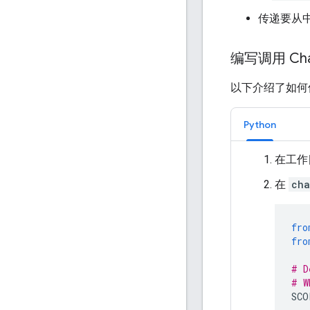
传递要从
编写调用 Cha
以下介绍了如
Python
在工作
在
cha
fro
fro
# D
# W
SCO