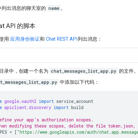
中列出消息的聊天室的
name
。
t API 的脚本
何使用
应用身份验证
和
Chat REST API
列出消息：
目录中，创建一个名为
chat_messages_list_app.py
的文件
t_messages_list_app.py
中添加以下代码：
m
google.oauth2
import
service_account
m
apiclient.discovery
import
build
efine your app's authorization scopes.
hen modifying these scopes, delete the file token.json, 
PES
=
[
"https://www.googleapis.com/auth/chat.app.messag