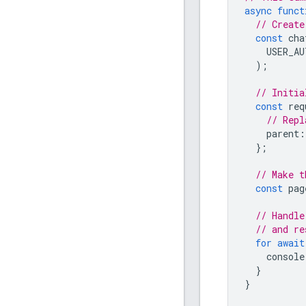
async
funct
// Create
const
cha
USER_AU
);
// Initia
const
req
// Repl
parent
:
};
// Make t
const
pag
// Handle
// and re
for
await
console
}
}