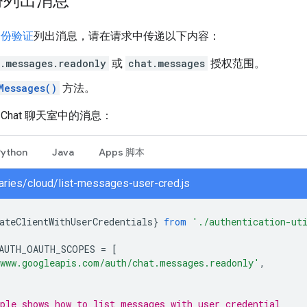
份列出消息
身份验证
列出消息，请在请求中传递以下内容：
.messages.readonly
或
chat.messages
授权范围。
Messages()
方法。
Chat 聊天室中的消息：
Python
Java
Apps 脚本
braries/cloud/list-messages-user-cred.js
ateClientWithUserCredentials
}
from
'./authentication-ut
AUTH_OAUTH_SCOPES
=
[
www.googleapis.com/auth/chat.messages.readonly'
,
ple shows how to list messages with user credential