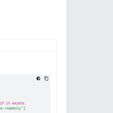
。
if it exists.
es.readonly"
]