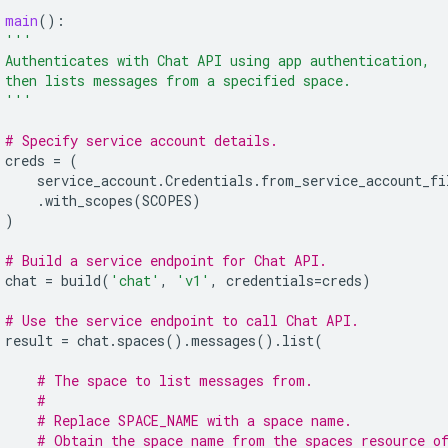
main
():
'''
 Authenticates with Chat API using app authentication,
 then lists messages from a specified space.
 '''
# Specify service account details.
creds
=
(
service_account
.
Credentials
.
from_service_account_fi
.
with_scopes
(
SCOPES
)
)
# Build a service endpoint for Chat API.
chat
=
build
(
'chat'
,
'v1'
,
credentials
=
creds
)
# Use the service endpoint to call Chat API.
result
=
chat
.
spaces
()
.
messages
()
.
list
(
# The space to list messages from.
#
# Replace SPACE_NAME with a space name.
# Obtain the space name from the spaces resource o