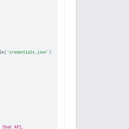
le
(
'credentials.json'
)
f Chat API,