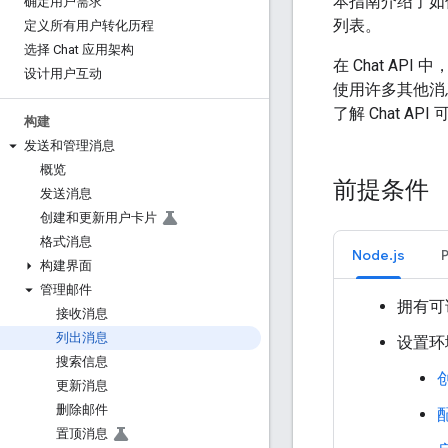
本指南介绍了如何使用
确定用户需求
列表。
定义所有用户转化历程
选择 Chat 应用架构
在 Chat API 
设计用户互动
使用许多其他消
了解 Chat A
构建
发送和管理消息
概览
前提条件
发送消息
创建和更新用户卡片
格式消息
Node.js
构建界面
管理邮件
拥有可
接收消息
列出消息
设置环
搜索信息
创
更新消息
删除邮件
置顶消息