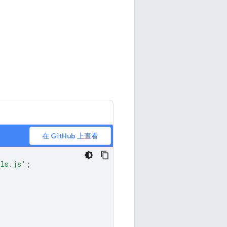
在 GitHub 上查看
ils.js'
;