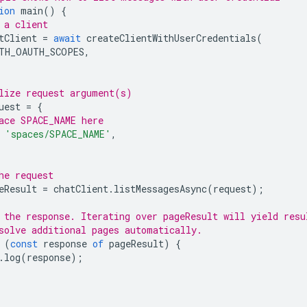
ion
main
()
{
 a client
tClient
=
await
createClientWithUserCredentials
(
TH_OAUTH_SCOPES
,
lize request argument(s)
uest
=
{
ace SPACE_NAME here
'spaces/SPACE_NAME'
,
he request
eResult
=
chatClient
.
listMessagesAsync
(
request
);
 the response. Iterating over pageResult will yield resu
solve additional pages automatically.
(
const
response
of
pageResult
)
{
.
log
(
response
);