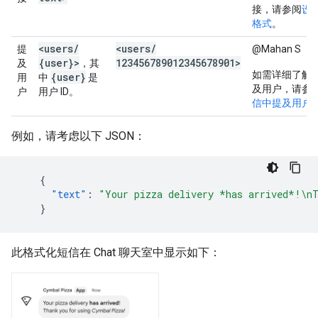
接，请参阅
设
格式
。
<users
/
<users
/
提
@Mahan S
{user}>
123456789012345678901>
及
，其
如需详细了解
{user}
用
中
是
及用户，请参
户
用户 ID。
信中提及用户
例如，请考虑以下 JSON：
{
"text"
:
"Your pizza delivery *has arrived*!\n
}
此格式化短信在 Chat 聊天室中显示如下：