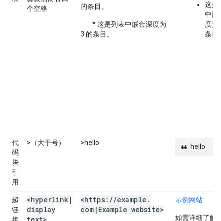
这是
的条目。
个空格
中嵌
* 这是列表中嵌套深度为
度为 
3 的条目。
条目
代
>（大于号）
>hello
hello
码
块
引
用
<hyperlink
|
<https:
/
/
example
.
超
示例网站
display
com
|
Example website>
链
如需详细了解
text>
接