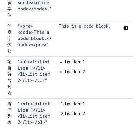
<code>inline
宽
code<
/
code>
.
"
字
体
"<pre>
This is a code block.
等
<code>This a
宽
code block
.
<
/
字
code><
/
pre>"
体
块
"<ul><li>List
项
List item 1
item 1<
/
li>
目
List item 2
<li>List item
符
2<
/
li><
/
ul>"
号
列
表
"<ol><li>List
有
List item 1
item 1<
/
li>
序
List item 2
<li>List item
列
2<
/
li><
/
ol>"
表