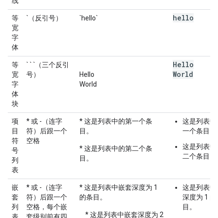
线
hello
等
`（反引号）
`hello`
宽
字
体
Hello
等
` ` `（三个反引
World
宽
号）
Hello
字
World
体
块
项
* 或 -（连字
* 这是列表中的第一个条
这是列表中
目
符）后跟一个
目。
一个条目。
符
空格
这是列表中
* 这是列表中的第二个条
号
二个条目。
目。
列
表
嵌
* 或 -（连字
* 这是列表中嵌套深度为 1
这是列表中
套
符）后跟一个
的条目。
深度为 1 
列
空格，每个嵌
目。
* 这是列表中嵌套深度为 2
表
套级别前有四