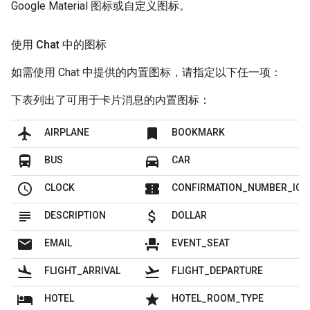
Google Material 图标或自定义图标。
使用 Chat 中的图标
如需使用 Chat 中提供的内置图标，请指定以下任一项：
下表列出了可用于卡片消息的内置图标：
flight
bookmark
AIRPLANE
BOOKMARK
directions_bus
directions_car
BUS
CAR
schedule
confirmation_number
CLOCK
CONFIRMATION_NUMBER_ICO
subject
attach_money
DESCRIPTION
DOLLAR
mail
event_seat
EMAIL
EVENT_SEAT
flight_land
flight_takeoff
FLIGHT_ARRIVAL
FLIGHT_DEPARTURE
hotel
grade
HOTEL
HOTEL_ROOM_TYPE