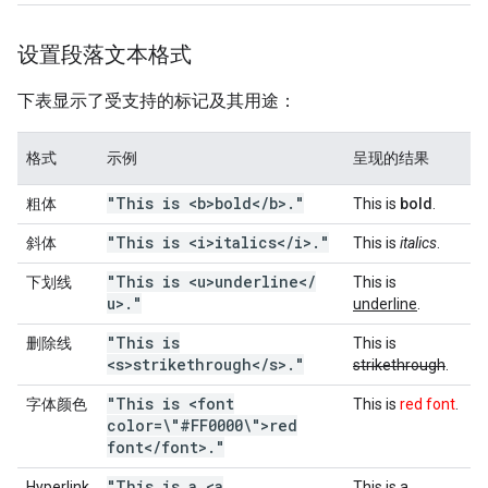
设置段落文本格式
下表显示了受支持的标记及其用途：
格式
示例
呈现的结果
"This is <b>bold<
/
b>
.
"
粗体
This is
bold
.
"This is <i>italics<
/
i>
.
"
斜体
This is
italics
.
"This is <u>underline<
/
下划线
This is
u>
.
"
underline
.
"This is
删除线
This is
<s>strikethrough<
/
s>
.
"
strikethrough
.
"This is <font
字体颜色
This is
red font
.
color=\"#FF0000\">red
font<
/
font>
.
"
"This is a <a
Hyperlink
This is a