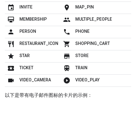
insert_invitation
location_on
INVITE
MAP_PIN
card_membership
people
MEMBERSHIP
MULTIPLE_PEOPLE
person
local_phone
PERSON
PHONE
restaurant
shopping_cart
RESTAURANT_ICON
SHOPPING_CART
grade
store
STAR
STORE
local_play
train
TICKET
TRAIN
videocam
play_circle_filled
VIDEO_CAMERA
VIDEO_PLAY
以下是带有电子邮件图标的卡片的示例：