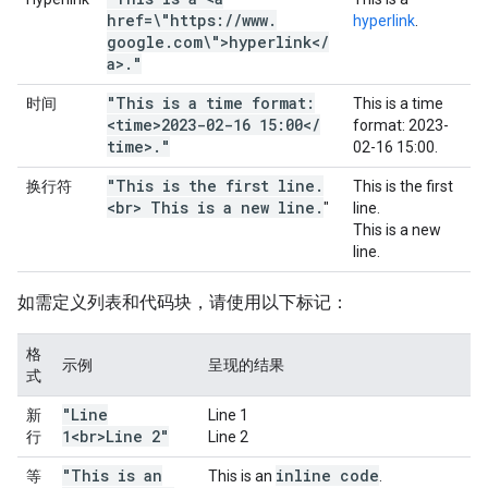
href=\"https:
/
/
www
.
hyperlink
.
google
.
com\">hyperlink<
/
a>
.
"
"This is a time format:
时间
This is a time
<time>2023-02-16 15:00<
/
format:
2023-
time>
.
"
02-16 15:00
.
"This is the first line
.
换行符
This is the first
<br> This is a new line
.
"
line.
This is a new
line.
如需定义列表和代码块，请使用以下标记：
格
示例
呈现的结果
式
"Line
新
Line 1
1<br>Line 2"
行
Line 2
"This is an
inline code
等
This is an
.