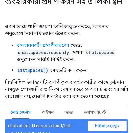
ব্যবহারকারী প্রমাণীকরণ সহ তালিকা স্থান
গুগল চ্যাটে খালি জায়গা তালিকাভুক্ত করতে, আপনার
অনুরোধে নিম্নলিখিতগুলি উল্লেখ করুন:
ব্যবহারকারী প্রমাণীকরণের
ক্ষেত্রে,
chat.spaces.readonly
অথবা
chat.spaces
অনুমোদন পরিধি নির্দিষ্ট করুন।
ListSpaces()
মেথডটি কল করুন।
নিম্নলিখিত উদাহরণটি প্রমাণীকৃত ব্যবহারকারীর কাছে দৃশ্যমান
নামযুক্ত স্পেসগুলির তালিকা দেখায় (তবে গ্রুপ চ্যাট এবং সরাসরি
বার্তাগুলি নয়, যেগুলি ফিল্টার করে বাদ দেওয়া হয়েছে):
নোড.জেএস
পাইথন
জাভা
অ্যাপস স্ক্রিপ্ট
chat/client-libraries/cloud/list-
গিটহাবে দেখুন
spaces-user-cred.js