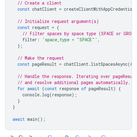
// Create a client
const
chatClient
=
createClientWithAppCredential
// Initialize request argument(s)
const
request
=
{
// Filter spaces by space type (SPACE or GROUP
filter
:
'space_type = "SPACE"'
,
};
// Make the request
const
pageResult
=
chatClient
.
listSpacesAsync
(
re
// Handle the response. Iterating over pageResul
// and resolve additional pages automatically.
for
await
(
const
response
of
pageResult
)
{
console
.
log
(
response
);
}
}
await
main
();