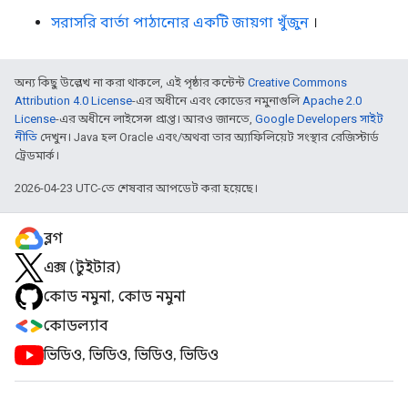
সরাসরি বার্তা পাঠানোর একটি জায়গা খুঁজুন
।
অন্য কিছু উল্লেখ না করা থাকলে, এই পৃষ্ঠার কন্টেন্ট
Creative Commons
Attribution 4.0 License
-এর অধীনে এবং কোডের নমুনাগুলি
Apache 2.0
License
-এর অধীনে লাইসেন্স প্রাপ্ত। আরও জানতে,
Google Developers সাইট
নীতি
দেখুন। Java হল Oracle এবং/অথবা তার অ্যাফিলিয়েট সংস্থার রেজিস্টার্ড
ট্রেডমার্ক।
2026-04-23 UTC-তে শেষবার আপডেট করা হয়েছে।
ব্লগ
এক্স (টুইটার)
কোড নমুনা, কোড নমুনা
কোডল্যাব
ভিডিও, ভিডিও, ভিডিও, ভিডিও