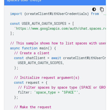
import
{
createClientWithUserCredentials
}
from
'./a
const
USER_AUTH_OAUTH_SCOPES
=
[
'https://www.googleapis.com/auth/chat.spaces.rea
];
// This sample shows how to list spaces with user 
async
function
main
()
{
// Create a client
const
chatClient
=
await
createClientWithUserCre
USER_AUTH_OAUTH_SCOPES
,
);
// Initialize request argument(s)
const
request
=
{
// Filter spaces by space type (SPACE or GROUP
filter
:
'space_type = "SPACE"'
,
};
// Make the request