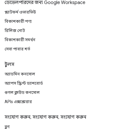
ডেভেলপারদের জন্য Google Workspace
প্ল্যাটফর্ম ওভারভিউ
বিকাশকারী পণ্য
রিলিজ নোট
বিকাশকারী সমর্থন
সেবা পাবার শর্ত
টুলস
অ্যাডমিন কনসোল
অ্যাপস স্ক্রিপ্ট ড্যাশবোর্ড
গুগল ক্লাউড কনসোল
APIs এক্সপ্লোরার
সংযোগ করুন, সংযোগ করুন, সংযোগ করুন
ব্লগ