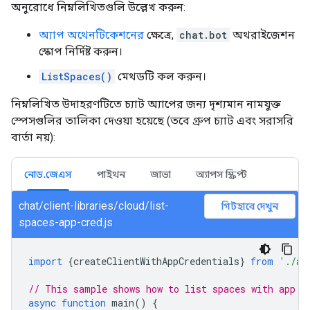
অনুরোধে নিম্নলিখিতগুলি উল্লেখ করুন:
অ্যাপ অথেনটিকেশনের
ক্ষেত্রে,
chat.bot
অথরাইজেশন
স্কোপ নির্দিষ্ট করুন।
ListSpaces()
মেথডটি কল করুন।
নিম্নলিখিত উদাহরণটিতে চ্যাট অ্যাপের জন্য দৃশ্যমান নামযুক্ত
স্পেসগুলির তালিকা দেওয়া হয়েছে (তবে গ্রুপ চ্যাট এবং সরাসরি
বার্তা নয়):
নোড.জেএস
পাইথন
জাভা
অ্যাপস স্ক্রিপ্ট
chat/client-libraries/cloud/list-
গিটহাবে দেখুন
spaces-app-cred.js
import
{
createClientWithAppCredentials
}
from
'./au
// This sample shows how to list spaces with app c
async
function
main
()
{