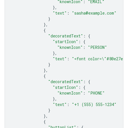
"knownIcon"
:
"EMAIL"
},
"text"
:
"sasha@example.com"
}
},
{
"decoratedText"
:
{
"startIcon"
:
{
"knownIcon"
:
"PERSON"
},
"text"
:
"<font color=\"#80e27e\"
}
},
{
"decoratedText"
:
{
"startIcon"
:
{
"knownIcon"
:
"PHONE"
},
"text"
:
"+1 (555) 555-1234"
}
},
{
"buttonList"
:
{