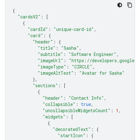
{
"cardsV2"
:
[
{
"cardId"
:
"unique-card-id"
,
"card"
:
{
"header"
:
{
"title"
:
"Sasha"
,
"subtitle"
:
"Software Engineer"
,
"imageUrl"
:
"https://developers.google.c
"imageType"
:
"CIRCLE"
,
"imageAltText"
:
"Avatar for Sasha"
},
"sections"
:
[
{
"header"
:
"Contact Info"
,
"collapsible"
:
true
,
"uncollapsibleWidgetsCount"
:
1
,
"widgets"
:
[
{
"decoratedText"
:
{
"startIcon"
:
{