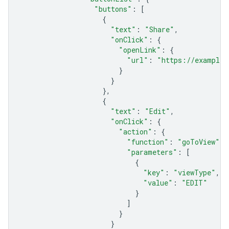
"buttons"
:
[
{
"text"
:
"Share"
,
"onClick"
:
{
"openLink"
:
{
"url"
:
"https://example.
}
}
},
{
"text"
:
"Edit"
,
"onClick"
:
{
"action"
:
{
"function"
:
"goToView"
,
"parameters"
:
[
{
"key"
:
"viewType"
,
"value"
:
"EDIT"
}
]
}
}