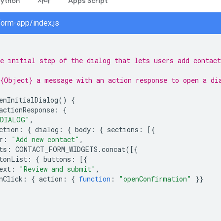
Python
자바
Apps Script
form-app/index.js
e initial step of the dialog that lets users add contact
{Object} a message with an action response to open a di
enInitialDialog
()
{
actionResponse
:
{
DIALOG"
,
ction
:
{
dialog
:
{
body
:
{
sections
:
[{
r
:
"Add new contact"
,
ts
:
CONTACT_FORM_WIDGETS
.
concat
([{
tonList
:
{
buttons
:
[{
ext
:
"Review and submit"
,
nClick
:
{
action
:
{
function
:
"openConfirmation"
}}