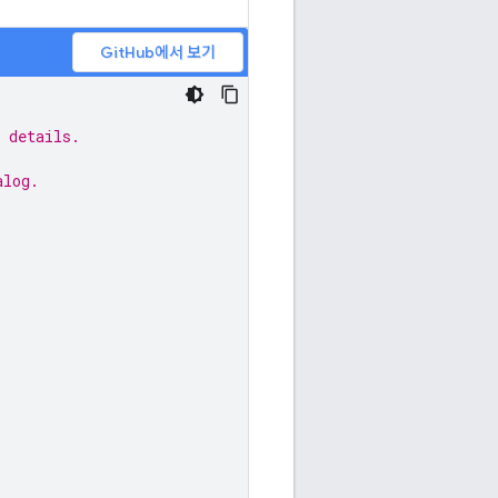
GitHub에서 보기
 details.
alog.