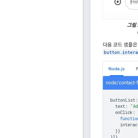
그림 
다음 코드 샘플은
button.inter
Node.js
node/contact-
buttonList
:
text
:
"Ad
onClick
:
functio
interac
}}
}]}