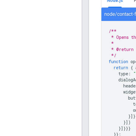
Node.js
node/contact-
/**
 * Opens th
 *
 * @return 
 */
function
op
return
{
type
:
"
dialogA
heade
widge
but
t
o
}]}
}])
}]}}}
}};