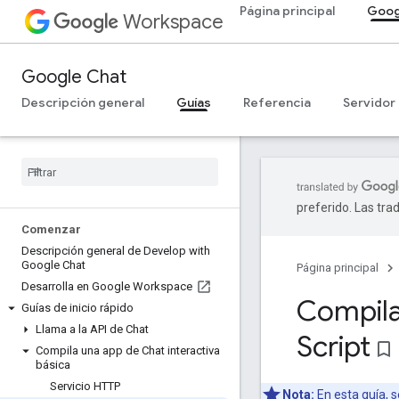
Página principal
Goog
Workspace
Google Chat
Descripción general
Guías
Referencia
Servidor
preferido. Las tra
Comenzar
Descripción general de Develop with
Google Chat
Página principal
Desarrolla en Google Workspace
Compila
Guías de inicio rápido
Llama a la API de Chat
Script
bookmark_border
Compila una app de Chat interactiva
básica
Servicio HTTP
Nota:
En esta guía, 