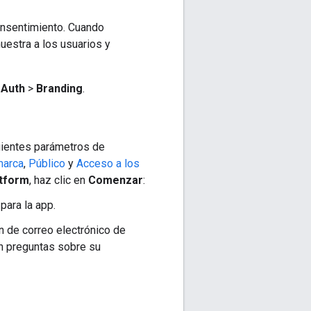
onsentimiento. Cuando
uestra a los usuarios y
 Auth
>
Branding
.
guientes parámetros de
marca
,
Público
y
Acceso a los
atform
, haz clic en
Comenzar
:
para la app.
ón de correo electrónico de
en preguntas sobre su