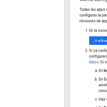
Todas las apps 
configuras la pa
revisores de app
En la cons
Ir a Br
Si ya conf
configurac
datos
. Si
En
I
En
C
asis
cons
Haz 