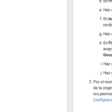
En
P
Haz 
En
I
recib
Haz 
En
F
acep
Goo
Haz 
Haz 
Por el mom
de tu orga
los permis
Configura 