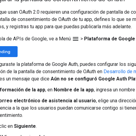
que usan OAuth 2.0 requieren una configuración de pantalla de c
ntalla de consentimiento de OAuth de tu app, defines lo que se m
s, y registras tu app para que puedas publicarla más adelante.
menu
ola de APIs de Google, ve a Menú
>
Plataforma de Google
anding
iguraste la plataforma de Google Auth, puedes configurar los si
ión de la pantalla de consentimiento de OAuth en
Desarrollo de 
 ves un mensaje que dice
Aún no se configuró Google Auth Pl
nformación de la app
, en
Nombre de la app
, ingresa un nombre 
orreo electrónico de asistencia al usuario
, elige una direcci
tencia a la que los usuarios puedan comunicarse contigo si tien
entimiento.
clic en
Siguiente
.