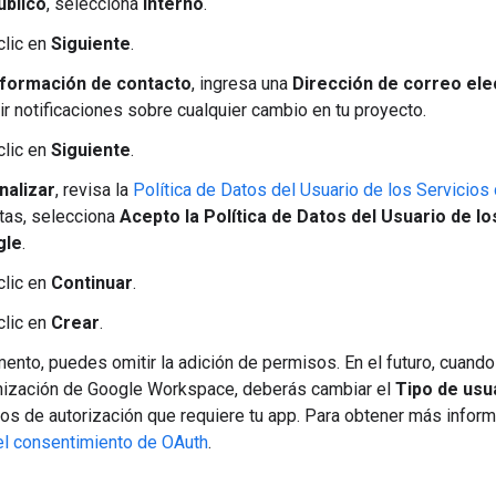
úblico
, selecciona
Interno
.
clic en
Siguiente
.
nformación de contacto
, ingresa una
Dirección de correo ele
ir notificaciones sobre cualquier cambio en tu proyecto.
clic en
Siguiente
.
inalizar
, revisa la
Política de Datos del Usuario de los Servicios
tas, selecciona
Acepto la Política de Datos del Usuario de lo
gle
.
clic en
Continuar
.
clic en
Crear
.
ento, puedes omitir la adición de permisos. En el futuro, cuando
nización de Google Workspace, deberás cambiar el
Tipo de usu
os de autorización que requiere tu app. Para obtener más inform
el consentimiento de OAuth
.