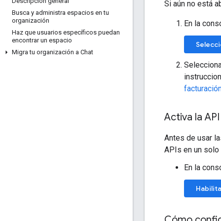
Descripción general
Si aún no está a
Busca y administra espacios en tu
organización
En la cons
Haz que usuarios específicos puedan
encontrar un espacio
Selecci
Migra tu organización a Chat
Selecciona
instruccio
facturació
Activa la AP
Antes de usar l
APIs en un solo
En la cons
Habilita
Cómo config