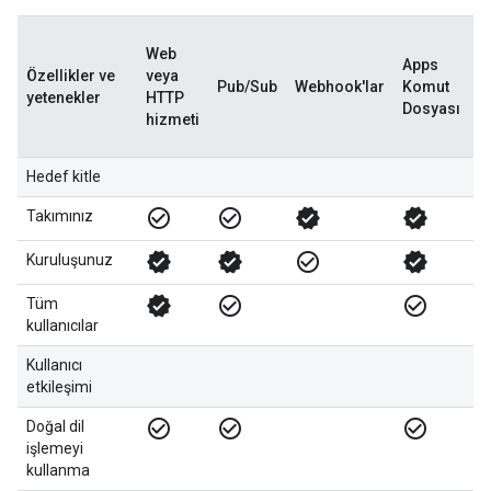
Web
Apps
Özellikler ve
veya
Pub/Sub
Webhook'lar
Komut
A
yetenekler
HTTP
Dosyası
hizmeti
Hedef kitle
check_circle_outline
check_circle_outline
verified
verified
veri
Takımınız
verified
verified
check_circle_outline
verified
check_circ
Kuruluşunuz
verified
check_circle_outline
check_circle_outline
Tüm
kullanıcılar
Kullanıcı
etkileşimi
check_circle_outline
check_circle_outline
check_circle_outline
Doğal dil
işlemeyi
kullanma