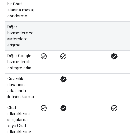
bir Chat
alanına mesaj
gönderme
Diğer
hizmetlere ve
sistemlere
erişme
check_circle_outline
check_circle_outline
verified
veri
Diğer Google
hizmetleri ile
entegre edin
verified
Güvenlik
duvarının
arkasında
iletişim kurma
check_circle_outline
verified
check_circle_outline
Chat
etkinliklerini
sorgulama
veya Chat
etkinliklerine