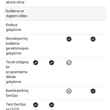
abone olma
Kodlama ve
dağıtım stilleri
veri
Kodsuz
geliştirme
verified
verified
Neredeyse hiç
kodlama
gerektirmeyen
geliştirme
verified
verified
check_circle_outline
Tercih ettiğiniz
bir
programlama
dilinde
geliştirme
check_circle_outline
verified
veri
Basitleştirilmiş
DevOps
verified
verified
Tam DevOps
ve CI/CD