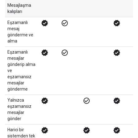
Mesajlaşma
kalıpları
verified
check_circle_outline
verified
veri
Eşzamanlı
mesaj
gönderme ve
alma
verified
check_circle_outline
verified
veri
Eşzamanlı
mesajlar
gönderip alma
ve
eşzamansız
mesajlar
gönderme
verified
check_circle_outline
verified
check_circ
Yalnızca
eşzamansız
mesajlar
gönder
verified
verified
verified
veri
Harici bir
sistemden tek