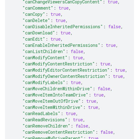
"canChangeViewersCanCopyContent"
:
true
,
"canComment"
:
true
,
"canCopy"
:
true
,
"canDelete"
:
true
,
"canDisableInheritedPermissions"
:
false
,
"canDownload"
:
true
,
"canEdit"
:
true
,
"canEnableInheritedPermissions"
:
true
,
"canListChildren"
:
false
,
"canModifyContent"
:
true
,
"canModifyContentRestriction"
:
true
,
"canModifyEditorContentRestriction"
:
true
,
"canModifyOwnerContentRestriction"
:
true
,
"canModifyLabels"
:
true
,
"canMoveChildrenWithinDrive"
:
false
,
"canMoveItemIntoTeamDrive"
:
true
,
"canMoveItemOutOfDrive"
:
true
,
"canMoveItemWithinDrive"
:
true
,
"canReadLabels"
:
true
,
"canReadRevisions"
:
true
,
"canRemoveChildren"
:
false
,
"canRemoveContentRestriction"
:
false
,
"canRemoveMyDriveParent"
:
true
,