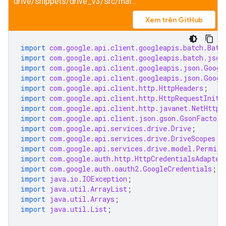
drive/snippets/drive_v3/src/main/java/ShareFile.java
Xem trên GitHub
import
com.google.api.client.googleapis.batch.Batc
import
com.google.api.client.googleapis.batch.json
import
com.google.api.client.googleapis.json.Googl
import
com.google.api.client.googleapis.json.Googl
import
com.google.api.client.http.HttpHeaders
;
import
com.google.api.client.http.HttpRequestIniti
import
com.google.api.client.http.javanet.NetHttpT
import
com.google.api.client.json.gson.GsonFactory
import
com.google.api.services.drive.Drive
;
import
com.google.api.services.drive.DriveScopes
;
import
com.google.api.services.drive.model.Permiss
import
com.google.auth.http.HttpCredentialsAdapter
import
com.google.auth.oauth2.GoogleCredentials
;
import
java.io.IOException
;
import
java.util.ArrayList
;
import
java.util.Arrays
;
import
java.util.List
;