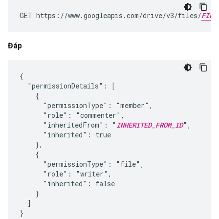
GET https://www.googleapis.com/drive/v3/files/
FILE
Đáp
{

  "permissionDetails": [

    {

      "permissionType": "member",

      "role": "commenter",

      "inheritedFrom": "
INHERITED_FROM_ID
",

      "inherited": true

    },

    {

      "permissionType": "file",

      "role": "writer",

      "inherited": false

    }

  ]

}