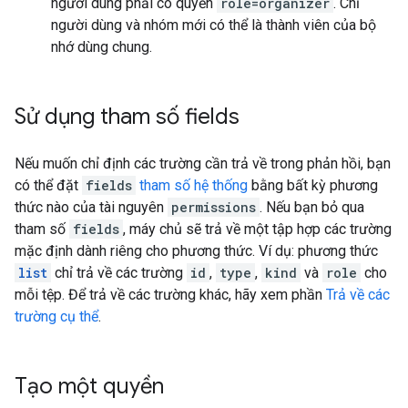
người dùng phải có quyền
role=organizer
. Chỉ
người dùng và nhóm mới có thể là thành viên của bộ
nhớ dùng chung.
Sử dụng tham số fields
Nếu muốn chỉ định các trường cần trả về trong phản hồi, bạn
có thể đặt
fields
tham số hệ thống
bằng bất kỳ phương
thức nào của tài nguyên
permissions
. Nếu bạn bỏ qua
tham số
fields
, máy chủ sẽ trả về một tập hợp các trường
mặc định dành riêng cho phương thức. Ví dụ: phương thức
list
chỉ trả về các trường
id
,
type
,
kind
và
role
cho
mỗi tệp. Để trả về các trường khác, hãy xem phần
Trả về các
trường cụ thể
.
Tạo một quyền