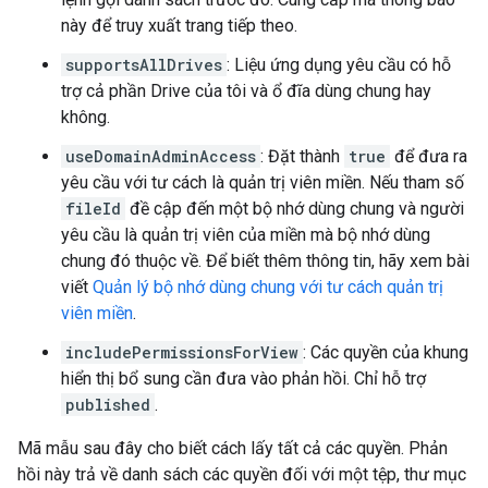
này để truy xuất trang tiếp theo.
supportsAllDrives
: Liệu ứng dụng yêu cầu có hỗ
trợ cả phần Drive của tôi và ổ đĩa dùng chung hay
không.
useDomainAdminAccess
: Đặt thành
true
để đưa ra
yêu cầu với tư cách là quản trị viên miền. Nếu tham số
fileId
đề cập đến một bộ nhớ dùng chung và người
yêu cầu là quản trị viên của miền mà bộ nhớ dùng
chung đó thuộc về. Để biết thêm thông tin, hãy xem bài
viết
Quản lý bộ nhớ dùng chung với tư cách quản trị
viên miền
.
includePermissionsForView
: Các quyền của khung
hiển thị bổ sung cần đưa vào phản hồi. Chỉ hỗ trợ
published
.
Mã mẫu sau đây cho biết cách lấy tất cả các quyền. Phản
hồi này trả về danh sách các quyền đối với một tệp, thư mục