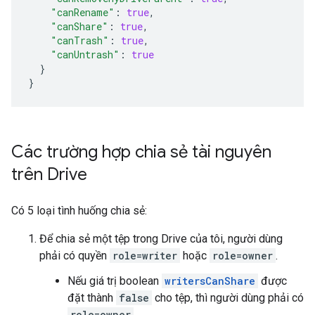
"canRename"
:
true
,
"canShare"
:
true
,
"canTrash"
:
true
,
"canUntrash"
:
true
}
}
Các trường hợp chia sẻ tài nguyên
trên Drive
Có 5 loại tình huống chia sẻ:
Để chia sẻ một tệp trong Drive của tôi, người dùng
phải có quyền
role=writer
hoặc
role=owner
.
Nếu giá trị boolean
writersCanShare
được
đặt thành
false
cho tệp, thì người dùng phải có
role=owner
.