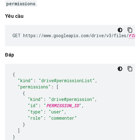
permissions
.
Yêu cầu
GET https://www.googleapis.com/drive/v3/files/
FILE
Đáp
{
"kind"
:
"drive#permissionList"
,
"permissions"
:
[
{
"kind"
:
"drive#permission"
,
"id"
:
"
PERMISSION_ID
"
,
"type"
:
"user"
,
"role"
:
"commenter"
}
]
}