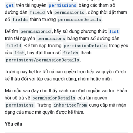
get
trên tài nguyên
permissions
bằng các tham số
đường dẫn
fileId
và
permissionId
, đồng thời đặt tham
số
fields
thành trường
permissionDetails
.
Để tìm
permissionId
, hãy sử dụng phương thức
list
trên tài nguyên
permissions
bằng tham số đường dẫn
fileId
. Để tìm nạp trường
permissionDetails
trong yêu
cầu
list
, hãy đặt tham số
fields
thành
permissions/permissionDetails
.
Trường này liệt kê tất cả các quyền trực tiếp và quyền được
kế thừa đối với tệp của người dùng, nhóm hoặc miền.
Mã mẫu sau đây cho thấy cách xác định nguồn vai trò. Phản
hồi sẽ trả về
permissionDetails
của tài nguyên
permissions
. Trường
inheritedFrom
cung cấp mã nhận
dạng của mục mà quyền được kế thừa.
Yêu cầu