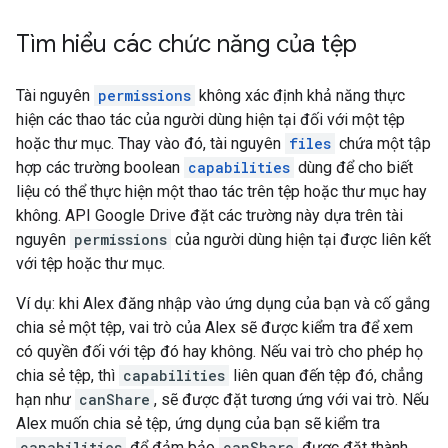
Tìm hiểu các chức năng của tệp
Tài nguyên
permissions
không xác định khả năng thực
hiện các thao tác của người dùng hiện tại đối với một tệp
hoặc thư mục. Thay vào đó, tài nguyên
files
chứa một tập
hợp các trường boolean
capabilities
dùng để cho biết
liệu có thể thực hiện một thao tác trên tệp hoặc thư mục hay
không. API Google Drive đặt các trường này dựa trên tài
nguyên
permissions
của người dùng hiện tại được liên kết
với tệp hoặc thư mục.
Ví dụ: khi Alex đăng nhập vào ứng dụng của bạn và cố gắng
chia sẻ một tệp, vai trò của Alex sẽ được kiểm tra để xem
có quyền đối với tệp đó hay không. Nếu vai trò cho phép họ
chia sẻ tệp, thì
capabilities
liên quan đến tệp đó, chẳng
hạn như
canShare
, sẽ được đặt tương ứng với vai trò. Nếu
Alex muốn chia sẻ tệp, ứng dụng của bạn sẽ kiểm tra
capabilities
để đảm bảo
canShare
được đặt thành