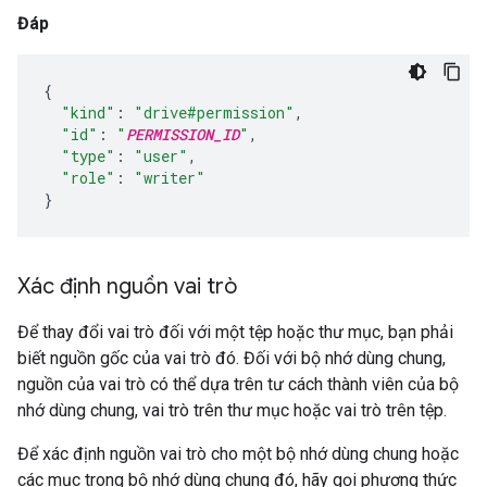
Đáp
{
"kind"
:
"drive#permission"
,
"id"
:
"
PERMISSION_ID
"
,
"type"
:
"user"
,
"role"
:
"writer"
}
Xác định nguồn vai trò
Để thay đổi vai trò đối với một tệp hoặc thư mục, bạn phải
biết nguồn gốc của vai trò đó. Đối với bộ nhớ dùng chung,
nguồn của vai trò có thể dựa trên tư cách thành viên của bộ
nhớ dùng chung, vai trò trên thư mục hoặc vai trò trên tệp.
Để xác định nguồn vai trò cho một bộ nhớ dùng chung hoặc
các mục trong bộ nhớ dùng chung đó, hãy gọi phương thức