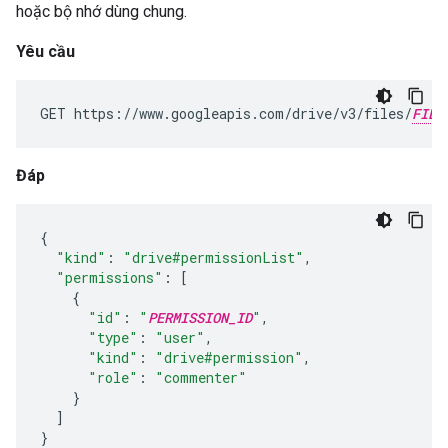
hoặc bộ nhớ dùng chung.
Yêu cầu
GET https://www.googleapis.com/drive/v3/files/
FILE
Đáp
{
"kind"
:
"drive#permissionList"
,
"permissions"
:
[
{
"id"
:
"
PERMISSION_ID
"
,
"type"
:
"user"
,
"kind"
:
"drive#permission"
,
"role"
:
"commenter"
}
]
}