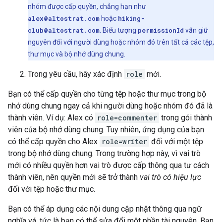
nhóm được cấp quyền, chẳng hạn như
alex@altostrat.com
hoặc
hiking-
club@altostrat.com
. Biểu tượng
permissionId
vẫn giữ
nguyên đối với người dùng hoặc nhóm đó trên tất cả các tệp,
thư mục và bộ nhớ dùng chung.
Trong yêu cầu, hãy xác định
role
mới.
Bạn có thể cấp quyền cho từng tệp hoặc thư mục trong bộ
nhớ dùng chung ngay cả khi người dùng hoặc nhóm đó đã là
thành viên. Ví dụ: Alex có
role=commenter
trong gói thành
viên của bộ nhớ dùng chung. Tuy nhiên, ứng dụng của bạn
có thể cấp quyền cho Alex
role=writer
đối với một tệp
trong bộ nhớ dùng chung. Trong trường hợp này, vì vai trò
mới có nhiều quyền hơn vai trò được cấp thông qua tư cách
thành viên, nên quyền mới sẽ trở thành
vai trò có hiệu lực
đối với tệp hoặc thư mục.
Bạn có thể áp dụng các nội dung cập nhật thông qua ngữ
nghĩa vá, tức là bạn có thể sửa đổi một phần tài nguyên. Bạn