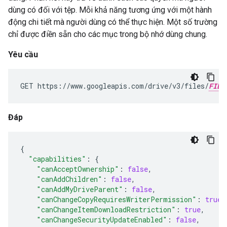
dùng có đối với tệp. Mỗi khả năng tương ứng với một hành
động chi tiết mà người dùng có thể thực hiện. Một số trường
chỉ được điền sẵn cho các mục trong bộ nhớ dùng chung.
Yêu cầu
GET https://www.googleapis.com/drive/v3/files/
FILE
Đáp
{
"capabilities"
:
{
"canAcceptOwnership"
:
false
,
"canAddChildren"
:
false
,
"canAddMyDriveParent"
:
false
,
"canChangeCopyRequiresWriterPermission"
:
true
,
"canChangeItemDownloadRestriction"
:
true
,
"canChangeSecurityUpdateEnabled"
:
false
,