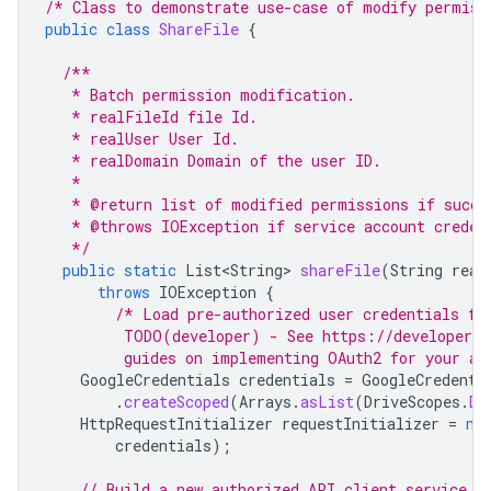
/* Class to demonstrate use-case of modify permiss
public
class
ShareFile
{
/**
   * Batch permission modification.
   * realFileId file Id.
   * realUser User Id.
   * realDomain Domain of the user ID.
   *
   * @return list of modified permissions if succe
   * @throws IOException if service account creden
   */
public
static
List<String>
shareFile
(
String
real
throws
IOException
{
/* Load pre-authorized user credentials fr
         TODO(developer) - See https://developers.
         guides on implementing OAuth2 for your ap
GoogleCredentials
credentials
=
GoogleCredenti
.
createScoped
(
Arrays
.
asList
(
DriveScopes
.
DR
HttpRequestInitializer
requestInitializer
=
ne
credentials
);
// Build a new authorized API client service.