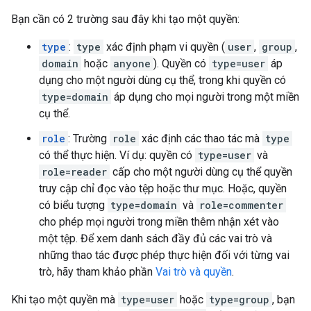
Bạn cần có 2 trường sau đây khi tạo một quyền:
type
:
type
xác định phạm vi quyền (
user
,
group
,
domain
hoặc
anyone
). Quyền có
type=user
áp
dụng cho một người dùng cụ thể, trong khi quyền có
type=domain
áp dụng cho mọi người trong một miền
cụ thể.
role
: Trường
role
xác định các thao tác mà
type
có thể thực hiện. Ví dụ: quyền có
type=user
và
role=reader
cấp cho một người dùng cụ thể quyền
truy cập chỉ đọc vào tệp hoặc thư mục. Hoặc, quyền
có biểu tượng
type=domain
và
role=commenter
cho phép mọi người trong miền thêm nhận xét vào
một tệp. Để xem danh sách đầy đủ các vai trò và
những thao tác được phép thực hiện đối với từng vai
trò, hãy tham khảo phần
Vai trò và quyền
.
Khi tạo một quyền mà
type=user
hoặc
type=group
, bạn