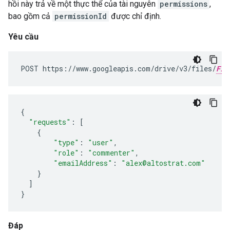
hồi này trả về một thực thể của tài nguyên
permissions
,
bao gồm cả
permissionId
được chỉ định.
Yêu cầu
POST https://www.googleapis.com/drive/v3/files/
FIL
{
"requests"
:
[
{
"type"
:
"user"
,
"role"
:
"commenter"
,
"emailAddress"
:
"alex@altostrat.com"
}
]
}
Đáp