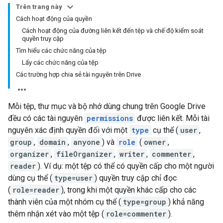
Trên trang này
Cách hoạt động của quyền
Cách hoạt động của đường liên kết đến tệp và chế độ kiểm soát
quyền truy cập
Tìm hiểu các chức năng của tệp
Lấy các chức năng của tệp
Các trường hợp chia sẻ tài nguyên trên Drive
Mỗi tệp, thư mục và bộ nhớ dùng chung trên Google Drive
đều có các tài nguyên
permissions
được liên kết. Mỗi tài
nguyên xác định quyền đối với một
type
cụ thể (
user
,
group
,
domain
,
anyone
) và
role
(
owner
,
organizer
,
fileOrganizer
,
writer
,
commenter
,
reader
). Ví dụ: một tệp có thể có quyền cấp cho một người
dùng cụ thể (
type=user
) quyền truy cập chỉ đọc
(
role=reader
), trong khi một quyền khác cấp cho các
thành viên của một nhóm cụ thể (
type=group
) khả năng
thêm nhận xét vào một tệp (
role=commenter
).