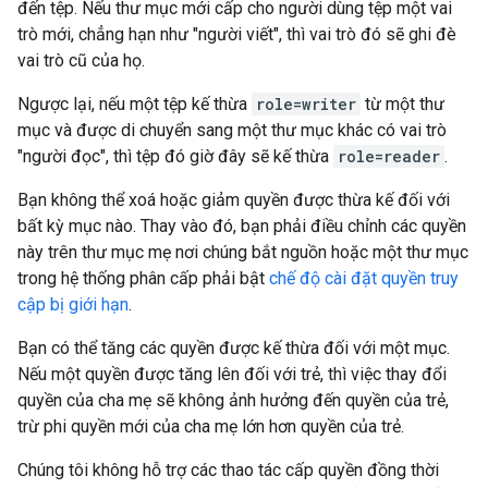
đến tệp. Nếu thư mục mới cấp cho người dùng tệp một vai
trò mới, chẳng hạn như "người viết", thì vai trò đó sẽ ghi đè
vai trò cũ của họ.
Ngược lại, nếu một tệp kế thừa
role=writer
từ một thư
mục và được di chuyển sang một thư mục khác có vai trò
"người đọc", thì tệp đó giờ đây sẽ kế thừa
role=reader
.
Bạn không thể xoá hoặc giảm quyền được thừa kế đối với
bất kỳ mục nào. Thay vào đó, bạn phải điều chỉnh các quyền
này trên thư mục mẹ nơi chúng bắt nguồn hoặc một thư mục
trong hệ thống phân cấp phải bật
chế độ cài đặt quyền truy
cập bị giới hạn
.
Bạn có thể tăng các quyền được kế thừa đối với một mục.
Nếu một quyền được tăng lên đối với trẻ, thì việc thay đổi
quyền của cha mẹ sẽ không ảnh hưởng đến quyền của trẻ,
trừ phi quyền mới của cha mẹ lớn hơn quyền của trẻ.
Chúng tôi không hỗ trợ các thao tác cấp quyền đồng thời