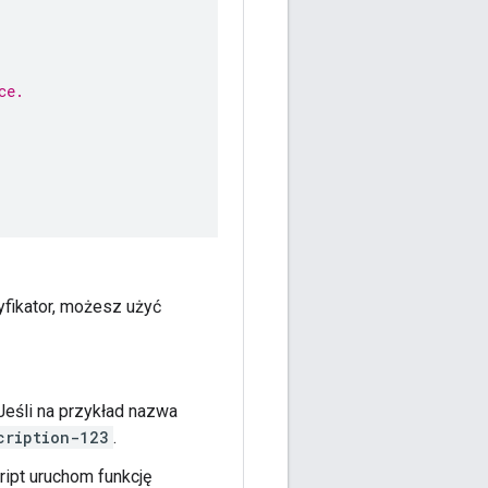
ce.
tyfikator, możesz użyć
 Jeśli na przykład nazwa
cription-123
.
ipt uruchom funkcję