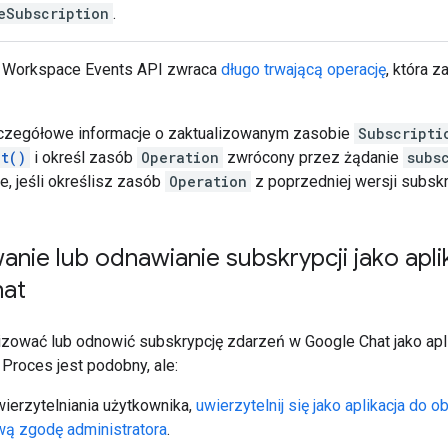
eSubscription
.
e Workspace Events API zwraca
długo trwającą operację
, która 
czegółowe informacje o zaktualizowanym zasobie
Subscripti
et()
i określ zasób
Operation
zwrócony przez żądanie
subs
, jeśli określisz zasób
Operation
z poprzedniej wersji subskr
anie lub odnawianie subskrypcji jako apli
hat
zować lub odnowić subskrypcję zdarzeń w Google Chat jako aplik
 Proces jest podobny, ale:
ierzytelniania użytkownika,
uwierzytelnij się jako aplikacja do o
wą zgodę administratora
.