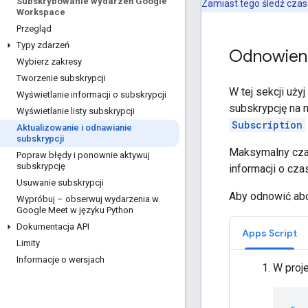
Subskrybowanie wydarzeń Google
Zamiast tego śledź czas 
Workspace
Przegląd
Typy zdarzeń
Odnowien
Wybierz zakresy
Tworzenie subskrypcji
W tej sekcji uży
Wyświetlanie informacji o subskrypcji
subskrypcję na 
Wyświetlanie listy subskrypcji
Subscription
Aktualizowanie i odnawianie
subskrypcji
Maksymalny czas
Popraw błędy i ponownie aktywuj
subskrypcję
informacji o cz
Usuwanie subskrypcji
Aby odnowić ab
Wypróbuj – obserwuj wydarzenia w
Google Meet w języku Python
Dokumentacja API
Apps Script
Limity
Informacje o wersjach
W proj