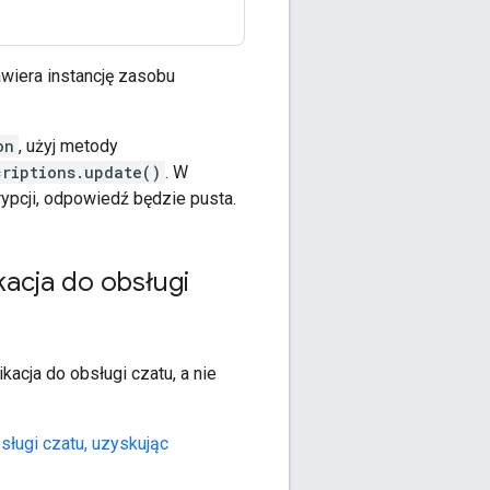
zawiera instancję zasobu
on
, użyj metody
criptions.update()
. W
ypcji, odpowiedź będzie pusta.
kacja do obsługi
acja do obsługi czatu, a nie
bsługi czatu, uzyskując