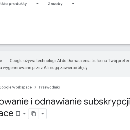
tkie produkty
Zasoby
Google używa technologii AI do tłumaczenia treści na Twój pref
ia wygenerowane przez AI mogą zawierać błędy.
Google Workspace
Przewodniki
zowanie i odnawianie subskrypcj
ace
bookmark_border