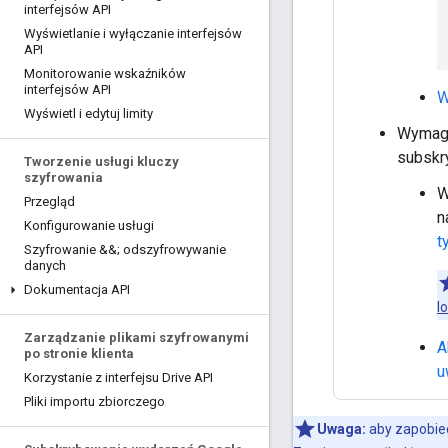
interfejsów API
Wyświetlanie i wyłączanie interfejsów
API
Monitorowanie wskaźników
interfejsów API
W
Wyświetl i edytuj limity
Wymaga
subskry
Tworzenie usługi kluczy
szyfrowania
W
Przegląd
n
Konfigurowanie usługi
t
Szyfrowanie &&; odszyfrowywanie
danych
Dokumentacja API
l
Zarządzanie plikami szyfrowanymi
A
po stronie klienta
u
Korzystanie z interfejsu Drive API
Pliki importu zbiorczego
Uwaga:
aby zapobiec