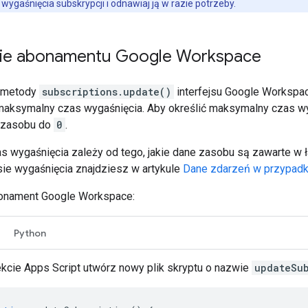
wygaśnięcia subskrypcji i odnawiaj ją w razie potrzeby.
ie abonamentu Google Workspace
j metody
subscriptions.update()
interfejsu Google Workspa
maksymalny czas wygaśnięcia. Aby określić maksymalny czas wyg
zasobu do
0
.
 wygaśnięcia zależy od tego, jakie dane zasobu są zawarte w ł
asie wygaśnięcia znajdziesz w artykule
Dane zdarzeń w przypad
onament Google Workspace:
Python
ekcie Apps Script utwórz nowy plik skryptu o nazwie
updateSub