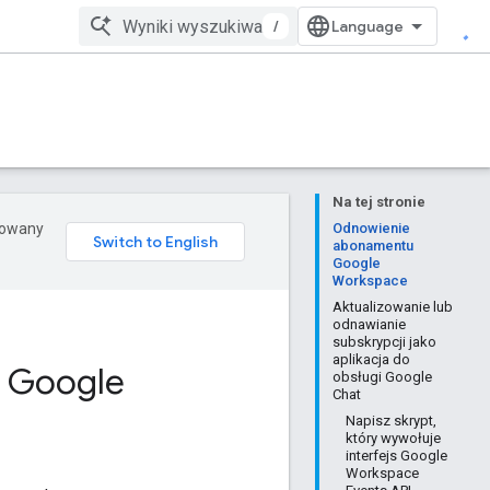
/
Na tej stronie
erowany
Odnowienie
abonamentu
Google
Workspace
Aktualizowanie lub
odnawianie
subskrypcji jako
aplikacja do
i Google
obsługi Google
Chat
Napisz skrypt,
który wywołuje
interfejs Google
Workspace