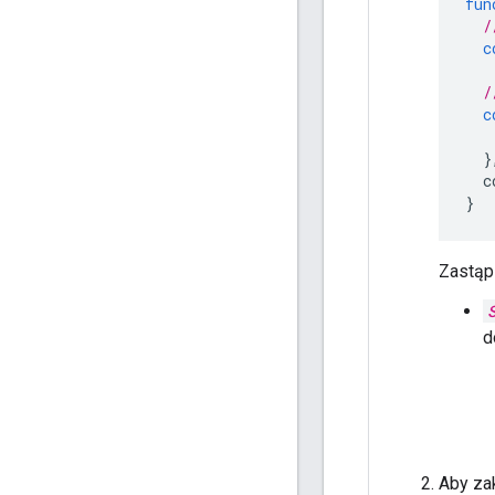
fun
/
c
/
c
}
c
}
Zastąp
d
Aby za