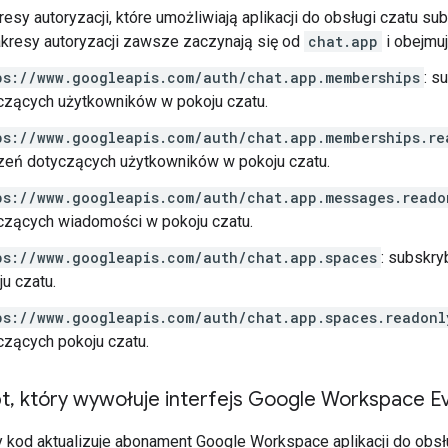
resy autoryzacji, które umożliwiają aplikacji do obsługi czatu 
akresy autoryzacji zawsze zaczynają się od
chat.app
i obejmuj
ps://www.googleapis.com/auth/chat.app.memberships
: s
czących użytkowników w pokoju czatu.
ps://www.googleapis.com/auth/chat.app.memberships.re
zeń dotyczących użytkowników w pokoju czatu.
ps://www.googleapis.com/auth/chat.app.messages.reado
czących wiadomości w pokoju czatu.
ps://www.googleapis.com/auth/chat.app.spaces
: subskr
u czatu.
ps://www.googleapis.com/auth/chat.app.spaces.readonl
czących pokoju czatu.
pt
,
który wywołuje interfejs Google Workspace E
 kod aktualizuje abonament Google Workspace aplikacji do obsłu