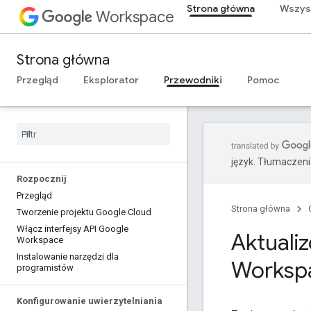
Strona główna
Wszys
Workspace
Strona główna
Przegląd
Eksplorator
Przewodniki
Pomoc
język. Tłumaczen
Rozpocznij
Przegląd
Strona główna
Tworzenie projektu Google Cloud
Włącz interfejsy API Google
Aktuali
Workspace
Instalowanie narzędzi dla
Worksp
programistów
Konfigurowanie uwierzytelniania