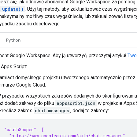
wiesz się, jak odnowić abonament Google Workspace za pomocą
s.update()
. Użyj tej metody, aby zaktualizować czas wygaśnięc
maksymalny możliwy czas wygaśnięcia, lub zaktualizować listę 
zypadku zasobu docelowego.
Python
ent Google Workspace. Aby ją utworzyć, przeczytaj artykuł
Twor
 Apps Script:
amiast domyślnego projektu utworzonego automatycznie przez A
hmurze Google Cloud.
 przypadku wszystkich zakresów dodanych do skonfigurowania
eż dodać zakresy do pliku
appsscript.json
w projekcie Apps S
kreślisz zakres
chat.messages
, dodaj te zakresy:
"oauthScopes": [
  "https://www.googleapis.com/auth/chat.messages"