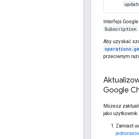
updat
Interfejs Googl
Subscription
.
Aby uzyskać sz
operations.g
przeciwnym razie
Aktualizow
Google C
Możesz zaktuali
jako użytkownik.
Zamiast uw
jednorazo