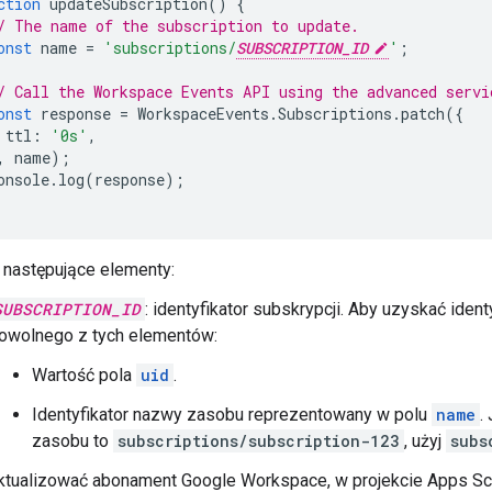
ction
updateSubscription
()
{
/ The name of the subscription to update.
onst
name
=
'subscriptions/
SUBSCRIPTION_ID
'
;
/ Call the Workspace Events API using the advanced servi
onst
response
=
WorkspaceEvents
.
Subscriptions
.
patch
({
ttl
:
'0s'
,
,
name
);
onsole
.
log
(
response
);
 następujące elementy:
SUBSCRIPTION_ID
: identyfikator subskrypcji. Aby uzyskać iden
owolnego z tych elementów:
Wartość pola
uid
.
Identyfikator nazwy zasobu reprezentowany w polu
name
.
zasobu to
subscriptions/subscription-123
, użyj
subs
ktualizować abonament Google Workspace, w projekcie Apps Scr