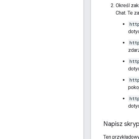
Określ zak
Chat. Te z
htt
doty
htt
zdar
htt
doty
htt
pokoj
htt
doty
Napisz skry
Ten przykładowy