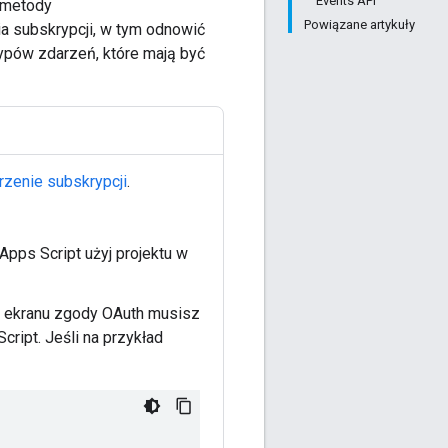
Events API
 metody
Powiązane artykuły
ia subskrypcji, w tym odnowić
typów zdarzeń, które mają być
zenie subskrypcji
.
pps Script użyj projektu w
 ekranu zgody OAuth musisz
cript. Jeśli na przykład