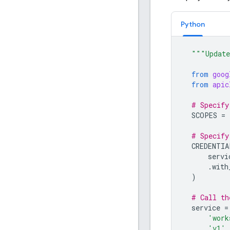
Python
"""Update
from
goog
from
apic
# Specify
SCOPES
=
# Specify
CREDENTIA
servi
.
with
)
# Call th
service
=
'work
'v1'
,