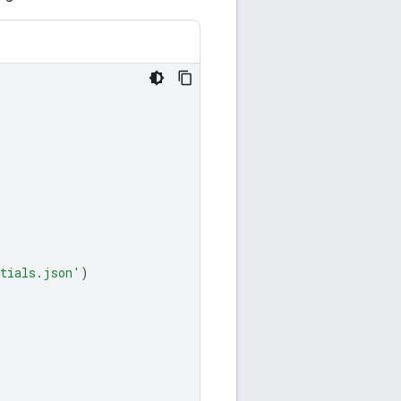
ntials.json'
)