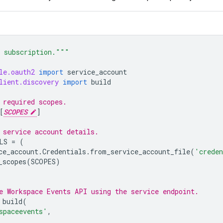
 subscription."""
le.oauth2
import
service_account
lient.discovery
import
build
 required scopes.
[
SCOPES
]
 service account details.
LS
=
(
ce_account
.
Credentials
.
from_service_account_file
(
'crede
_scopes
(
SCOPES
)
e Workspace Events API using the service endpoint.
build
(
spaceevents'
,