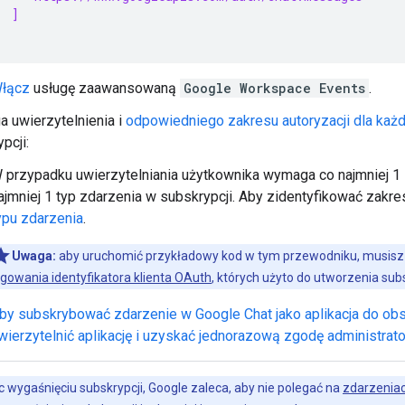
]
łącz
usługę zaawansowaną
Google Workspace Events
.
 uwierzytelnienia i
odpowiedniego zakresu autoryzacji dla każ
pcji:
 przypadku uwierzytelniania użytkownika wymaga co najmniej 1 
ajmniej 1 typ zdarzenia w subskrypcji. Aby zidentyfikować zakr
ypu zdarzenia
.
Uwaga:
aby uruchomić przykładowy kod w tym przewodniku, musisz
ogowania identyfikatora klienta OAuth
, których użyto do utworzenia subs
by subskrybować zdarzenie w Google Chat jako aplikacja do obs
wierzytelnić aplikację i uzyskać jednorazową zgodę administrato
 wygaśnięciu subskrypcji, Google zaleca, aby nie polegać na
zdarzeniac