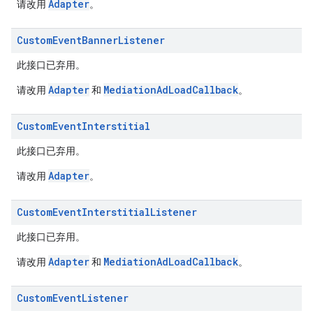
Adapter
请改用
。
Custom
Event
Banner
Listener
此接口已弃用。
Adapter
MediationAdLoadCallback
请改用
和
。
Custom
Event
Interstitial
此接口已弃用。
Adapter
请改用
。
Custom
Event
Interstitial
Listener
此接口已弃用。
Adapter
MediationAdLoadCallback
请改用
和
。
Custom
Event
Listener