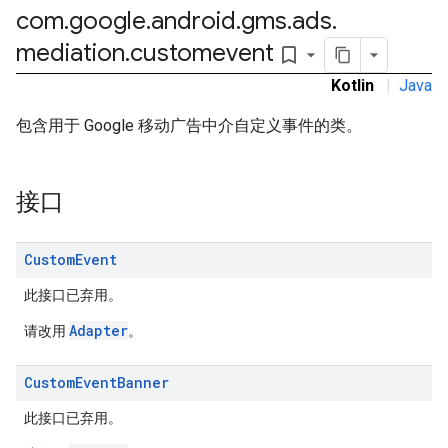
com
.
google
.
android
.
gms
.
ads
.
rstitial
mediation
.
customevent
bookmark_border
Kotlin
|
Java
包含用于 Google 移动广告中介自定义事件的类。
接口
Custom
Event
此接口已弃用。
Adapter
请改用
。
Custom
Event
Banner
此接口已弃用。