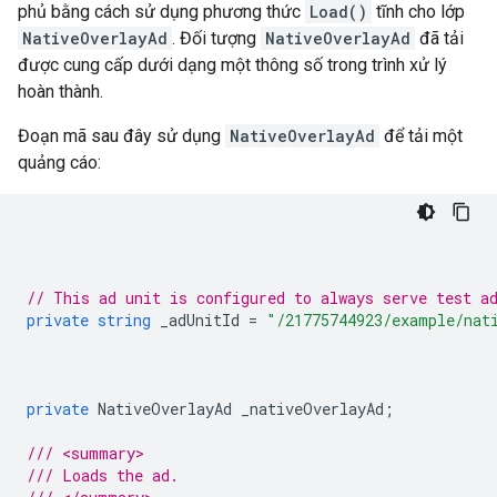
phủ bằng cách sử dụng phương thức
Load()
tĩnh cho lớp
NativeOverlayAd
. Đối tượng
NativeOverlayAd
đã tải
được cung cấp dưới dạng một thông số trong trình xử lý
hoàn thành.
Đoạn mã sau đây sử dụng
NativeOverlayAd
để tải một
quảng cáo:
// This ad unit is configured to always serve test a
private
string
_adUnitId
=
"/21775744923/example/nat
private
NativeOverlayAd
_nativeOverlayAd
;
/// <summary>
/// Loads the ad.