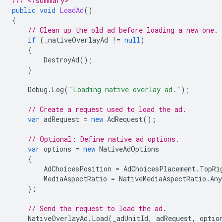
/// </summary>
public
void
LoadAd
()
{
// Clean up the old ad before loading a new one.
if
(
_nativeOverlayAd
!=
null
)
{
DestroyAd
();
}
Debug
.
Log
(
"Loading native overlay ad."
);
// Create a request used to load the ad.
var
adRequest
=
new
AdRequest
();
// Optional: Define native ad options.
var
options
=
new
NativeAdOptions
{
AdChoicesPosition
=
AdChoicesPlacement
.
TopRi
MediaAspectRatio
=
NativeMediaAspectRatio
.
Any
};
// Send the request to load the ad.
NativeOverlayAd
.
Load
(
_adUnitId
,
adRequest
,
optio