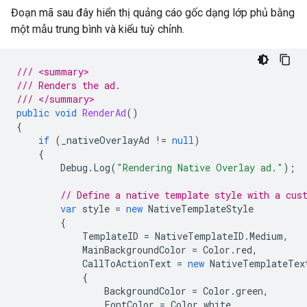
Đoạn mã sau đây hiển thị quảng cáo gốc dạng lớp phủ bằng
một mẫu trung bình và kiểu tuỳ chỉnh.
/// <summary>
/// Renders the ad.
/// </summary>
public
void
RenderAd
()
{
if
(
_nativeOverlayAd
!=
null
)
{
Debug
.
Log
(
"Rendering Native Overlay ad."
);
// Define a native template style with a cus
var
style
=
new
NativeTemplateStyle
{
TemplateID
=
NativeTemplateID
.
Medium
,
MainBackgroundColor
=
Color
.
red
,
CallToActionText
=
new
NativeTemplateTex
{
BackgroundColor
=
Color
.
green
,
FontColor
=
Color
.
white
,