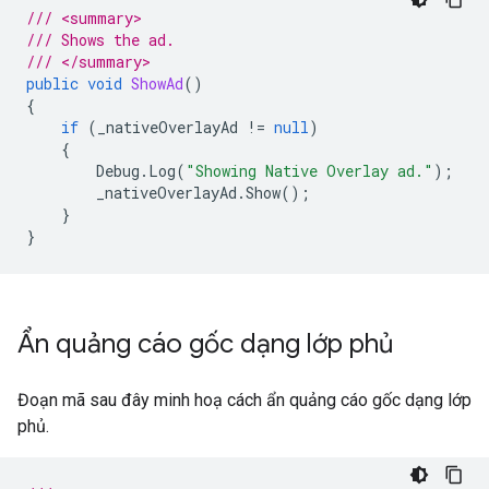
/// <summary>
/// Shows the ad.
/// </summary>
public
void
ShowAd
()
{
if
(
_nativeOverlayAd
!=
null
)
{
Debug
.
Log
(
"Showing Native Overlay ad."
);
_nativeOverlayAd
.
Show
();
}
}
Ẩn quảng cáo gốc dạng lớp phủ
Đoạn mã sau đây minh hoạ cách ẩn quảng cáo gốc dạng lớp
phủ.