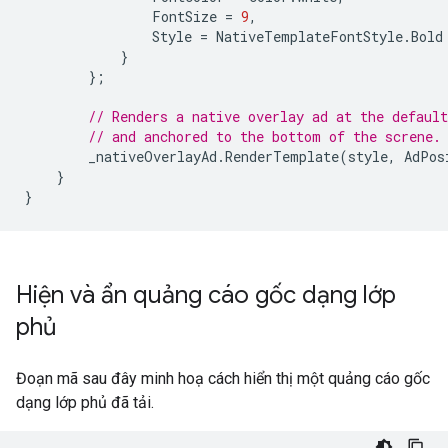
FontSize
=
9
,
Style
=
NativeTemplateFontStyle
.
Bold
}
};
// Renders a native overlay ad at the default
// and anchored to the bottom of the screne.
_nativeOverlayAd
.
RenderTemplate
(
style
,
AdPos
}
}
Hiện và ẩn quảng cáo gốc dạng lớp
phủ
Đoạn mã sau đây minh hoạ cách hiển thị một quảng cáo gốc
dạng lớp phủ đã tải.