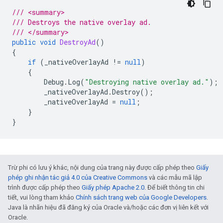
/// <summary>
/// Destroys the native overlay ad.
/// </summary>
public
void
DestroyAd
()
{
if
(
_nativeOverlayAd
!=
null
)
{
Debug
.
Log
(
"Destroying native overlay ad."
);
_nativeOverlayAd
.
Destroy
();
_nativeOverlayAd
=
null
;
}
}
Trừ phi có lưu ý khác, nội dung của trang này được cấp phép theo
Giấy
phép ghi nhận tác giả 4.0 của Creative Commons
và các mẫu mã lập
trình được cấp phép theo
Giấy phép Apache 2.0
. Để biết thông tin chi
tiết, vui lòng tham khảo
Chính sách trang web của Google Developers
.
Java là nhãn hiệu đã đăng ký của Oracle và/hoặc các đơn vị liên kết với
Oracle.