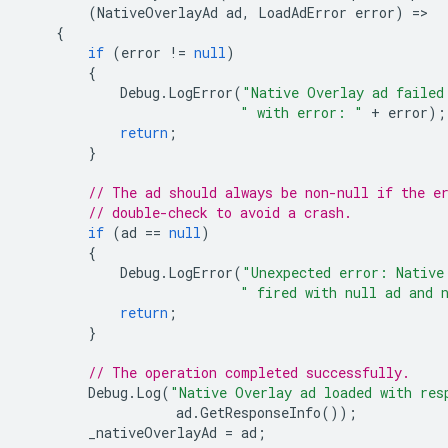
(
NativeOverlayAd
ad
,
LoadAdError
error
)
=
{
if
(
error
!=
null
)
{
Debug
.
LogError
(
"Native Overlay ad failed
" with error: "
+
error
);
return
;
}
// The ad should always be non-null if the e
// double-check to avoid a crash.
if
(
ad
==
null
)
{
Debug
.
LogError
(
"Unexpected error: Native
" fired with null ad and 
return
;
}
// The operation completed successfully.
Debug
.
Log
(
"Native Overlay ad loaded with res
ad
.
GetResponseInfo
());
_nativeOverlayAd
=
ad
;