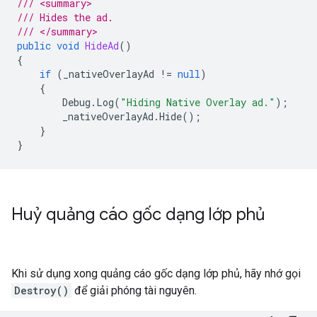
/// <summary>
/// Hides the ad.
/// </summary>
public
void
HideAd
()
{
if
(
_nativeOverlayAd
!=
null
)
{
Debug
.
Log
(
"Hiding Native Overlay ad."
);
_nativeOverlayAd
.
Hide
();
}
}
Huỷ quảng cáo gốc dạng lớp phủ
Khi sử dụng xong quảng cáo gốc dạng lớp phủ, hãy nhớ gọi
Destroy()
để giải phóng tài nguyên.