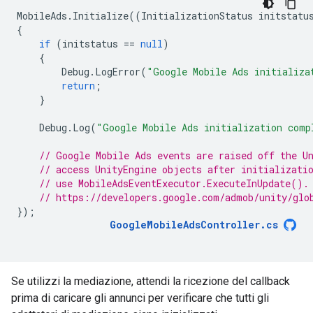
MobileAds
.
Initialize
((
InitializationStatus
initstatu
{
if
(
initstatus
==
null
)
{
Debug
.
LogError
(
"Google Mobile Ads initializa
return
;
}
Debug
.
Log
(
"Google Mobile Ads initialization comp
// Google Mobile Ads events are raised off the U
// access UnityEngine objects after initializati
// use MobileAdsEventExecutor.ExecuteInUpdate().
// https://developers.google.com/admob/unity/glo
});
GoogleMobileAdsController
.
cs
Se utilizzi la mediazione, attendi la ricezione del callback
prima di caricare gli annunci per verificare che tutti gli