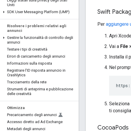
Leggi statali sulla privacy degli Stati
Uniti
Swift Packa
SDK User Messaging Platform (UMP)
Per
aggiungere 
Risolvere i problemi relativi agli
annunci
Apri Xcode
Gestire la funzionalità di controllo degli
annunci
Vai a
File
Testare i tipi di creatività
Installa il
Errori di caricamento degli annunci
Informazioni sulla risposta
Nel prompt
Registrare l'ID risposta annuncio in
Crashlytics
Tracciamento della rete
https
:
Strumenti di anteprima e pubblicazione
delle creatività
Seleziona 
Ottimizza
ti consigli
Precaricamento degli annunci
Accesso diretto ad Ad Exchange
Cocoa
Pods
Metadati degli annunci