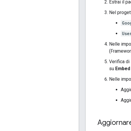
Estrai il p
Nel proget
Goo
Use
Nelle imp
(Framework,
Verifica d
su
Embed 
Nelle impo
Aggi
Aggiu
Aggiornare 