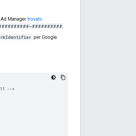
pp Ad Manager
trovato
###########~##########
.
rkIdentifier
per Google
11 -->
