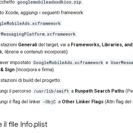
acchetto
googlemobileadssdkios.zip
.
to Xcode, aggiungi i seguenti framework:
gleMobileAds.xcframework
rMessagingPlatform.xcframework
ostazioni
Generali
del target, vai a
Frameworks, Libraries, an
 librerie e contenuti incorporati).
i aver impostato
GoogleMobileAds.xcframework
e
UserMess
& Sign
(Incorpora e firma).
stazioni di build del progetto:
ungi il percorso
/usr/lib/swift
a
Runpath Search Paths
(Per
ngi il flag del linker
-ObjC
a
Other Linker Flags
(Altri flag del 
il file Info
.
plist