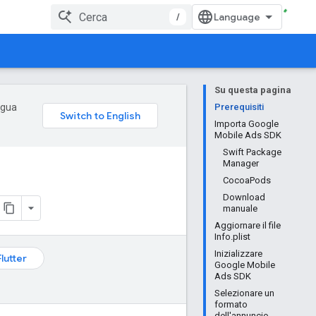
/
Su questa pagina
ingua
Prerequisiti
Importa Google
Mobile Ads SDK
Swift Package
Manager
CocoaPods
Download
manuale
Aggiornare il file
Info.plist
Inizializzare
Flutter
Google Mobile
Ads SDK
Selezionare un
formato
dell'annuncio