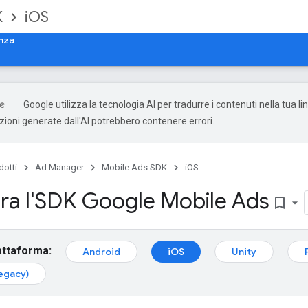
K
iOS
nza
Google utilizza la tecnologia AI per tradurre i contenuti nella tua l
uzioni generate dall'AI potrebbero contenere errori.
dotti
Ad Manager
Mobile Ads SDK
iOS
ra l'SDK Google Mobile Ads
bookmark_border
attaforma:
Android
iOS
Unity
egacy)