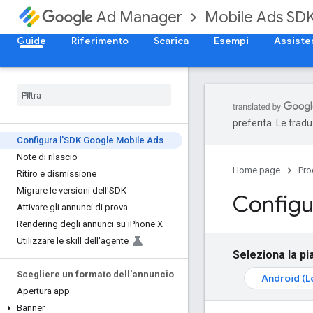
Mobile Ads SD
Ad Manager
Guide
Riferimento
Scarica
Esempi
Assiste
preferita. Le trad
Configura l'SDK Google Mobile Ads
Note di rilascio
Home page
Pro
Ritiro e dismissione
Migrare le versioni dell'SDK
Configu
Attivare gli annunci di prova
Rendering degli annunci su i
Phone X
Utilizzare le skill dell'agente
Seleziona la pi
Scegliere un formato dell'annuncio
Android (L
Apertura app
Banner