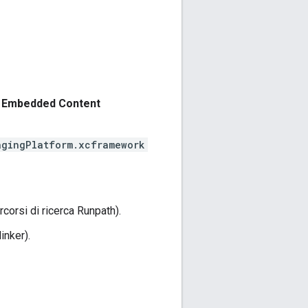
d Embedded Content
agingPlatform.xcframework
corsi di ricerca Runpath).
linker).