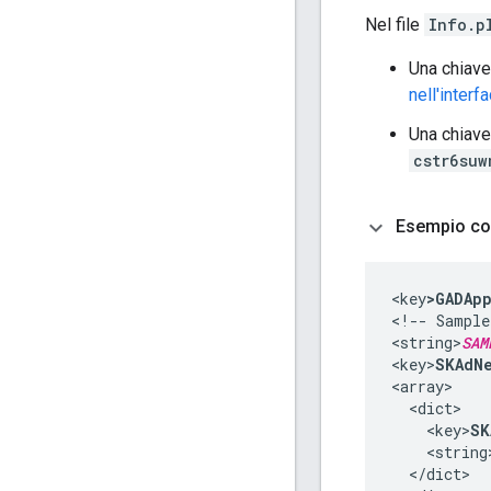
Nel file
Info.p
Una chiav
nell'inter
Una chiav
cstr6suw
Esempio co
<key
>GADAp
<!-- Sample
<string>
SAM
<key>
SKAdNe
<array>

  <dict>

    <key>
SK
    <string
  </dict>
