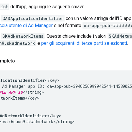
list
dell'app, aggiungi le seguenti chiavi:
e
GADApplicationIdentifier
con un valore stringa dell'ID a
faccia utente di Ad Manager
e nel formato
ca-app-pub-#####
e
SKAdNetworkItems
. Questa chiave include i valori
SKAdNetwo
n9.skadnetwork
e
per gli acquirenti di terze parti selezionati
.
mpleto
plicationIdentifier
</key>

 Ad Manager app ID: ca-app-pub-3940256099942544~14580025
PLE_APP_ID
</string>

tworkItems
</key>

AdNetworkIdentifier
</key>

>cstr6suwn9.skadnetwork</string>
