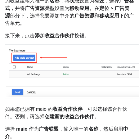
为收益组输入唯一的
名称
，将
状态
设置为
有效
，选择
广告格
式
，并将
广告资源类型
设置为
移动应用
。在
定位 > 广告资
源
部分下，选择您要添加中介的
广告资源
和
移动应用
下的广
告单元。
接下来，点击
添加收益合作伙伴
按钮。
如果您已拥有 maio 的
收益合作伙伴
，可以选择该合作伙
伴。否则，请选择
创建新的收益合作伙伴
。
选择
maio
作为
广告联盟
，输入唯一的
名称
，然后启用
中
介
。