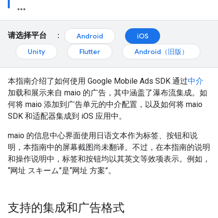
请选择平台
：
Android
iOS
Unity
Flutter
Android（旧版）
本指南介绍了如何使用
Google Mobile Ads SDK
通过
中介
加载和展示来自 maio 的广告，其中涵盖了瀑布流集成。如
何将 maio 添加到广告单元的中介配置，以及如何将 maio
SDK 和适配器集成到 iOS 应用中。
maio 的信息中心界面使用日语文本作为标签、按钮和说
明，本指南中的屏幕截图尚未翻译。不过，在本指南的说明
和操作说明中，标签和按钮均以其英文等效项表示。例如，
“网址 スキーム”是“网址 方案”。
支持的集成和广告格式