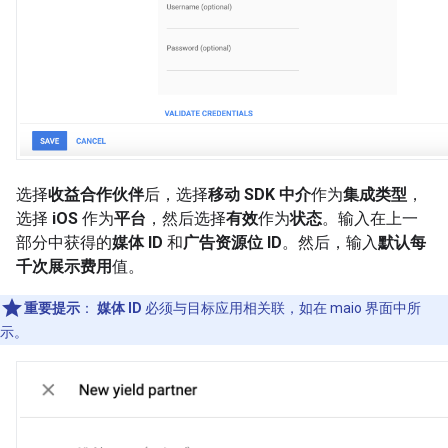
选择
收益合作伙伴
后，选择
移动 SDK 中介
作为
集成类型
，
选择
iOS
作为
平台
，然后选择
有效
作为
状态
。输入在上一
部分中获得的
媒体 ID
和
广告资源位 ID
。然后，输入
默认每
千次展示费用
值。
重要提示
：
媒体 ID
必须与目标应用相关联，如在 maio 界面中所
示。