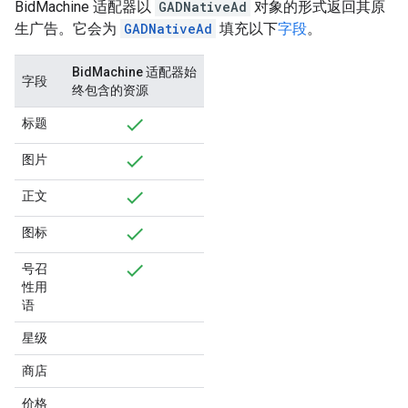
BidMachine 适配器以
GADNativeAd
对象的形式返回其原
生广告。它会为
GADNativeAd
填充以下
字段
。
BidMachine 适配器始
字段
终包含的资源
标题
图片
正文
图标
号召
性用
语
星级
商店
价格