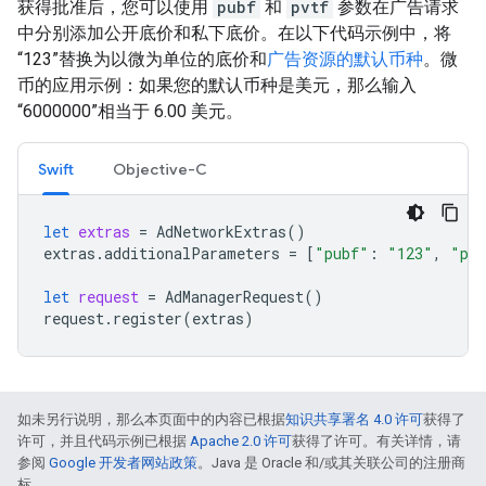
获得批准后，您可以使用
pubf
和
pvtf
参数在广告请求
中分别添加公开底价和私下底价。在以下代码示例中，将
“123”替换为以微为单位的底价和
广告资源的默认币种
。微
币的应用示例：如果您的默认币种是美元，那么输入
“6000000”相当于 6.00 美元。
Swift
Objective-C
let
extras
=
AdNetworkExtras
()
extras
.
additionalParameters
=
[
"pubf"
:
"123"
,
"pv
let
request
=
AdManagerRequest
()
request
.
register
(
extras
)
如未另行说明，那么本页面中的内容已根据
知识共享署名 4.0 许可
获得了
许可，并且代码示例已根据
Apache 2.0 许可
获得了许可。有关详情，请
参阅
Google 开发者网站政策
。Java 是 Oracle 和/或其关联公司的注册商
标。