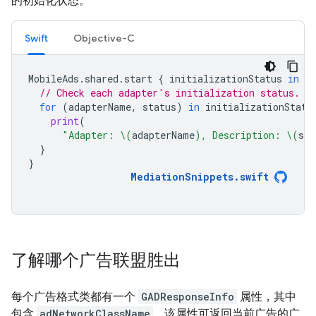
的初始化状态。
Swift
Objective-C
MobileAds
.
shared
.
start
{
initializationStatus
in
// Check each adapter's initialization status.
for
(
adapterName
,
status
)
in
initializationStatu
print
(
"Adapter: 
\(
adapterName
)
, Description: 
\(
sta
}
}
MediationSnippets
.
swift
了解哪个广告联盟胜出
每个广告格式类都有一个
GADResponseInfo
属性，其中
包含
adNetworkClassName
，该属性可返回当前广告的广