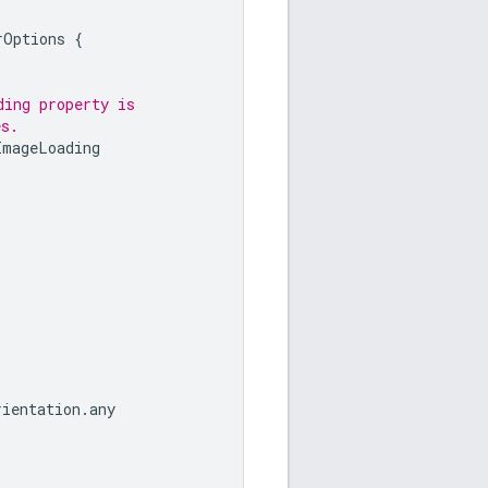
rOptions
{
ding property is
es.
ImageLoading
rientation
.
any