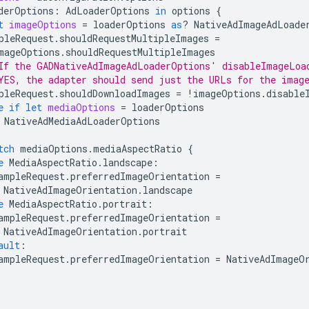
derOptions
:
AdLoaderOptions
in
options
{
t
imageOptions
=
loaderOptions
as
?
NativeAdImageAdLoade
pleRequest
.
shouldRequestMultipleImages
=
mageOptions
.
shouldRequestMultipleImages
If the GADNativeAdImageAdLoaderOptions' disableImageLoa
YES, the adapter should send just the URLs for the imag
pleRequest
.
shouldDownloadImages
=
!
imageOptions
.
disable
e
if
let
mediaOptions
=
loaderOptions
NativeAdMediaAdLoaderOptions
tch
mediaOptions
.
mediaAspectRatio
{
e
MediaAspectRatio
.
landscape
:
ampleRequest
.
preferredImageOrientation
=
NativeAdImageOrientation
.
landscape
e
MediaAspectRatio
.
portrait
:
ampleRequest
.
preferredImageOrientation
=
NativeAdImageOrientation
.
portrait
ault
:
ampleRequest
.
preferredImageOrientation
=
NativeAdImageO