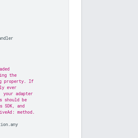
andler
aded
ing the
g property. If
ly ever
, your adapter
s should be
s SDK, and
tiveAd: method.
tion
.
any