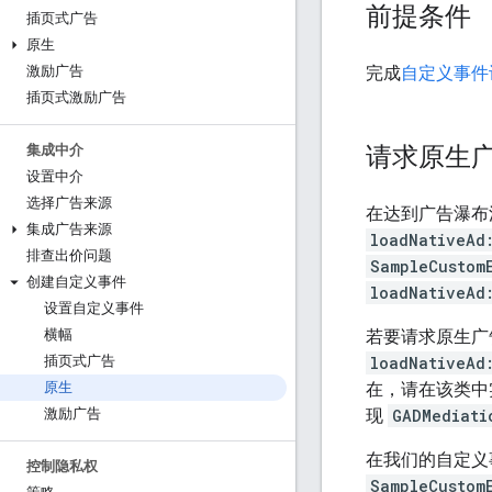
前提条件
插页式广告
原生
完成
自定义事件
激励广告
插页式激励广告
请求原生
集成中介
设置中介
选择广告来源
在达到广告瀑布
集成广告来源
loadNativeAd
排查出价问题
SampleCustom
创建自定义事件
loadNativeAd
设置自定义事件
若要请求原生广
横幅
loadNativeAd
插页式广告
在，请在该类
原生
现
GADMediati
激励广告
在我们的自定义
控制隐私权
SampleCustom