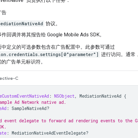
mEventNative` 负责执行以下任务：
广告
ediationNativeAd
协议。
事件回调并将其报告给
Google Mobile Ads SDK
。
er 界面中定义的可选参数包含在广告配置中。此参数可通过
ion.credentials.settings[@"parameter"]
进行访问。通常
所需的广告单元标识符。
ective-C
eCustomEventNativeAd
:
NSObject
,
MediationNativeAd
{
ample Ad Network native ad.
eAd
:
SampleNativeAd
?
d event delegate to forward ad rendering events to the G
DK.
ate
:
MediationNativeAdEventDelegate
?