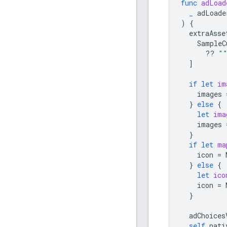
func
adLoad
_
adLoade
)
{
extraAsse
SampleC
??
"
]
if
let
im
images
}
else
{
let
ima
images
}
if
let
ma
icon
=
}
else
{
let
ico
icon
=
}
adChoices
self
.
nati