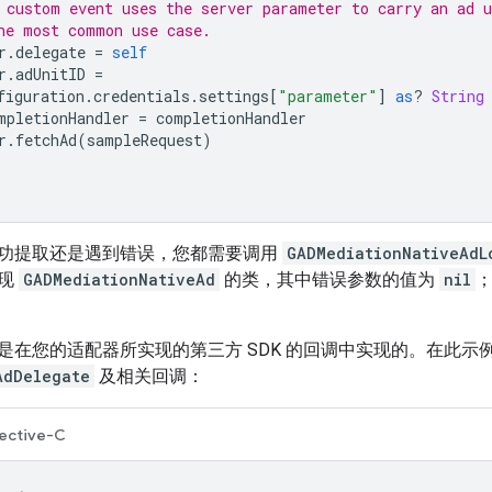
 custom event uses the server parameter to carry an ad u
he most common use case.
r
.
delegate
=
self
r
.
adUnitID
=
figuration
.
credentials
.
settings
[
"parameter"
]
as
?
String
mpletionHandler
=
completionHandler
r
.
fetchAd
(
sampleRequest
)
功提取还是遇到错误，您都需要调用
GADMediationNativeAdL
实现
GADMediationNativeAd
的类，其中错误参数的值为
nil
是在您的适配器所实现的第三方 SDK 的回调中实现的。在此示例中
AdDelegate
及相关回调：
ective-C