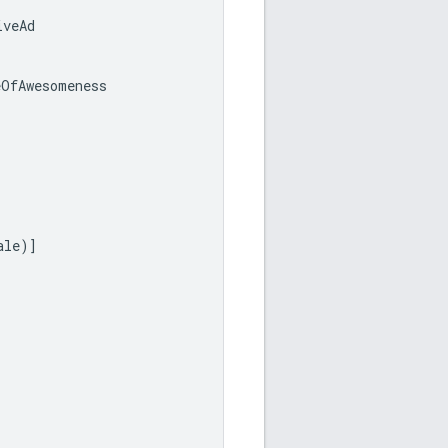
iveAd
eOfAwesomeness
ale
)]