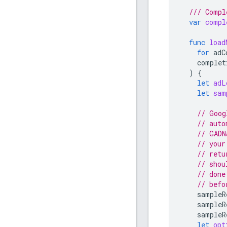
/// Compl
var
compl
func
load
for
adC
complet
)
{
let
adL
let
sam
// 
Goog
// auto
// GADN
// your
// retu
// shou
// done
// befo
sampleR
sampleR
sampleR
let
opt