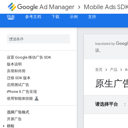
Mobile Ads SD
Ad Manager
指南
参考文档
下载
示例
支持
误。
设置 Google 移动广告 SDK
版本说明
首页
产品
A
弃用和停用
迁移 SDK 版本
原生广
启用测试广告
i
Phone X 广告呈现
使用智能体技能
请选择平台
选择广告格式
开屏广告
横幅