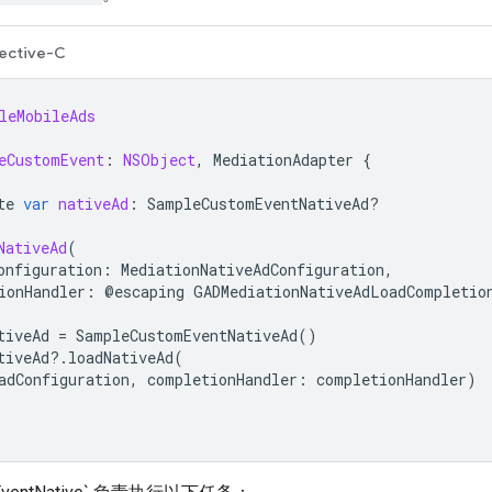
ective-C
leMobileAds
eCustomEvent
:
NSObject
,
MediationAdapter
{
te
var
nativeAd
:
SampleCustomEventNativeAd
?
NativeAd
(
onfiguration
:
MediationNativeAdConfiguration
,
ionHandler
:
@
escaping
GADMediationNativeAdLoadCompletio
tiveAd
=
SampleCustomEventNativeAd
()
tiveAd
?.
loadNativeAd
(
adConfiguration
,
completionHandler
:
completionHandler
)