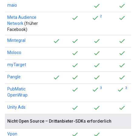
maio
2
Meta Audience
Network
(früher
Facebook)
Mintegral
Moloco
myTarget
Pangle
3
3
PubMatic
OpenWrap
Unity Ads
Nicht Open Source – Drittanbieter-SDKs erforderlich
Vpon