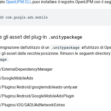
lato
OpenUPM CLI
, puoi installare il registro OpenUPM con il s
dd
com.google.ads.mobile
 gli asset del plug-in
.
unitypackage
migrazione dall'utilizzo di un
.unitypackage
all'utilizzo di O
gli asset dalla vecchia posizione. Rimuovi le seguenti directory
kage
:
/ExternalDependencyManager
/GoogleMobileAds
/Plugins/Android/googlemobileads-unity.aar
/Plugins/Android/GoogleMobileAdsPlugin
/Plugins/iOS/GADUAdNetworkExtras