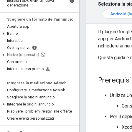
Installa l'SDK GMA di nuova
Seleziona la pi
generazione
Android (l
Scegliere un formato dell'annuncio
Apertura app
Il plug-in Googl
Banner
app per Android 
Interstitial
richiedere annunc
Overlay nativo
Nativo (deprecato)
Questa guida è r
Con premio
Interstitial con premio
Prerequisit
Integrare la mediazione Ad
Mob
Configurare la mediazione Ad
Mob
Utilizza U
Scegliere le origini annuncio
Integrare le origini annuncio
Cons
Risolvere i problemi relativi alle offerte
Per il dep
Creare eventi personalizzati
Xcod