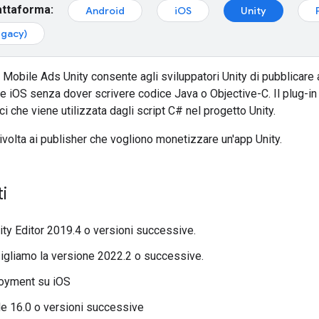
attaforma:
Android
iOS
Unity
egacy)
e Mobile Ads Unity consente agli sviluppatori Unity di pubblicare
e iOS senza dover scrivere codice Java o Objective-C. Il plug-in 
i che viene utilizzata dagli script C# nel progetto Unity.
ivolta ai publisher che vogliono monetizzare un'app Unity.
i
nity Editor 2019.4 o versioni successive.
igliamo la versione 2022.2 o successive.
loyment su iOS
e 16.0 o versioni successive