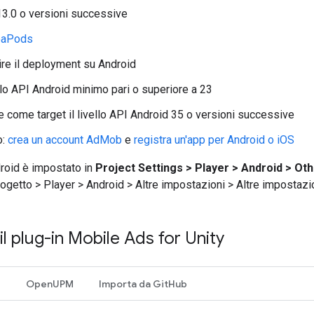
13.0 o versioni successive
oaPods
re il deployment su Android
llo API Android minimo pari o superiore a 23
 come target il livello API Android 35 o versioni successive
o:
crea un account AdMob
e
registra un'app per Android o iOS
ndroid è impostato in
Project Settings > Player > Android > Oth
ogetto > Player > Android > Altre impostazioni > Altre impostazio
il plug-in Mobile Ads for Unity
I
OpenUPM
Importa da GitHub