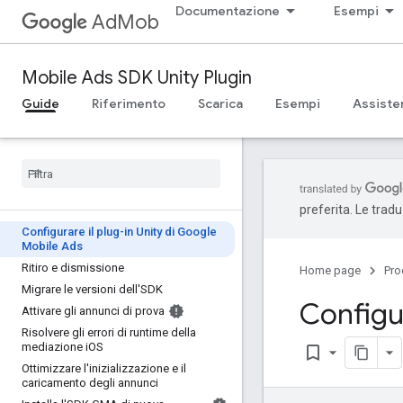
Documentazione
Esempi
AdMob
Mobile Ads SDK Unity Plugin
Guide
Riferimento
Scarica
Esempi
Assiste
preferita. Le trad
Configurare il plug-in Unity di Google
Mobile Ads
Ritiro e dismissione
Home page
Pro
Migrare le versioni dell'SDK
Configur
Attivare gli annunci di prova
Risolvere gli errori di runtime della
mediazione i
OS
bookmark_border
Ottimizzare l'inizializzazione e il
caricamento degli annunci