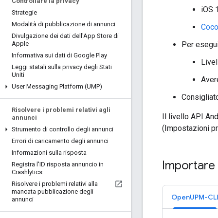
Controllare la privacy
iOS 
Strategie
Modalità di pubblicazione di annunci
Coc
Divulgazione dei dati dell'App Store di
Per esegui
Apple
Informativa sui dati di Google Play
Live
Leggi statali sulla privacy degli Stati
Uniti
Avere
User Messaging Platform (UMP)
Consigliat
Risolvere i problemi relativi agli
Il livello API A
annunci
(Impostazioni pr
Strumento di controllo degli annunci
Errori di caricamento degli annunci
Informazioni sulla risposta
Importare 
Registra l'ID risposta annuncio in
Crashlytics
Risolvere i problemi relativi alla
mancata pubblicazione degli
OpenUPM-CL
annunci