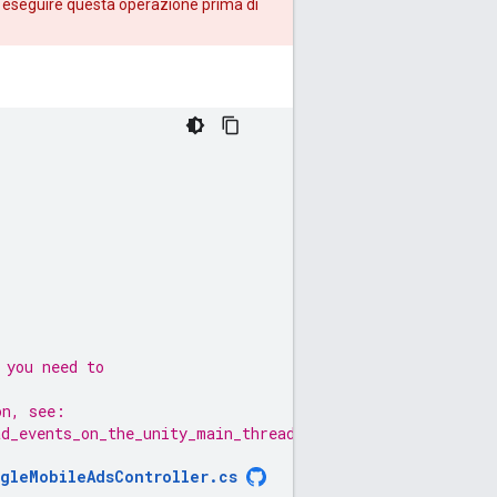
 di eseguire questa operazione prima di
 you need to
on, see:
ad_events_on_the_unity_main_thread
gleMobileAdsController
.
cs