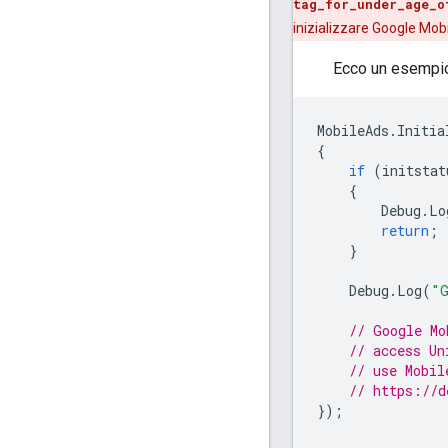
tag_for_under_age_o
inizializzare
Google Mobi
Ecco un esempi
MobileAds
.
Initia
{
if
(
initstat
{
Debug
.
Lo
return
;
}
Debug
.
Log
(
"G
// Google Mo
// access Un
// use Mobil
// https://d
});