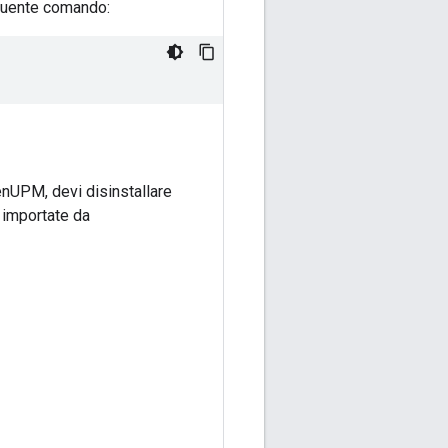
eguente comando:
penUPM, devi disinstallare
 importate da