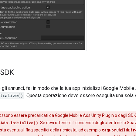
l'SDK
 gli annunci, fai in modo che la tua app inizializzi
Google Mobile 
tialize()
. Questa operazione deve essere eseguita una sola vo
possono essere precaricati da
Google Mobile Ads Unity Plugin
o dagli SDK
eAds.Initialize()
. Se devi ottenere il consenso degli utenti nello S
sta eventuali flag specifici della richiesta, ad esempio
tagForChildDir