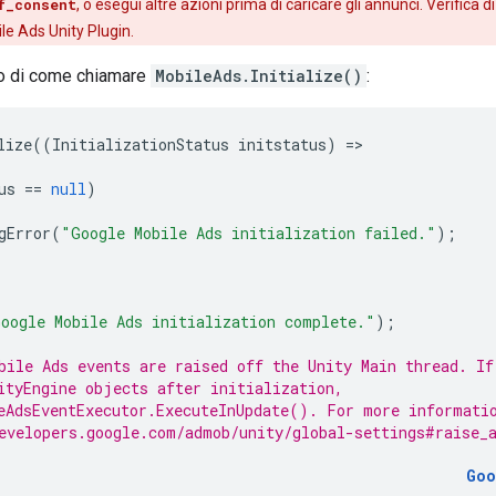
f_consent
, o esegui altre azioni prima di caricare gli annunci. Verifica
le Ads Unity Plugin
.
o di come chiamare
MobileAds.Initialize()
:
lize
((
InitializationStatus
initstatus
)
=
us
==
null
)
gError
(
"Google Mobile Ads initialization failed."
);
oogle Mobile Ads initialization complete."
);
bile Ads events are raised off the Unity Main thread. If
ityEngine objects after initialization,
eAdsEventExecutor.ExecuteInUpdate(). For more informati
evelopers.google.com/admob/unity/global-settings#raise_
Goo