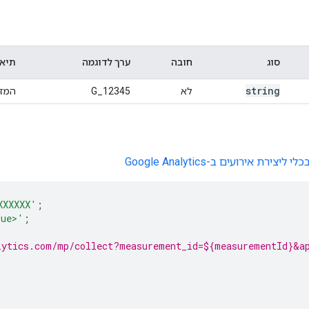
סוג
חובה
ערך לדוגמה
תיאו
string
לא
G_12345
המזה
צירת אירועים ב-Google Analytics
XXXXXX'
;
lue>'
;
lytics.com/mp/collect?measurement_id=${measurementId}&ap