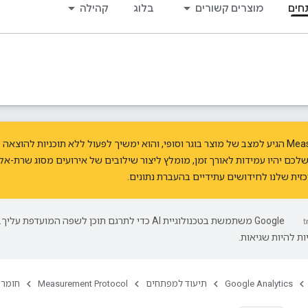
חים
מוצרים קשורים
בלוג
קהילה
‫Measurement Protocol הגיע למצב של מוצר בוגר וסופי, והוא ימשיך לפעול ללא תוכניות 
לכם יהיו עמידות לאורך זמן, מומלץ ליצור שילובים של אירועים מסוג שרת-א
ת שלנו לחידושים עתידיים בהעברת נתונים.
‫Google משתמשת בטכנולוגיית AI כדי לתרגם תוכן לשפה המועדפת עליך.
ת להיות שגיאות.
Google Analytics
תיעוד למפתחים
Measurement Protocol
חומרי