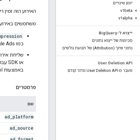
יומן שינויים
האירוע הזה זמין ר
v1beta
v1alpha
משתמשים באירוע 
ייצוא ל-Big
Query
mpression
סכימות של ייצוא נתונים
כמו Google Ads.
נתוני שיוך (Attribution) של תנועת גולשים
או SDK עבור
User Deletion API
באמצעות Measurement Protocol רק אם האירוע לא נתפס על ידי תיוג או ה-SDK.
מעבר מ-User Deletion API מדור קודם
פרמטרים
שם
ad
_
platform
ad
_
source
ad
_
format