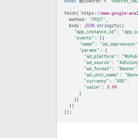
const
apiSecret
=
'<secret_va
fetch
(
`
https
:
//www.google-ana
method
:
"POST"
,
body
:
JSON
.
stringify
({
"app_instance_id"
:
"app_i
"events"
:
[{
"name"
:
"ad_impression"
"params"
:
{
"ad_platform"
:
"MoPub
"ad_source"
:
"AdColon
"ad_format"
:
"Banner"
"ad_unit_name"
:
"Bann
"currency"
:
"USD"
,
"value"
:
3.99
}
}]
})
});