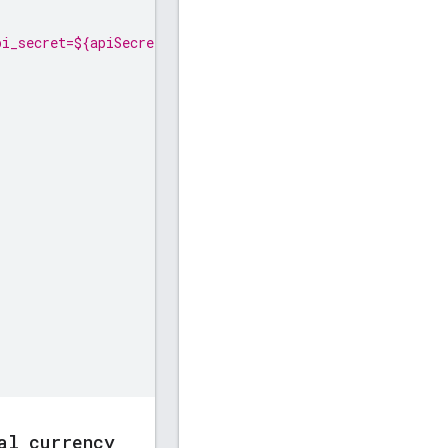
i_secret=${apiSecret}`, {
al
_
currency