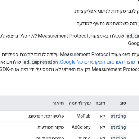
ק לגבי מקורות לנתוני אפליקציות.
הזה כשמשתמש נחשף למודעה.
ad_i
שנשלח באמצעות Measurement Protocol
לא
ייכלל בייצוא ל
שליחת אירועים באמצעות Measurement Protocol עלולה 
מוצרי הפרסום המקושרים של Google
.
ad_impression
שולחים איר
סוג
חובה
ערך לדוגמה
תיאור
string
לא
MoPub
פלטפורמת הפרסום.
string
לא
AdColony
מקור המודעות.
string
לא
מודעת
פורמט המודעה.