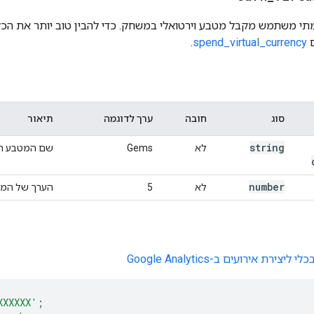
מתי משתמש מקבל מטבע וירטואלי במשחק. כדי להבין טוב יותר את הכל
ם
spend_virtual_currency
.
סוג
חובה
ערך לדוגמה
תיאור
string
לא
Gems
שם המטבע הוו
number
לא
5
הערך של המטב
צירת אירועים ב-Google Analytics
XXXXXX'
;