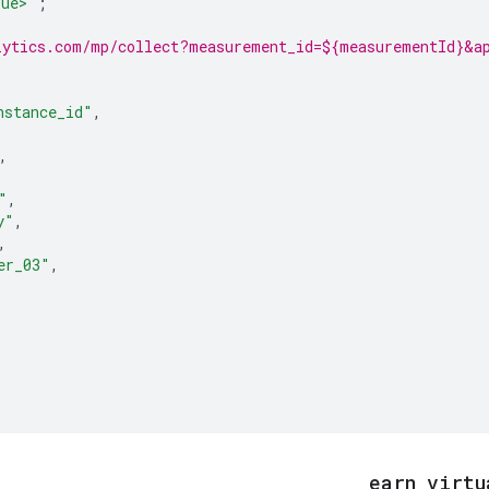
lue>'
;
lytics.com/mp/collect?measurement_id=${measurementId}&ap
nstance_id"
,
,
"
,
y"
,
,
er_03"
,
earn
_
virtu