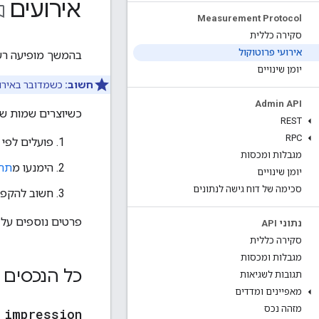
אירועים
_border
Measurement Protocol
סקירה כללית
אירועי פרוטוקול
בהמשך מופיעה רשי
יומן שינויים
חשוב:
כשמדובר באירו
Admin API
כשיוצרים שמות של
REST
RPC
פועלים לפי
מגבלות ומכסות
הימנעו מ
תחי
יומן שינויים
סכימה של דוח גישה לנתונים
חשוב להקפי
פרטים נוספים על
נתוני API
סקירה כללית
מגבלות ומכסות
כל הנכסים
תגובות לשגיאות
מאפיינים ומדדים
מזהה נכס
_
impression