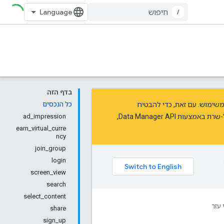
/
בדף הזה
להוצאה משימוש. עם זאת, כדי להבטיח
כל הנכסים
ל-שרת
באמצעות Data Manager API
,
ad_impression
earn_virtual_curre
ncy
join_group
login
screen_view
search
select_content
 עזר
share
sign_up