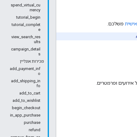
spend_virtual_cu
rrency
tutorial_begin
אישית
משלכם.
tutorial_complet
e
.
view_search_res
ults
campaign_detail
s
מכירות אונליין
add_payment_inf
o
add_shipping_in
fo
add_to_cart
add_to_wishlist
begin_checkout
in_app_purchase
purchase
refund