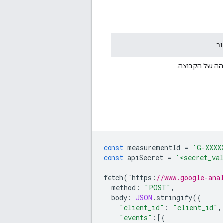
ר
ה של הקבוצה.
const
measurementId
=
'G-XXXX
const
apiSecret
=
'<secret_va
fetch
(
`
https
:
//www.google-ana
method
:
"POST"
,
body
:
JSON
.
stringify
({
"client_id"
:
"client_id"
,
"events"
:
[{