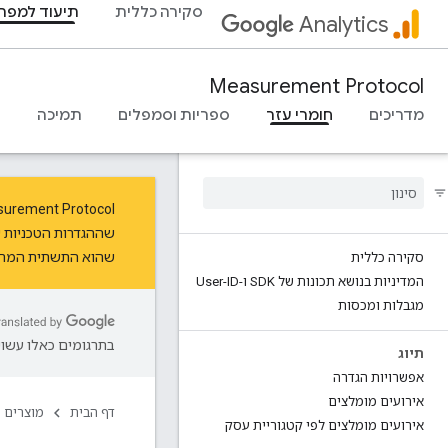
סקירה כללית
תיעוד למפת
Analytics
Measurement Protocol
מדריכים
חומרי עזר
ספריות וסמפלים
תמיכה
שההגדרות הטכניות ש
שהוא התשתית המרכזי
סקירה כללית
המדיניות בנושא תכונות של SDK ו-User-ID
מגבלות ומכסות
בתרגומים כאלו עשויו
תיוג
אפשרויות הגדרה
אירועים מומלצים
דף הבית
מוצרים
אירועים מומלצים לפי קטגוריית עסק