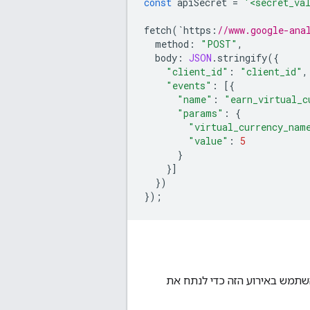
const
apiSecret
=
'<secret_va
fetch
(
`
https
:
//www.google-ana
method
:
"POST"
,
body
:
JSON
.
stringify
({
"client_id"
:
"client_id"
,
"events"
:
[{
"name"
:
"earn_virtual_c
"params"
:
{
"virtual_currency_nam
"value"
:
5
}
}]
})
});
שתמש באירוע הזה כדי לנתח את