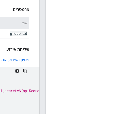
פרמטרים
שם
group
_
id
שליחת אירוע
ניסיון האירוע הזה בכלי לי
i_secret=${apiSecret}`, {