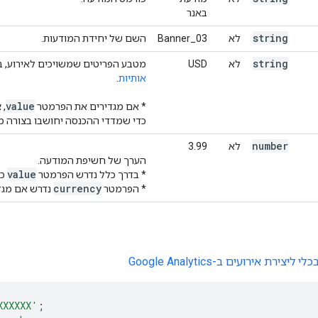
באנר
string
לא
Banner_03
השם של יחידת המודעות.
string
לא
USD
מטבע הפריטים שמשויכים לאירוע, 
אותיות
.
value
* אם מגדירים את הפרמטר
, 
כדי שמדדי ההכנסה יחושבו בצורה מ
number
לא
3.99
הערך של חשיפת המודעה.
value
* בדרך כלל נדרש הפרמטר
כ‫
currency
* הפרמטר
נדרש אם מגד
צירת אירועים ב-Google Analytics
XXXXXX'
;