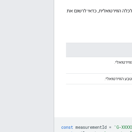
כלה הווירטואלית, כדאי לרשום את
ירטואלי.
ע הווירטואלי.
const
measurementId
=
'G-XXXX