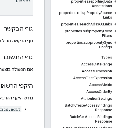
properties
.
reporting
Data
Annotations
properties
.
rollup
Property
Source
Links
properties
.
search
Ads360Links
גוף הבקשה
properties
.
subproperty
Event
Filters
גוף הבקשה מכיל 
properties
.
subproperty
Sync
Configs
גוף התשובה
Types
Access
Date
Range
אם הפעולה בוצעה 
Access
Dimension
Access
Filter
Expression
היקפי הרשאו
Access
Metric
Access
Order
By
נדרש היקף ההרשאות ה
Attribution
Settings
Batch
Create
Access
Bindings
tics.edit
Response
Batch
Get
Access
Bindings
Response