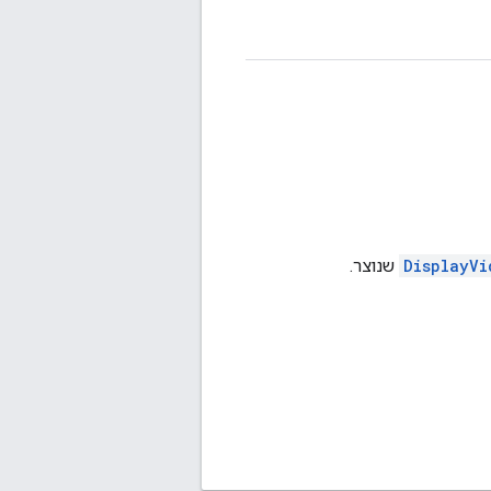
DisplayVi
שנוצר.