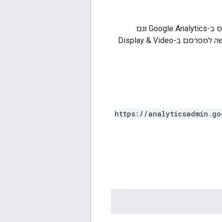
יוצר קישור DisplayVideo360Advertiser. רק משתמשים שיש להם הרשאה מתאימה בנכס ב-Google Analytics וגם
במפרסם ב-Display & Video 360 יכולים להשתמש בהגדרה הזו. משתמשים שאין להם גישה למפרסם ב-Display & Video
https://analyticsadmin.go