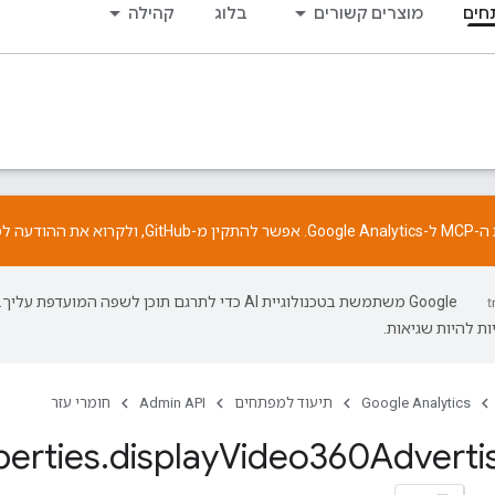
חים
מוצרים קשורים
בלוג
קהילה
התקין מ-
GitHub
, ולקרוא את
ההודעה
לפ
‫Google משתמשת בטכנולוגיית AI כדי לתרגם תוכן לשפה המועדפת עליך.
ת להיות שגיאות.
Google Analytics
תיעוד למפתחים
Admin API
חומרי עזר
erties
.
display
Video360Adverti