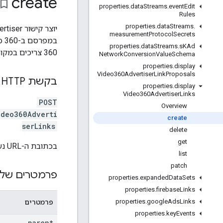
create
okmark_border
properties
.
data
Streams
.
event
Edit
Rules
properties
.
data
Streams
.
measurement
Protocol
Secrets
properties
.
data
Streams
.
s
KAd
360 צריכים במקום זאת ליצור הצעת קישור ל-DisplayVideo360.
Network
Conversion
Value
Schema
properties
.
display
Video360Advertiser
Link
Proposals
בקשת HTTP
properties
.
display
Video360Advertiser
Links
POST
Overview
ideo360Adverti
create
serLinks
delete
get
בכתובת ה-URL נעשה שימוש בתחביר
list
patch
פרמטרים של 
properties
.
expanded
Data
Sets
properties
.
firebase
Links
properties
.
google
Ads
Links
פרמטרים
properties
.
key
Events
parent