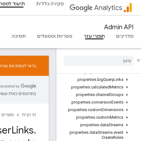
סקירה כללית
תיעוד למפת
v1beta
Analytics
v1alpha
REST Resources
Admin API
accountSummaries
accounts
מדריכים
חומרי עזר
ספריות וסמפלים
תמיכה
accounts.accessBindings
properties
properties
.
access
Bindings
properties
.
ad
Sense
Links
כדאי לנסות את שרת ה-MCP ל-Google Analytics. אפשר ל
properties
.
audiences
properties
.
big
Query
Links
properties
.
calculated
Metrics
בתרגומים כאלו עשויו
properties
.
channel
Groups
properties
.
conversion
Events
properties
.
custom
Dimensions
דף הבית
מוצרים
properties
.
custom
Metrics
properties
.
data
Streams
ser
Links
.
properties
.
data
Streams
.
event
Create
Rules