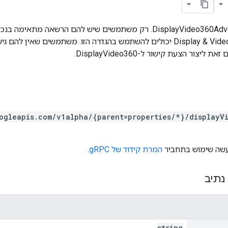
bo
ogleapis.com/v1alpha/{parent=properties/*}/displayV
המרת קידוד של gRPC
.
נתיב
string