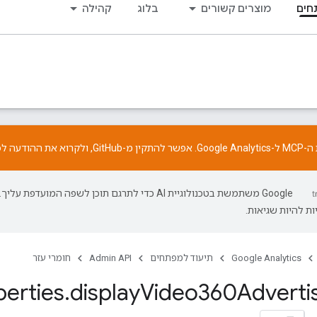
חים
מוצרים קשורים
בלוג
קהילה
התקין מ-
GitHub
, ולקרוא את
ההודעה
לפ
‫Google משתמשת בטכנולוגיית AI כדי לתרגם תוכן לשפה המועדפת עליך.
ת להיות שגיאות.
Google Analytics
תיעוד למפתחים
Admin API
חומרי עזר
erties
.
display
Video360Adverti