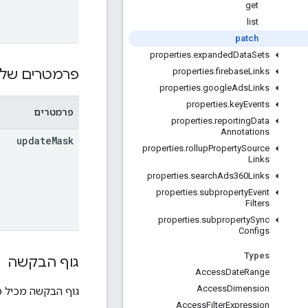
get
list
patch
properties
.
expanded
Data
Sets
פרמטרים של 
properties
.
firebase
Links
properties
.
google
Ads
Links
properties
.
key
Events
פרמטרים
properties
.
reporting
Data
Annotations
update
Mask
properties
.
rollup
Property
Source
Links
properties
.
search
Ads360Links
properties
.
subproperty
Event
Filters
properties
.
subproperty
Sync
Configs
Types
גוף הבקשה
Access
Date
Range
Access
Dimension
גוף הבקשה מכיל 
Access
Filter
Expression