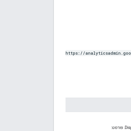
https://analyticsadmin.go
מזהה. שם המשאב של המשאב DisplayVideo360AdvertiserLink. פורמט: