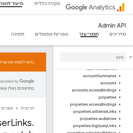
סקירה כללית
תיעוד למפת
סקירה כללית
Analytics
אירועי פרוטוקול
יומן שינויים
Admin API
Admin API
מדריכים
חומרי עזר
ספריות וסמפלים
תמיכה
REST
Overview
v1beta
v1alpha
כדאי לנסות את שרת ה-MCP ל-Google Analytics. אפשר ל
REST Resources
account
Summaries
accounts
בתרגומים כאלו עשויו
accounts
.
access
Bindings
properties
properties
.
access
Bindings
דף הבית
מוצרים
properties
.
ad
Sense
Links
properties
.
audiences
ser
Links
.
properties
.
big
Query
Links
properties
.
calculated
Metrics