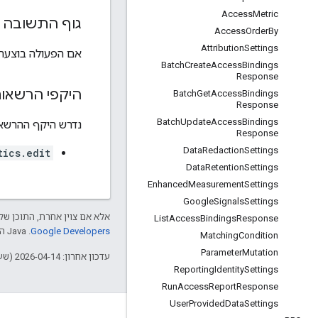
Access
Metric
גוף התשובה
Access
Order
By
Attribution
Settings
אם הפעולה בוצעה 
Batch
Create
Access
Bindings
Response
היקפי הרשאו
Batch
Get
Access
Bindings
Response
Batch
Update
Access
Bindings
נדרש היקף ההרשאות ה
Response
Data
Redaction
Settings
tics.edit
Data
Retention
Settings
Enhanced
Measurement
Settings
Google
Signals
Settings
אלא אם צוין אחרת, התוכן של 
List
Access
Bindings
Response
Google Developers‏
.‏ Java הוא סימן מסחרי רשום של חברת Oracle ו/או של השותפים העצמאיים שלה.
Matching
Condition
Parameter
Mutation
עדכון אחרון: 2026-04-14 (שעון UTC).
Reporting
Identity
Settings
Run
Access
Report
Response
User
Provided
Data
Settings