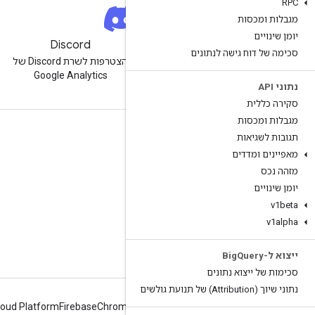
RPC
מגבלות ומכסות
יומן שינויים
ניוזלטר
Discord
סכימה של דוח גישה לנתונים
הרשמה לניוזלטר למפתחים של
הצטרפות לשרת Discord של
Google Analytics
Google Analytics
נתוני API
סקירה כללית
מגבלות ומכסות
מקורות מידע
תגובות לשגיאות
מאפיינים ומדדים
מרכז העזרה
מזהה נכס
אתר למפתחים
יומן שינויים
הערות מוצר
v1beta
v1alpha
עזרה
דיווח על בעיה
ייצוא ל-Big
Query
סכימות של ייצוא נתונים
נתוני שיוך (Attribution) של תנועת גולשים
loud Platform
Firebase
Chrome
Android