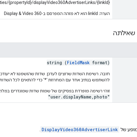
ties/{propertyId}/displayVideo360AdvertiserLinks/{linkId}
הערה: linkId הוא לא מזהה המפרסם ב-Display & Video 360
שאילתה
string (
FieldMask
format)
חובה. רשימת השדות שרוצים לעדכן. שדות שהושמטו לא יעודכנו
להשתמש בנתיב אחד עם המחרוזת '*' כדי להתאים לכל השדות.
זוהי רשימה מופרדת בפסיקים של שמות שדות שמוגדרים במלוא
"user.displayName,photo"
מופע של
DisplayVideo360AdvertiserLink
.