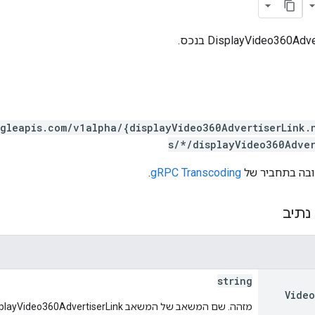
ogleapis.com/v1alpha/{displayVideo360AdvertiserLink.
s/*/displayVideo360Adver
.
gRPC Transcoding
נתיב
string
Video