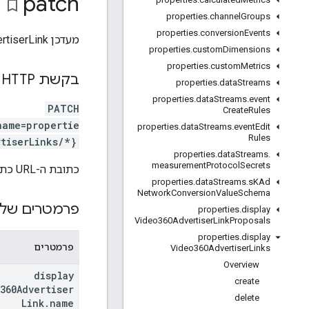
patch
bookmark_border
properties
.
channel
Groups
properties
.
conversion
Events
מעדכן DisplayVideo360AdvertiserLink בנכס.
properties
.
custom
Dimensions
properties
.
custom
Metrics
בקשת HTTP
properties
.
data
Streams
properties
.
data
Streams
.
event
PATCH
Create
Rules
name=propertie
properties
.
data
Streams
.
event
Edit
Rules
tiserLinks/*}
properties
.
data
Streams
.
measurement
Protocol
Secrets
כתובת ה-URL כתובה בתחביר של
properties
.
data
Streams
.
s
KAd
Network
Conversion
Value
Schema
פרמטרים של 
properties
.
display
Video360Advertiser
Link
Proposals
properties
.
display
פרמטרים
Video360Advertiser
Links
Overview
display
create
360Advertiser
delete
Link
.
name