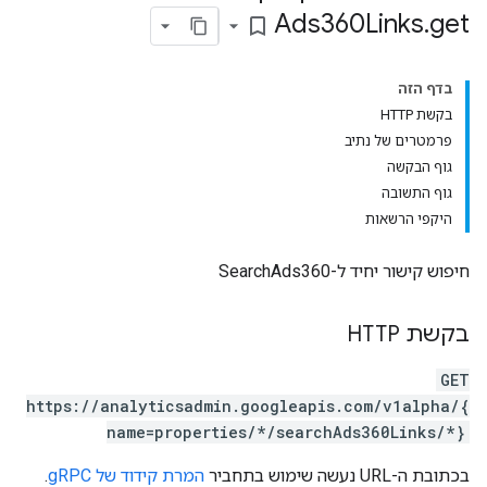
Ads360Links
.
get
bookmark_border
בדף הזה
בקשת HTTP
פרמטרים של נתיב
גוף הבקשה
גוף התשובה
היקפי הרשאות
חיפוש קישור יחיד ל-SearchAds360
בקשת HTTP
GET
https://analyticsadmin.googleapis.com/v1alpha/{
name=properties/*/searchAds360Links/*}
pr
בכתובת ה-URL נעשה שימוש בתחביר
המרת קידוד של gRPC
.