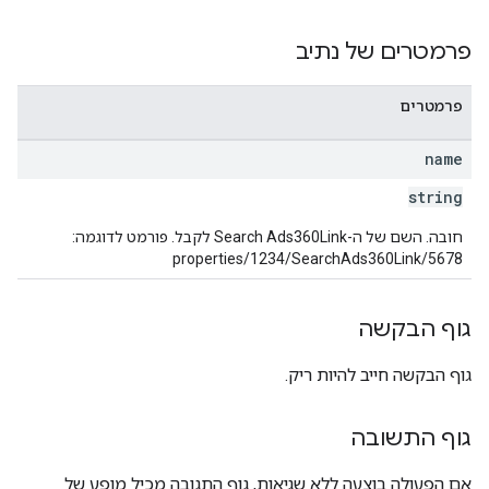
properties.da
פרמטרים של נתיב
properties.dataStream
properties.d
פרמטרים
prop
name
string
חובה. השם של ה-Search Ads360Link לקבל. פורמט לדוגמה:
properties/1234/SearchAds360Link/5678
גוף הבקשה
גוף הבקשה חייב להיות ריק.
גוף התשובה
אם הפעולה בוצעה ללא שגיאות, גוף התגובה מכיל מופע של