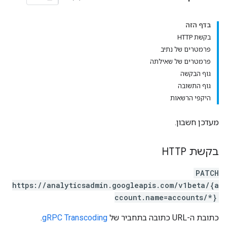
בדף הזה
בקשת HTTP
פרמטרים של נתיב
פרמטרים של שאילתה
גוף הבקשה
גוף התשובה
היקפי הרשאות
מעדכן חשבון.
בקשת HTTP
PATCH
https://analyticsadmin.googleapis.com/v1beta/{a
ccount.name=accounts/*}
כתובת ה-URL כתובה בתחביר של
gRPC Transcoding
.