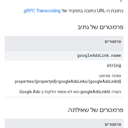
כתובת ה-URL כתובה בתחביר של
gRPC Transcoding
.
פרמטרים של נתיב
פרמטרים
google
Ads
Link
.
name
string
מזהה. פורמט:
properties/{propertyId}/googleAdsLinks/{googleAdsLinkId}
הערה: googleAdsLinkId הוא לא מספר הלקוח ב-Google Ads.
פרמטרים של שאילתה
פרמטרים