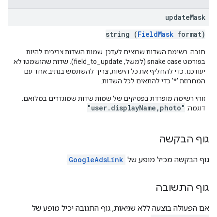
update
Mask
string (
FieldMask
format)
חובה. רשימת השדות שרוצים לעדכן. שמות השדות צריכים להיות
בפורמט snake case (למשל, field_to_update). שדות שהושמטו לא
יעודכנו. כדי להחליף את כל הישות, צריך להשתמש בנתיב אחד עם
המחרוזת '*' כדי להתאים לכל השדות.
זוהי רשימה מופרדת בפסיקים של שמות שדות שמוגדרים במלואם.
"user.displayName,photo"
דוגמה:
גוף הבקשה
גוף הבקשה מכיל מופע של
GoogleAdsLink
.
גוף התשובה
אם הפעולה בוצעה ללא שגיאות, גוף התגובה יכיל מופע של