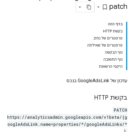
patch
bookmark_border
בדף הזה
בקשת HTTP
פרמטרים של נתיב
פרמטרים של שאילתה
גוף הבקשה
גוף התשובה
היקפי הרשאות
properties.da
עדכון של GoogleAdsLink בנכס
בקשת HTTP
PATCH
https://analyticsadmin.googleapis.com/v1beta/{g
oogleAdsLink.name=properties/*/googleAdsLinks/*
}