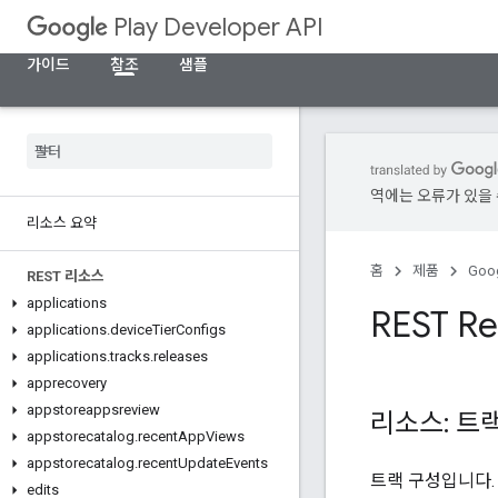
Play Developer API
가이드
참조
샘플
역에는 오류가 있을 
리소스 요약
홈
제품
Goog
REST 리소스
applications
REST Re
applications
.
device
Tier
Configs
applications
.
tracks
.
releases
apprecovery
appstoreappsreview
리소스: 트
appstorecatalog
.
recent
App
Views
appstorecatalog
.
recent
Update
Events
트랙 구성입니다. T
edits