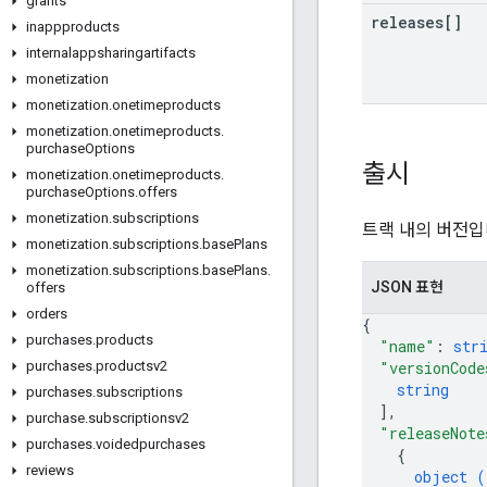
grants
releases[]
inappproducts
internalappsharingartifacts
monetization
monetization
.
onetimeproducts
monetization
.
onetimeproducts
.
purchase
Options
출시
monetization
.
onetimeproducts
.
purchase
Options
.
offers
monetization
.
subscriptions
트랙 내의 버전입
monetization
.
subscriptions
.
base
Plans
monetization
.
subscriptions
.
base
Plans
.
JSON 표현
offers
orders
{
purchases
.
products
"name"
: 
str
"versionCode
purchases
.
productsv2
string
purchases
.
subscriptions
]
,
purchase
.
subscriptionsv2
"releaseNote
purchases
.
voidedpurchases
{
reviews
object (