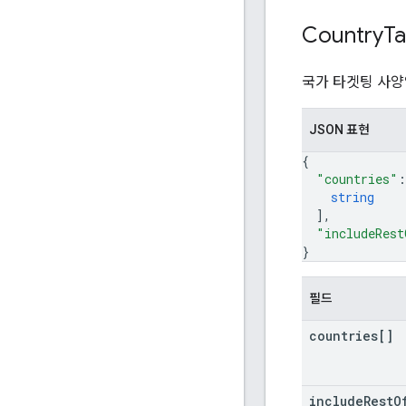
Country
Ta
국가 타겟팅 사양
JSON 표현
{
"countries"
:
string
]
,
"includeRest
}
필드
countries[]
include
Rest
O