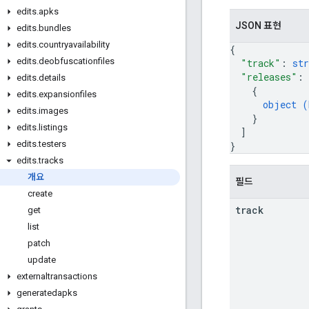
edits
.
apks
JSON 표현
edits
.
bundles
edits
.
countryavailability
{
edits
.
deobfuscationfiles
"track"
: 
str
"releases"
: 
edits
.
details
{
edits
.
expansionfiles
object (
edits
.
images
}
edits
.
listings
]
edits
.
testers
}
edits
.
tracks
개요
필드
create
track
get
list
patch
update
externaltransactions
generatedapks