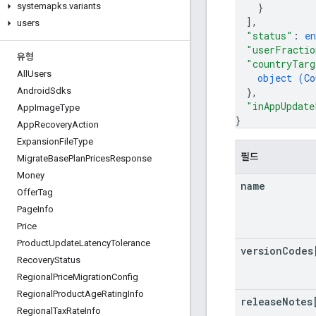
}
systemapks
.
variants
]
,
users
"status"
: 
e
"userFractio
유형
"countryTarg
All
Users
object (
Co
}
,
Android
Sdks
"inAppUpdate
App
Image
Type
}
App
Recovery
Action
Expansion
File
Type
필드
Migrate
Base
Plan
Prices
Response
Money
name
Offer
Tag
Page
Info
Price
Product
Update
Latency
Tolerance
version
Codes
Recovery
Status
Regional
Price
Migration
Config
Regional
Product
Age
Rating
Info
release
Notes
Regional
Tax
Rate
Info