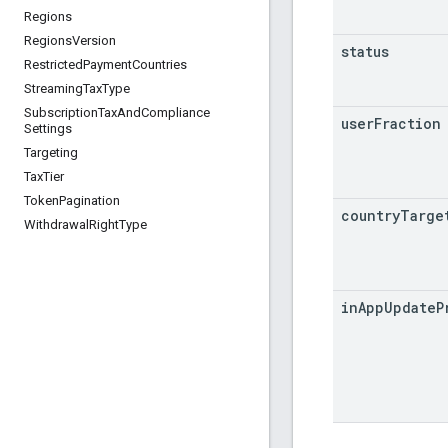
Regions
Regions
Version
status
Restricted
Payment
Countries
Streaming
Tax
Type
Subscription
Tax
And
Compliance
user
Fraction
Settings
Targeting
Tax
Tier
Token
Pagination
country
Targe
Withdrawal
Right
Type
in
App
Update
P