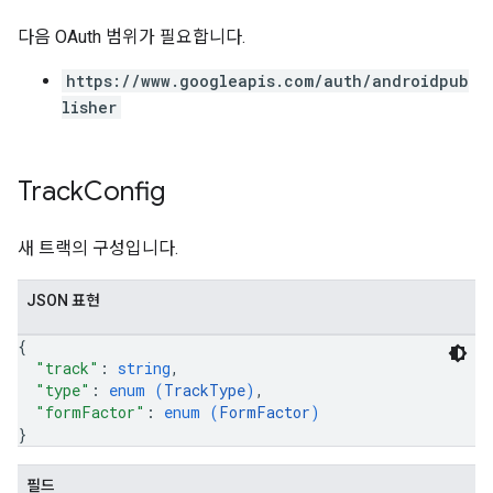
다음 OAuth 범위가 필요합니다.
https://www.googleapis.com/auth/androidpub
lisher
Track
Config
새 트랙의 구성입니다.
JSON 표현
{
"track"
: 
string
,
"type"
: 
enum (
TrackType
)
,
"formFactor"
: 
enum (
FormFactor
)
}
필드