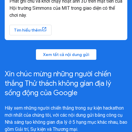
Phát ghi chú và khởi chạy hoạt ảnh 3D trên mặt tiền của
Hội trường Simmons của MIT trong giao diện có thể
chơi này.
Tìm hiểu thêm
Xem tất cả nội dung gửi
Xin chúc mừng những người chiến
thắng Thử thách không gian địa lý
sống động của Google
Hãy xem những người chiến thắng trong sự kiện hackathon
mới nhất của chúng tôi, với các nội dung gửi bằng công cụ
Nhà sáng tạo không gian địa lý ở 5 hạng mục khác nhau, bao
gồm Giải trí, Sự kiện và Thương mại.