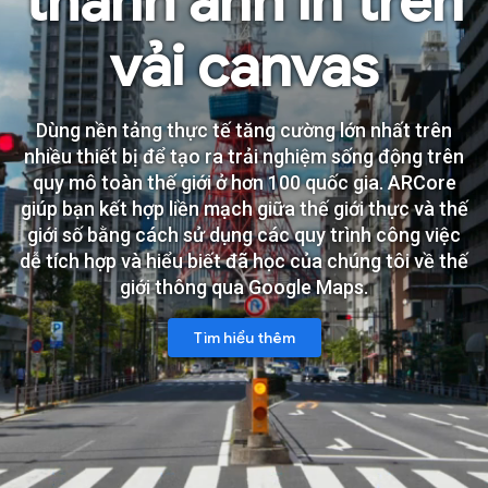
thành ảnh in trên
vải canvas
Dùng nền tảng thực tế tăng cường lớn nhất trên
nhiều thiết bị để tạo ra trải nghiệm sống động trên
quy mô toàn thế giới ở hơn 100 quốc gia. ARCore
giúp bạn kết hợp liền mạch giữa thế giới thực và thế
giới số bằng cách sử dụng các quy trình công việc
dễ tích hợp và hiểu biết đã học của chúng tôi về thế
giới thông qua Google Maps.
Tìm hiểu thêm