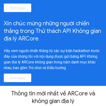
Xem ngay
Xin chúc mừng những người chiến
thắng trong Thử thách API Không gian
địa lý ARCore
Hãy xem người chiến thắng từ các sự kiện hackathon trước
đây của chúng tôi với nội dung được gửi bằng API Không
gian địa lý ARCore không gian trong năm danh mục khác
nhau, bao gồm Trò chơi và Điều hướng.
Xem ngay
Thông tin mới nhất về ARCore và
không gian địa lý