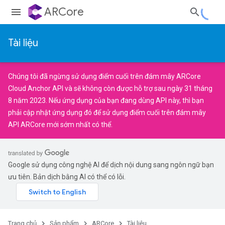
ARCore
Tài liệu
Chúng tôi đã ngừng sử dụng điểm cuối trên đám mây
ARCore
Cloud Anchor API
và sẽ không còn được hỗ trợ sau ngày 31 tháng
8 năm 2023. Nếu ứng dụng của bạn đang dùng API này, thì bạn
phải
cập nhật ứng dụng đó
để sử dụng điểm cuối trên đám mây
API ARCore
mới sớm nhất có thể.
Google sử dụng công nghệ AI để dịch nội dung sang ngôn ngữ bạn
ưu tiên. Bản dịch bằng AI có thể có lỗi.
Trang chủ
Sản phẩm
ARCore
Tài liệu