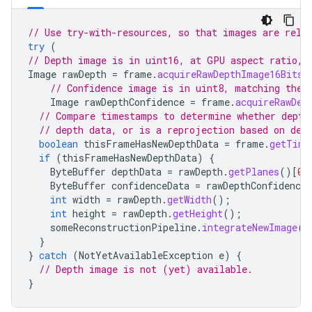
// Use try-with-resources, so that images are rele
try
(
// Depth image is in uint16, at GPU aspect ratio, 
Image
rawDepth
=
frame
.
acquireRawDepthImage16Bits
(
// Confidence image is in uint8, matching the 
Image
rawDepthConfidence
=
frame
.
acquireRawDep
// Compare timestamps to determine whether depth
// depth data, or is a reprojection based on dev
boolean
thisFrameHasNewDepthData
=
frame
.
getTime
if
(
thisFrameHasNewDepthData
)
{
ByteBuffer
depthData
=
rawDepth
.
getPlanes
()
[
0
]
ByteBuffer
confidenceData
=
rawDepthConfidence
.
int
width
=
rawDepth
.
getWidth
();
int
height
=
rawDepth
.
getHeight
();
someReconstructionPipeline
.
integrateNewImage
(
d
}
}
catch
(
NotYetAvailableException
e
)
{
// Depth image is not (yet) available.
}