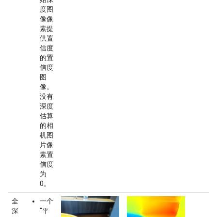
度图
像像
素提
供置
信度
的置
信度
图
像。
没有
深度
估算
的相
机图
片像
素置
信度
为
0。
全
一个
深
“平