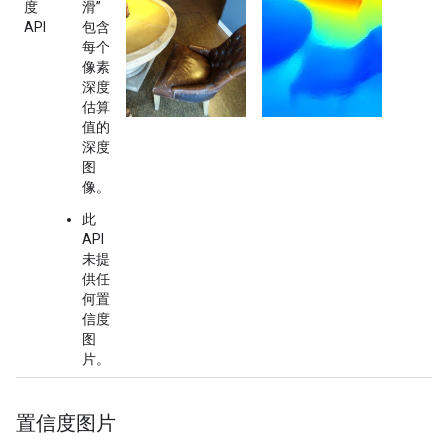
度
滑”
API
包含
每个
像素
深度
估算
值的
深度
图
像。
此
API
未提
供任
何置
信度
图
片。
置信度图片