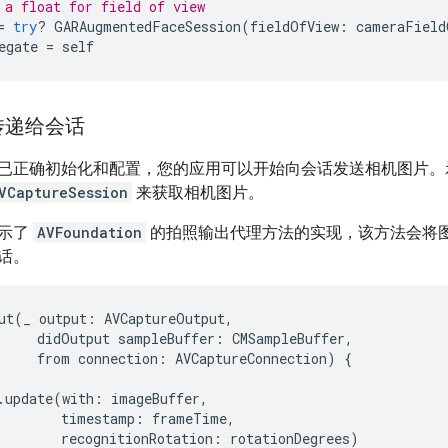
 a float for field of view
=
try
?
GARAugmentedFaceSession
(
fieldOfView
:
cameraField
egate
=
self
传递给会话
已正确初始化和配置，您的应用可以开始向会话发送相机图片。
VCaptureSession
来获取相机图片。
展示了
AVFoundation
的拍照输出代理方法的实现，该方法会将
话。
ut
(
_
output
:
AVCaptureOutput
,
didOutput
sampleBuffer
:
CMSampleBuffer
,
from
connection
:
AVCaptureConnection
)
{
.
update
(
with
:
imageBuffer
,
timestamp
:
frameTime
,
recognitionRotation
:
rotationDegrees
)