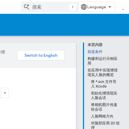
/
本页内容
含错
前提条件
构建和运行示例应
用
在应用中实现增强
现实人脸的概览
将 *.scn 文件导
入 Xcode
初始化增强现实
人脸会话
将相机图片传递
给会话
人脸网格方向
对脸部应用 2D 纹
理