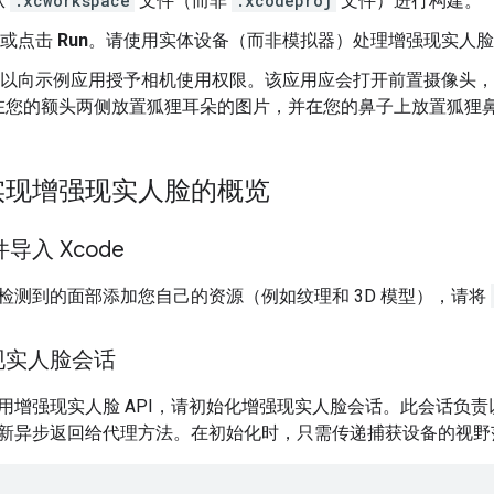
从
.xcworkspace
文件（而非
.xcodeproj
文件）进行构建。
R 或点击
Run
。请使用实体设备（而非模拟器）处理增强现实人脸
定”以向示例应用授予相机使用权限。该应用应会打开前置摄像头
在您的额头两侧放置狐狸耳朵的图片，并在您的鼻子上放置狐狸
实现增强现实人脸的概览
导入 Xcode
检测到的面部添加您自己的资源（例如纹理和 3D 模型），请将
现实人脸会话
增强现实人脸 API，请初始化增强现实人脸会话。此会话负责以 6
新异步返回给代理方法。在初始化时，只需传递捕获设备的视野