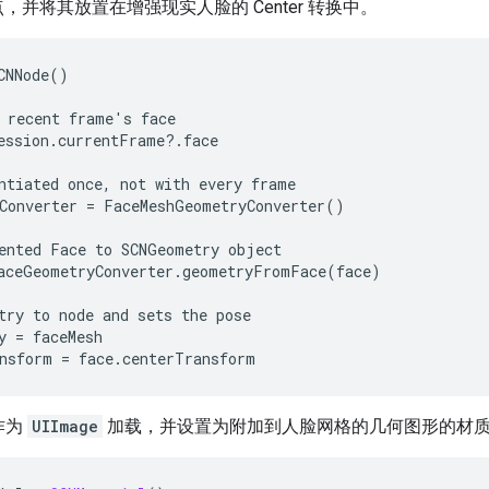
t 节点，并将其放置在增强现实人脸的 Center 转换中。
CNNode()

 recent frame's face

ession.currentFrame?.face

ntiated once, not with every frame

Converter = FaceMeshGeometryConverter()

ented Face to SCNGeometry object

aceGeometryConverter.geometryFromFace(face)

try to node and sets the pose

y = faceMesh

作为
UIImage
加载，并设置为附加到人脸网格的几何图形的材