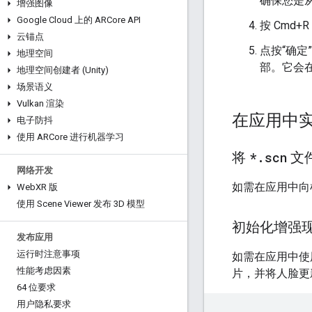
确保您是
增强图像
Google Cloud 上的 ARCore API
按 Cmd+
云锚点
点按“确
地理空间
部。它会
地理空间创建者 (Unity)
场景语义
Vulkan 渲染
在应用中
电子防抖
使用 ARCore 进行机器学习
将
*
.
scn
文件
网络开发
如需在应用中向
Web
XR 版
使用 Scene Viewer 发布 3D 模型
初始化增强
发布应用
运行时注意事项
如需在应用中使用
性能考虑因素
片，并将人脸更
64 位要求
用户隐私要求