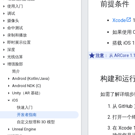
前提条件
使用入门
调试
Xcode
1
摄像头
命中测试
如果使用 C
录制和播放
搭载 iOS
即时展示位置
深度
注意
：
从 ARCore
光线估算
增强脸部
简介
构建和运
Android (Kotlin
/
Java)
Android NDK (C)
Unity（AR 基础）
如需了解详细步
i
OS
从 GitH
快速入门
开发者指南
打开一个终
自定义纹理和 3D 模型
在 Xco
Unreal Engine