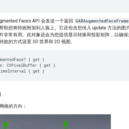
ented Faces API 会发送一个返回
GARAugmentedFaceFrame
帮助您将特效附加到人脸上。它还包含您传入 update 方法的
片非常有用。此对象还会为您提供显示转换和投影矩阵，以确保
效的方式设置 3D 世界和 2D 视图。
mentedFace
?
{
get
}
e
:
CVPixelBuffer
{
get
}
TimeInterval
{
get
}
向
面部网格的方向：