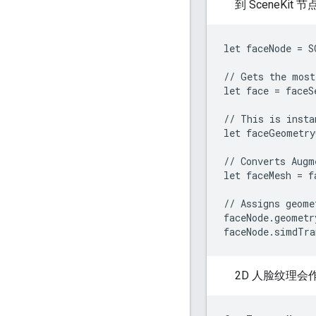
到 SceneKi
let faceNode = S
// Gets the most
let face = faceS
// This is insta
let faceGeometry
// Converts Augm
let faceMesh = f
// Assigns geome
faceNode.geometr
2D 人脸纹理会