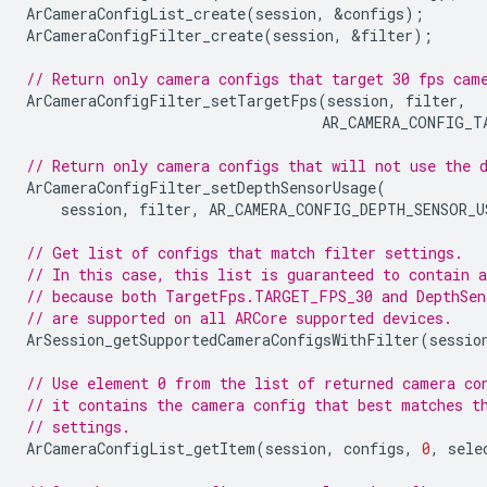
ArCameraConfigList_create
(
session
,
&
configs
);
ArCameraConfigFilter_create
(
session
,
&
filter
);
// Return only camera configs that target 30 fps cam
ArCameraConfigFilter_setTargetFps
(
session
,
filter
,
AR_CAMERA_CONFIG_T
// Return only camera configs that will not use the 
ArCameraConfigFilter_setDepthSensorUsage
(
session
,
filter
,
AR_CAMERA_CONFIG_DEPTH_SENSOR_U
// Get list of configs that match filter settings.
// In this case, this list is guaranteed to contain 
// because both TargetFps.TARGET_FPS_30 and DepthSen
// are supported on all ARCore supported devices.
ArSession_getSupportedCameraConfigsWithFilter
(
sessio
// Use element 0 from the list of returned camera co
// it contains the camera config that best matches t
// settings.
ArCameraConfigList_getItem
(
session
,
configs
,
0
,
sele