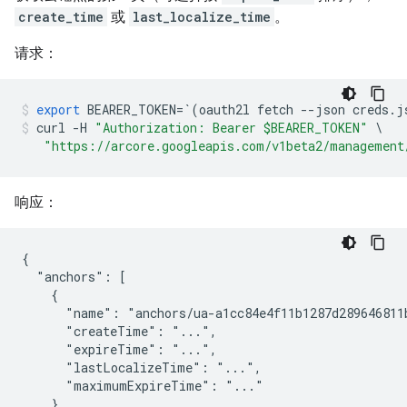
create_time
或
last_localize_time
。
请求：
export
BEARER_TOKEN
=
`
(
oauth2l
fetch
--
json
creds
.
j
curl
-
H
"Authorization: Bearer $BEARER_TOKEN"
\
"https://arcore.googleapis.com/v1beta2/management
响应：
{

  "anchors": [

    {

      "name": "anchors/ua-a1cc84e4f11b1287d289646811b
      "createTime": "...",

      "expireTime": "...",

      "lastLocalizeTime": "...",

      "maximumExpireTime": "..."

    },
