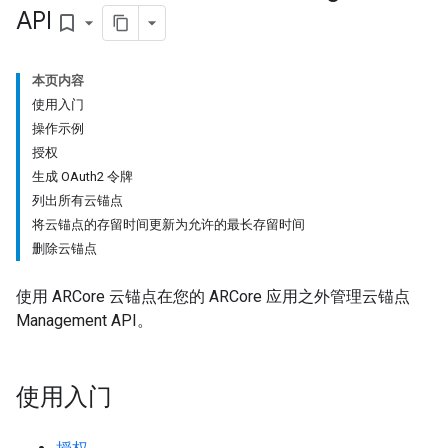
API
bookmark_border
本页内容
使用入门
操作示例
授权
生成 OAuth2 令牌
列出所有云锚点
将云锚点的存留时间更新为允许的最长存留时间
删除云锚点
使用 ARCore 云锚点在您的 ARCore 应用之外管理云锚点
Management API。
使用入门