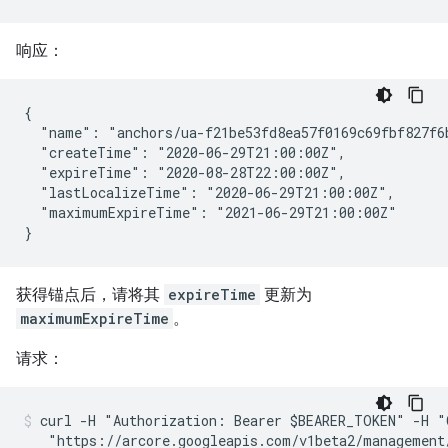
响应：
{

  "name": "anchors/ua-f21be53fd8ea57f0169c69fbf827f6b
  "createTime": "2020-06-29T21:00:00Z",

  "expireTime": "2020-08-28T22:00:00Z",

  "lastLocalizeTime": "2020-06-29T21:00:00Z",

  "maximumExpireTime": "2021-06-29T21:00:00Z"

获得锚点后，请将其
expireTime
更新为
maximumExpireTime
。
请求：
curl -H "Authorization: Bearer $BEARER_TOKEN" -H "
   "https://arcore.googleapis.com/v1beta2/management