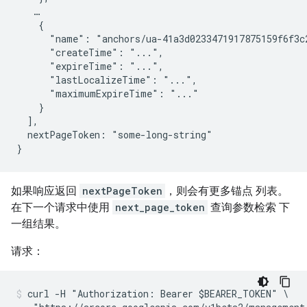
   …

    {

      "name": "anchors/ua-41a3d0233471917875159f6f3c2
      "createTime": "...",

      "expireTime": "...",

      "lastLocalizeTime": "...",

      "maximumExpireTime": "..."

    }

  ],

  nextPageToken: "some-long-string"

如果响应返回
nextPageToken
，则会有更多锚点 列表。
在下一个请求中使用
next_page_token
查询参数检索 下
一组结果。
请求：
curl -H "Authorization: Bearer $BEARER_TOKEN" \