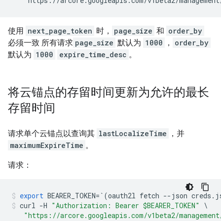
   "https://arcore.googleapis.com/v1beta2/management
使用
next_page_token
时，
page_size
和
order_by
必须一致 所有请求
page_size
默认为
1000
，
order_by
默认为
1000
expire_time_desc
。
将云锚点的存留时间更新为允许的最长
存留时间
请求单个云锚点以查询其
lastLocalizeTime
，并
maximumExpireTime
。
请求：
export
BEARER_TOKEN
=
`
(
oauth2l
fetch
--
json
creds
.
j
curl
-
H
"Authorization: Bearer $BEARER_TOKEN"
\
"https://arcore.googleapis.com/v1beta2/management