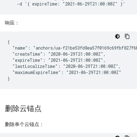
    -d '{ expireTime: "2021-06-29T21:00:00Z" }'
响应：
{

  "name": "anchors/ua-f21be53fd8ea57f0169c69fbf827f6b
  "createTime": "2020-06-29T21:00:00Z",

  "expireTime": "2021-06-29T21:00:00Z",

  "lastLocalizeTime": "2020-06-29T21:00:00Z",

  "maximumExpireTime": "2021-06-29T21:00:00Z"

删除云锚点
删除单个云锚点：