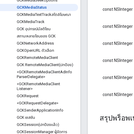
GCKMedia
Seek
Options
GCKMedia
Status
const NSInteger
GCKMedia
Text
Trackสไตล์โฆษณา
GCKMedia
Track
const NSInteger
GCK อุปกรณ์มัลติโซน
สถานะหลายโซนของ GCK
const NSInteger
GCKNetwork
Address
GCKOpen
URL ตัวเลือก
GCKRemote
Media
Client
const NSInteger
GCK
RemoteMediaClient(
ปกป้อง)
<GCKRemote
Media
Client
Ad
Info
Parser
Delegate>
const NSInteger
<GCKRemote
Media
Client
Listener>
const NSInteger
GCKRequest
<GCKRequest
Delegate>
GCKSender
Application
Info
สรุปพร็อพเพ
GCK เซสชัน
GCKSession(
ปกป้องแล้ว)
GCKSession
Manager ผู้จัดการ