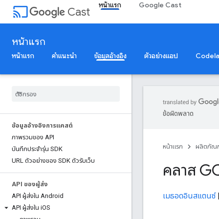
หน้าแรก
Google Cast
cast
Cast
หน้าแรก
หน้าแรก
คำแนะนำ
ข้อมูลอ้างอิง
ตัวอย่างแอป
Codel
ข้อผิดพลาด
ข้อมูลอ้างอิงการแคสต์
ภาพรวมของ API
หน้าแรก
ผลิตภัณฑ
บันทึกประจํารุ่น SDK
URL ตัวอย่างของ SDK ตัวรับเว็บ
คลาส G
API ของผู้ส่ง
เมธอดอินสแตนซ์
API ผู้ส่งใน Android
API ผู้ส่งใน i
OS