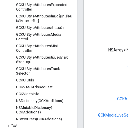
GCKUIStyle
Attributes
Expanded
Controller
GCKUIStyle
Attributesโหมดผู้มาเยือน
ในโหมดการจับคู่
GCKUIStyle
Attributesคําแนะนํา
GCKUIStyle
Attributes
Media
Control
GCKUIStyle
Attributes
Mini
NSArray< 
Controller
GCKUIStyle
Attributesไม่มีอุปกรณ์
ตัวควบคุม
GCKUIStyle
Attributes
Track
Selector
GCKUIUtils
GCKVASTAds
Request
GCKVideo
Info
GCKA
NSDictionary(
GCKAdditions)
NSMutableDictionary(
GCKAdditions)
GCKMediaLiveS
NSตัวจับเวลา(GCKAdditions)
ไฟล์