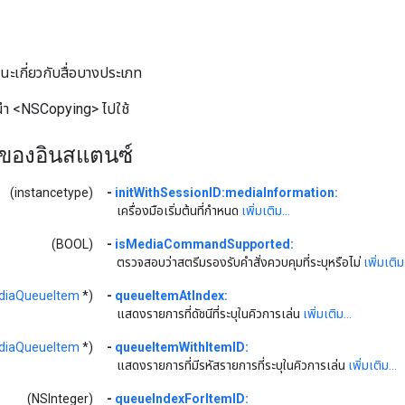
านะเกี่ยวกับสื่อบางประเภท
นำ <NSCopying> ไปใช้
ของอินสแตนซ์
(instancetype)
-
initWithSessionID:mediaInformation:
เครื่องมือเริ่มต้นที่กำหนด
เพิ่มเติม...
(BOOL)
-
isMediaCommandSupported:
ตรวจสอบว่าสตรีมรองรับคำสั่งควบคุมที่ระบุหรือไม่
เพิ่มเติม.
iaQueueItem
*)
-
queueItemAtIndex:
แสดงรายการที่ดัชนีที่ระบุในคิวการเล่น
เพิ่มเติม...
iaQueueItem
*)
-
queueItemWithItemID:
แสดงรายการที่มีรหัสรายการที่ระบุในคิวการเล่น
เพิ่มเติม...
(NSInteger)
-
queueIndexForItemID: