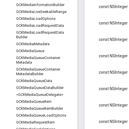
GCKMedia
Information
Builder
const NSInteger
GCKMedia
Live
Seekable
Range
GCKMedia
Load
Options
const NSInteger
GCKMedia
Load
Request
Data
GCKMedia
Load
Request
Data
Builder
const NSInteger
GCKMedia
Metadata
GCKMedia
Queue
const NSInteger
GCKMedia
Queue
Container
Metadata
GCKMedia
Queue
Container
const NSInteger
Metadata
Builder
GCKMedia
Queue
Data
GCKMedia
Queue
Data
Builder
const NSInteger
<GCKMedia
Queue
Delegate>
GCKMedia
Queue
Item
const NSInteger
GCKMedia
Queue
Item
Builder
GCKMedia
Queue
Load
Options
const NSInteger
GCKMedia
Request
Item