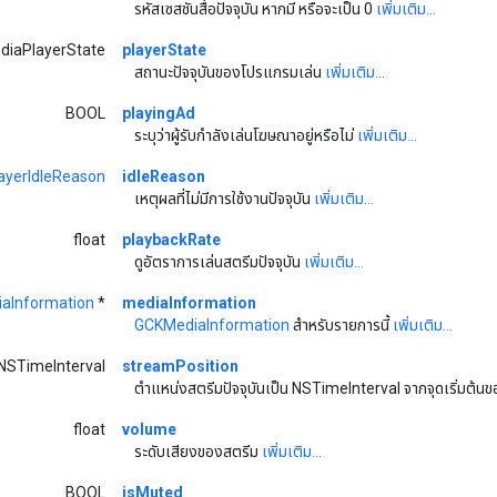
รหัสเซสชันสื่อปัจจุบัน หากมี หรือจะเป็น 0
เพิ่มเติม...
diaPlayerState
playerState
สถานะปัจจุบันของโปรแกรมเล่น
เพิ่มเติม...
BOOL
playingAd
ระบุว่าผู้รับกำลังเล่นโฆษณาอยู่หรือไม่
เพิ่มเติม...
ayerIdleReason
idleReason
เหตุผลที่ไม่มีการใช้งานปัจจุบัน
เพิ่มเติม...
float
playbackRate
ดูอัตราการเล่นสตรีมปัจจุบัน
เพิ่มเติม...
aInformation
*
mediaInformation
GCKMediaInformation
สำหรับรายการนี้
เพิ่มเติม...
NSTimeInterval
streamPosition
ตำแหน่งสตรีมปัจจุบันเป็น NSTimeInterval จากจุดเริ่มต้น
float
volume
ระดับเสียงของสตรีม
เพิ่มเติม...
BOOL
isMuted