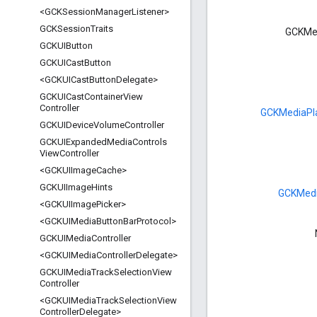
<GCKSession
Manager
Listener>
GCKSession
Traits
GCKMe
GCKUIButton
GCKUICast
Button
<GCKUICast
Button
Delegate>
GCKUICast
Container
View
Controller
GCKMediaPl
GCKUIDevice
Volume
Controller
GCKUIExpanded
Media
Controls
View
Controller
<GCKUIImage
Cache>
GCKUIImage
Hints
GCKMedi
<GCKUIImage
Picker>
<GCKUIMedia
Button
Bar
Protocol>
GCKUIMedia
Controller
<GCKUIMedia
Controller
Delegate>
GCKUIMedia
Track
Selection
View
Controller
<GCKUIMedia
Track
Selection
View
Controller
Delegate>