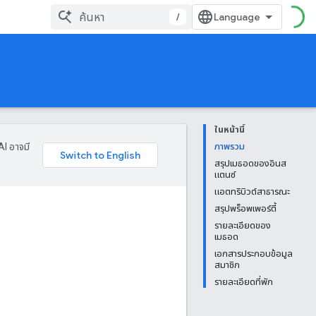
/
ในหน้านี้
AI อาจมี
ภาพรวม
สรุปเมธอดของอินส
แตนซ์
แอตทริบิวต์สาธารณะ
สรุปพร็อพเพอร์ตี้
รายละเอียดของ
เมธอด
เอกสารประกอบข้อมูล
สมาชิก
รายละเอียดที่พัก