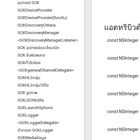
อุปกรณ์ GCK
GCKDevice
Provider
GCKDeviceProvider(
ป้องกัน)
GCKDiscovery
Criteria
แอตทริบิว
GCKDiscovery
Manager
const NSInteger
<GCKDiscovery
Manager
Listener>
GCK อุปกรณ์แบบไดนามิก
GCK ข้อผิดพลาด
const NSInteger
GCKทั่วไปช่อง
<GCKgeneral
Channel
Delegate>
const NSInteger
GCKHLSกลุ่ม
GCKHLSกลุ่มวิดีโอ
GCK รูปภาพ
const NSInteger
GCKJSONUtils
GCKLaunch
Options
const NSInteger
GCKLogger
<GCKLogger
Delegate>
const NSInteger
ตัวกรอง GCKLogger
GCKMediaข้อมูล