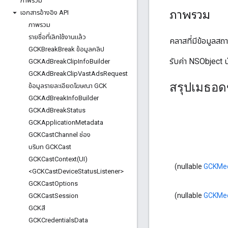
ภาพรวม
ภาพรวม
เอกสารอ้างอิง API
ภาพรวม
รายชื่อที่เลิกใช้งานแล้ว
คลาสที่มีข้อมูลสถ
GCKBreak
Break ข้อมูลคลิป
รับค่า NSObject 
GCKAd
Break
Clip
Info
Builder
GCKAd
Break
Clip
Vast
Ads
Request
สรุปเมธอด
ข้อมูลรายละเอียดโฆษณา GCK
GCKAd
Break
Info
Builder
GCKAd
Break
Status
GCKApplication
Metadata
GCKCast
Channel ช่อง
บริบท GCKCast
GCKCastContext(
UI)
(nullable
GCKMed
<GCKCast
Device
Status
Listener>
GCKCast
Options
(nullable
GCKMed
GCKCast
Session
GCKสี
GCKCredentials
Data