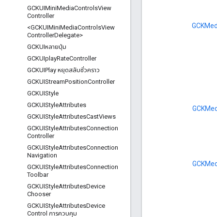
GCKUIMini
Media
Controls
View
Controller
GCKMed
<GCKUIMini
Media
Controls
View
Controller
Delegate>
GCKUIหลายปุ่ม
GCKUIplay
Rate
Controller
GCKUIPlay หยุดสลับชั่วคราว
GCKUIStream
Position
Controller
GCKUIStyle
GCKUIStyle
Attributes
GCKMed
GCKUIStyle
Attributes
Cast
Views
GCKUIStyle
Attributes
Connection
Controller
GCKUIStyle
Attributes
Connection
Navigation
GCKMed
GCKUIStyle
Attributes
Connection
Toolbar
GCKUIStyle
Attributes
Device
Chooser
GCKUIStyle
Attributes
Device
Control การควบคุม