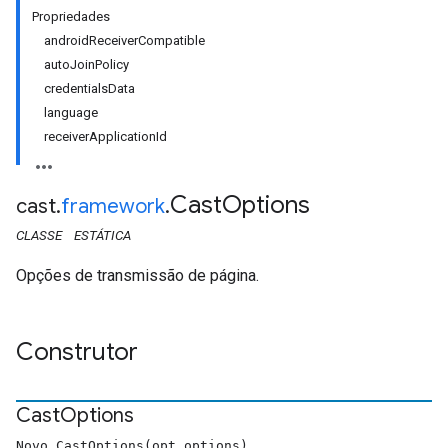
Propriedades
androidReceiverCompatible
autoJoinPolicy
credentialsData
language
receiverApplicationId
Cast
Options
cast
.
framework
.
CLASSE
ESTÁTICA
Opções de transmissão de página.
Construtor
Cast
Options
Novo CastOptions(opt_options)